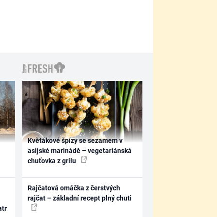
Květákové špízy se sezamem v
asijské marinádě – vegetariánská
chuťovka z grilu
Rajčatová omáčka z čerstvých
rajčat – základní recept plný chuti
atr