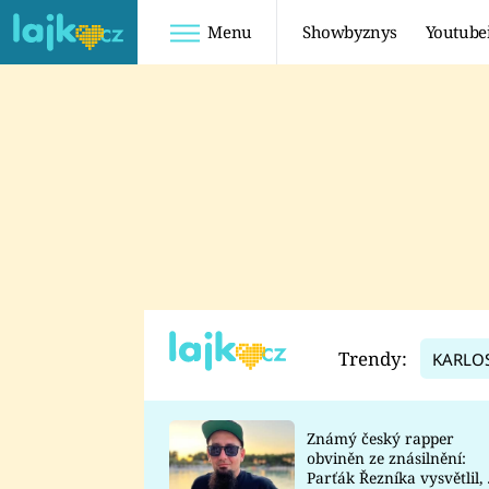
Menu
Showbyznys
Youtube
Youtuberky
Youtubeři
SHOPAHOLICADEL
FATTYPILLOW
ANNA ŠULC
FREESCOOT
SUGAR DENNY
ADAM KAJUMI
LADUŠKA
TADEÁŠ KUBĚNKA
DOMINIKA
DATEL
Trendy:
KARLO
MYSLIVCOVÁ
Známý český rapper
obviněn ze znásilnění:
Parťák Řezníka vysvětlil, 