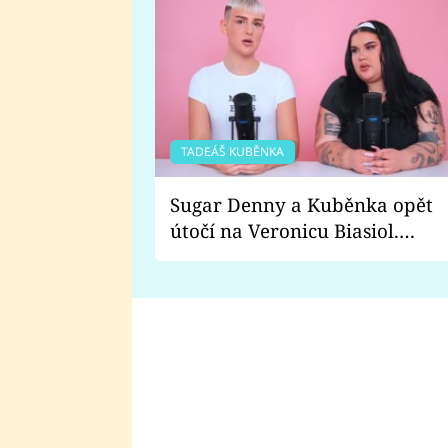
TADEÁŠ KUBĚNKA
Sugar Denny a Kuběnka opět
útočí na Veronicu Biasiol.
Proč je podle nich falešná a
lže o své nevěře?