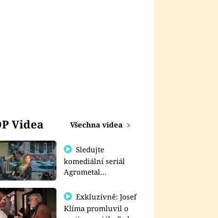
P Videa
Všechna videa
Sledujte
komediální seriál
Agrometal
exkluzivně na
prima+
Exkluzivně: Josef
Klíma promluvil o