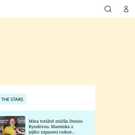
Vyhledávání
Můj 
Prima+
CNN Prima News
Prima Fresh
Prima Living
Prima Zoom
 THE STARS
Prima Lajk
Mína totálně zničila Denisu
Ryndovou. Maminka z
Sledujte nás
jejího zápasení radost