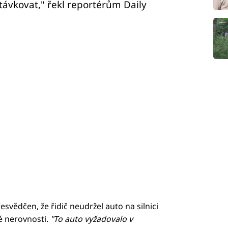
távkovat," řekl reportérům Daily
esvědčen, že řidič neudržel auto na silnici
né nerovnosti.
"To auto vyžadovalo v