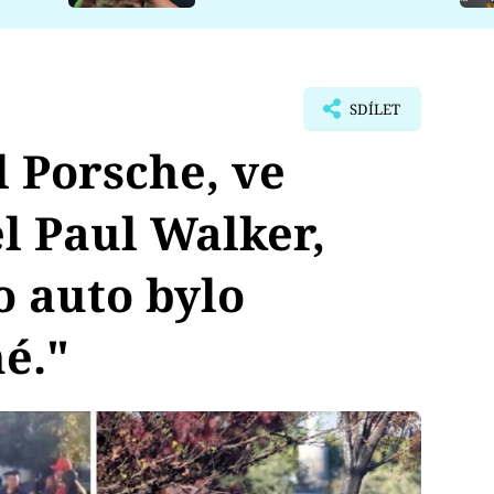
SDÍLET
l Porsche, ve
l Paul Walker,
o auto bylo
é."