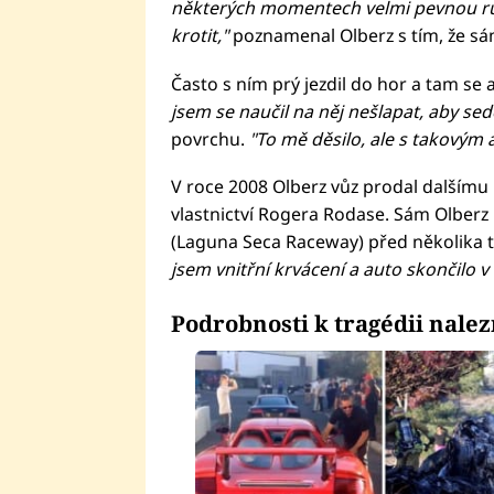
některých momentech velmi pevnou ruku
krotit,"
poznamenal Olberz s tím, že sá
Často s ním prý jezdil do hor a tam s
jsem se naučil na něj nešlapat, aby sed
povrchu.
"To mě děsilo, ale s takovým 
V roce 2008 Olberz vůz prodal dalšímu 
vlastnictví Rogera Rodase. Sám Olber
(Laguna Seca Raceway) před několika t
jsem vnitřní krvácení a auto skončilo
Podrobnosti k tragédii nalez