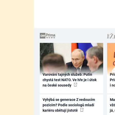
Varování tajných služeb: Putin
Pri
chystá test NATO. Ve hře je i útok
Pri
na české sousedy
i n
Vyhýbá se generace Z vedoucím
Ma
pozicím? Podle sociologů mladí
vž
kariéru obětují jistotě
já,