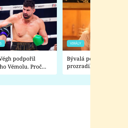
S
VIRÁLY
Bývalá pornoherečka
prozradila, co ji šokova
ho Vémolu. Proč
natáčení Euforie. Vážně
ji zápasit s ním než
bylo drsnější než hanba
 Kinclem?
filmy?