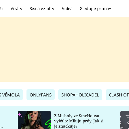
ři
Virály
Sex a vztahy
Videa
Sledujte prima+
Showbyznys
Extrém
VIRÁLY
KURIOZITY
VIDEA
KVÍZY
S VÉMOLA
ONLYFANS
SHOPAHOLICADEL
CLASH OF
Z Mishaly ze StarHousu
vylétlo: Miluju prdy. Jak si
co
je značkuje?