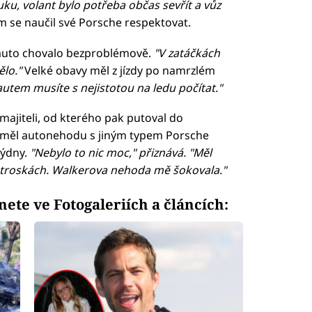
, volant bylo potřeba občas sevřít a vůz
m se naučil své Porsche respektovat.
e auto chovalo bezproblémově.
"V zatáčkách
ělo."
Velké obavy měl z jízdy po namrzlém
autem musíte s nejistotou na ledu počítat."
majiteli, od kterého pak putoval do
z měl autonehodu s jiným typem Porsche
ýdny.
"Nebylo to nic moc," přiznává. "Měl
 v troskách. Walkerova nehoda mě šokovala."
nete ve Fotogaleriích a článcích: