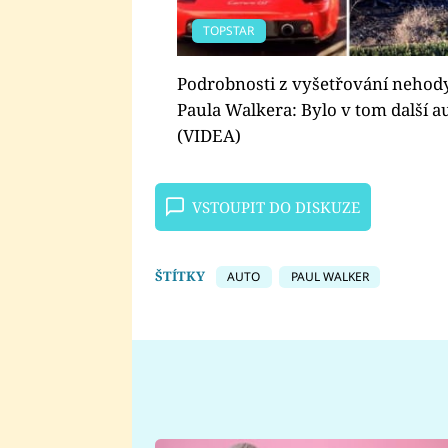
TOPSTAR
Podrobnosti z vyšetřování nehod
Paula Walkera: Bylo v tom další a
(VIDEA)
VSTOUPIT DO DISKUZE
ŠTÍTKY
AUTO
PAUL WALKER