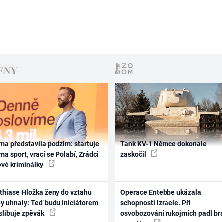
ma představila podzim: startuje
Tank KV-1 Němce dokonale
ma sport, vrací se Polabí, Zrádci
zaskočil
ové kriminálky
thiase Hložka ženy do vztahu
Operace Entebbe ukázala
dy uhnaly: Teď budu iniciátorem
schopnosti Izraele. Při
 slibuje zpěvák
osvobozování rukojmích padl br