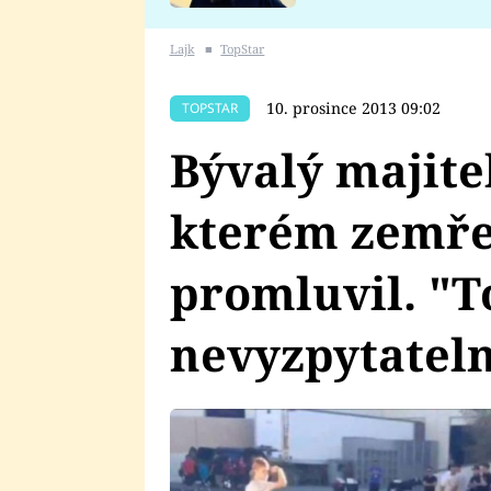
se v Plzni stalo
Lajk
■
TopStar
10. prosince 2013 09:02
TOPSTAR
Bývalý majite
kterém zemře
promluvil. "T
nevyzpytateln