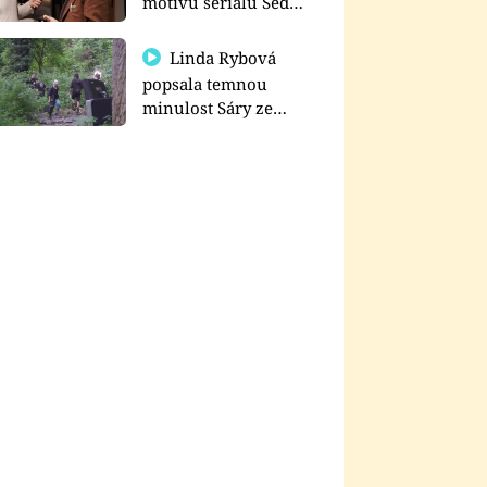
motivu seriálu Sedm
schodů k moci
Linda Rybová
popsala temnou
minulost Sáry ze
seriálu Zákony vlka