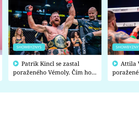
SHOWBYZNYS
SHOWBYZNY
Patrik Kincl se zastal
Attila Végh podpořil
poraženého Vémoly. Čím ho
poražené
fanoušci naštvali?
chce radě
s vítězem