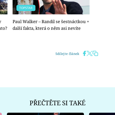
TOPSTAR
y
Paul Walker – Randil se šestnáctkou +
uto?
další fakta, která o něm asi nevíte
Sdílejte článek
PŘEČTĚTE SI TAKÉ