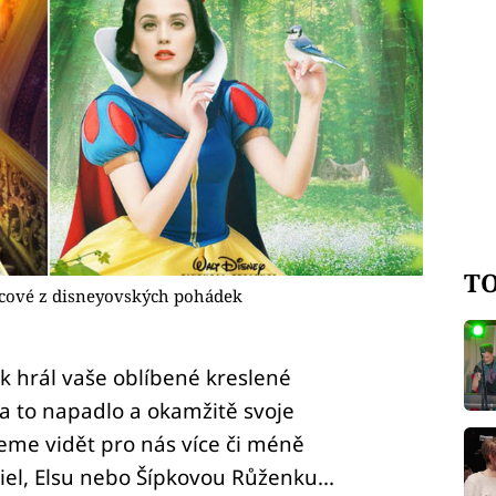
TO
incové z disneyovských pohádek
k hrál vaše oblíbené kreslené
 to napadlo a okamžitě svoje
eme vidět pro nás více či méně
iel, Elsu nebo Šípkovou Růženku...