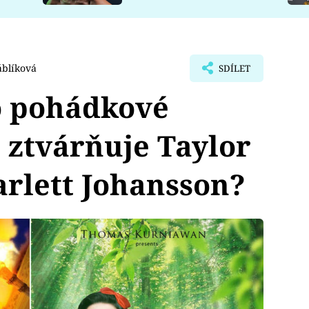
áblíková
SDÍLET
o pohádkové
 ztvárňuje Taylor
arlett Johansson?