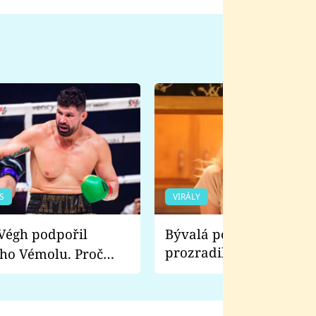
S
VIRÁLY
Bývalá pornoherečka
prozradila, co ji šokova
ho Vémolu. Proč
natáčení Euforie. Vážně
ji zápasit s ním než
bylo drsnější než hanba
 Kinclem?
filmy?