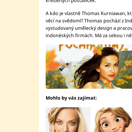
kreslených postaviček.
A kdo je vlastně Thomas Kurniawan, kt
věcí na svědomí? Thomas pochází z Indo
vystudovaný umělecký design a pracov
indonéských firmách. Má za sebou i něk
Mohlo by vás zajímat: