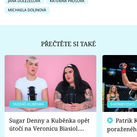
JANA DOLEŽELOVÁ
KATEŘINA PRŮŠOVÁ
MICHAELA DOLINOVÁ
PŘEČTĚTE SI TAKÉ
TADEÁŠ KUBĚNKA
SHOWBYZNYS
Sugar Denny a Kuběnka opět
Patrik Kincl se zastal
útočí na Veronicu Biasiol.
poraženéh
Proč je podle nich falešná a
fanoušci n