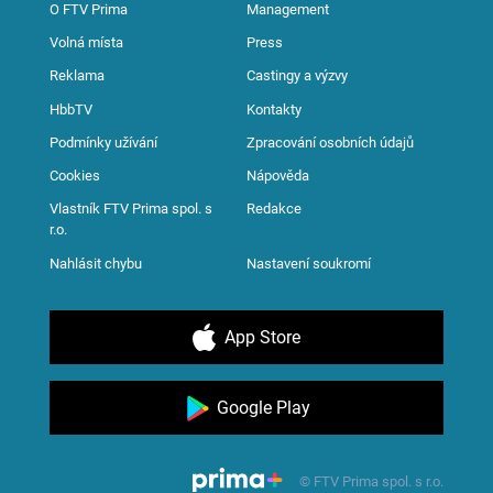
O FTV Prima
Management
Volná místa
Press
Reklama
Castingy a výzvy
HbbTV
Kontakty
Podmínky užívání
Zpracování osobních údajů
Cookies
Nápověda
Vlastník FTV Prima spol. s
Redakce
r.o.
Nahlásit chybu
Nastavení soukromí
App Store
Google Play
© FTV Prima spol. s r.o.