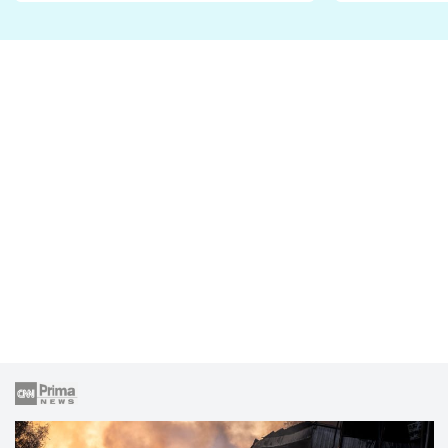
lže o své nevěře?