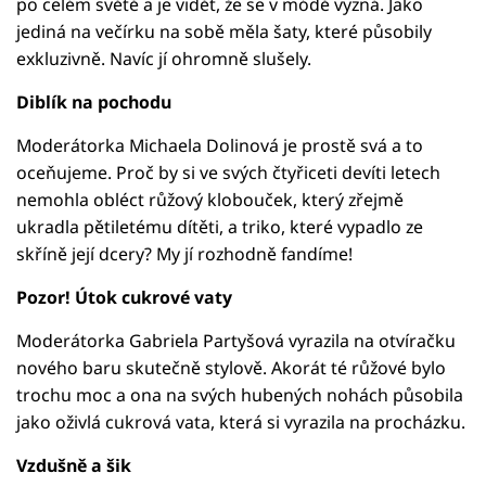
po celém světě a je vidět, že se v módě vyzná. Jako
jediná na večírku na sobě měla šaty, které působily
exkluzivně. Navíc jí ohromně slušely.
Diblík na pochodu
Moderátorka Michaela Dolinová je prostě svá a to
oceňujeme. Proč by si ve svých čtyřiceti devíti letech
nemohla obléct růžový klobouček, který zřejmě
ukradla pětiletému dítěti, a triko, které vypadlo ze
skříně její dcery? My jí rozhodně fandíme!
Pozor! Útok cukrové vaty
Moderátorka Gabriela Partyšová vyrazila na otvíračku
nového baru skutečně stylově. Akorát té růžové bylo
trochu moc a ona na svých hubených nohách působila
jako oživlá cukrová vata, která si vyrazila na procházku.
Vzdušně a šik