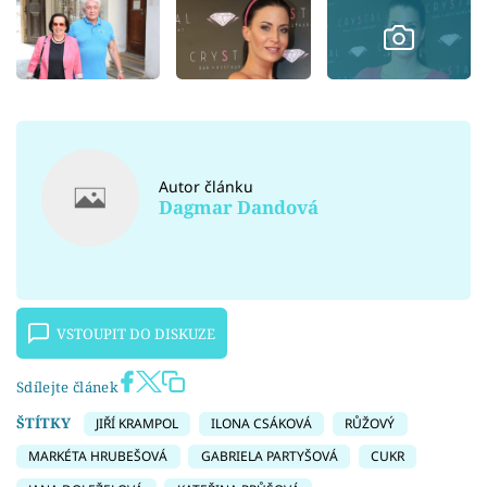
Autor článku
Dagmar Dandová
VSTOUPIT DO DISKUZE
Sdílejte článek
ŠTÍTKY
JIŘÍ KRAMPOL
ILONA CSÁKOVÁ
RŮŽOVÝ
MARKÉTA HRUBEŠOVÁ
GABRIELA PARTYŠOVÁ
CUKR