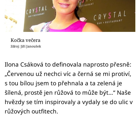
Sex a vztahy
Videa
Sledujte prima+
Kočka večera
Zdroj: Jiří Janoušek
Přihlášení
Ilona Csáková to definovala naprosto přesně:
„Červenou už nechci víc a černá se mi protiví,
Sledujte nás
s tou bílou jsem to přehnala a ta zelená je
šílená, prostě jen růžová to může být…“ Naše
hvězdy se tím inspirovaly a vydaly se do ulic v
růžových outfitech.