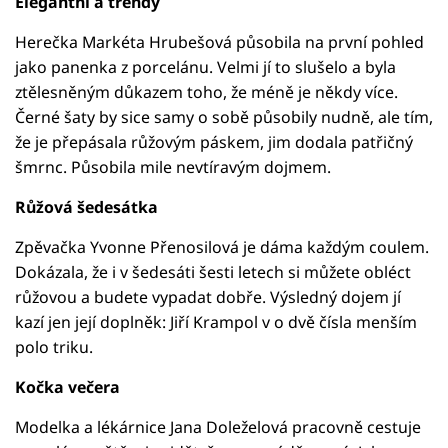
Elegantní a trendy
Herečka Markéta Hrubešová působila na první pohled
jako panenka z porcelánu. Velmi jí to slušelo a byla
ztělesněným důkazem toho, že méně je někdy více.
Černé šaty by sice samy o sobě působily nudně, ale tím,
že je přepásala růžovým páskem, jim dodala patřičný
šmrnc. Působila mile nevtíravým dojmem.
Růžová šedesátka
Zpěvačka Yvonne Přenosilová je dáma každým coulem.
Dokázala, že i v šedesáti šesti letech si můžete obléct
růžovou a budete vypadat dobře. Výsledný dojem jí
kazí jen její doplněk: Jiří Krampol v o dvě čísla menším
polo triku.
Kočka večera
Modelka a lékárnice Jana Doleželová pracovně cestuje