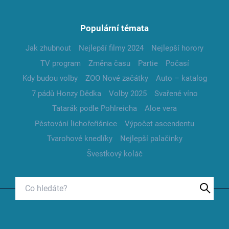
Populární témata
Jak zhubnout
Nejlepší filmy 2024
Nejlepší horory
TV program
Změna času
Partie
Počasí
Kdy budou volby
ZOO Nové začátky
Auto – katalog
7 pádů Honzy Dědka
Volby 2025
Svařené víno
Tatarák podle Pohlreicha
Aloe vera
Pěstování lichořeřišnice
Výpočet ascendentu
Tvarohové knedlíky
Nejlepší palačinky
Švestkový koláč