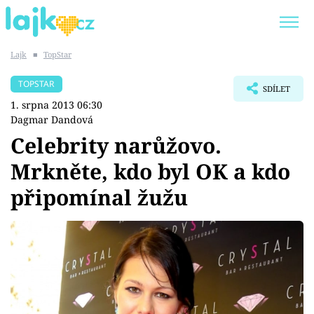
Lajk
■
TopStar
Trendy:
KARLOS VÉMOLA
ONLYFANS
TOPSTAR
SDÍLET
SHOPAHOLICADEL
CLASH OF THE STARS
1. srpna 2013 06:30
Dagmar Dandová
Celebrity narůžovo.
Mrkněte, kdo byl OK a kdo
Témata
připomínal žužu
Showbyznys
Youtubeři
Virály