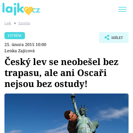
Lajk
■
Extrém
Trendy:
KARLOS VÉMOLA
ONLYFANS
EXTRÉM
SDÍLET
SHOPAHOLICADEL
CLASH OF THE STARS
25. února 2015 10:00
Lenka Zajícová
Český lev se neobešel bez
trapasu, ale ani Oscaři
Témata
nejsou bez ostudy!
Showbyznys
Youtubeři
Virály