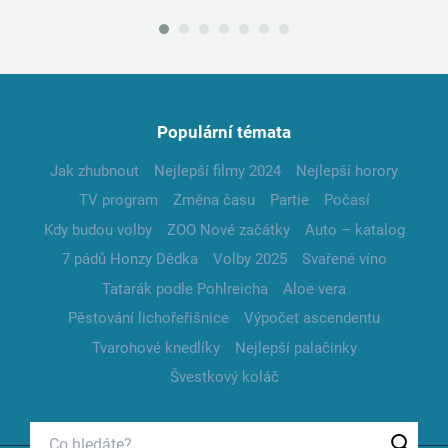
Populární témata
Jak zhubnout
Nejlepší filmy 2024
Nejlepší horory
TV program
Změna času
Partie
Počasí
Kdy budou volby
ZOO Nové začátky
Auto – katalog
7 pádů Honzy Dědka
Volby 2025
Svařené víno
Tatarák podle Pohlreicha
Aloe vera
Pěstování lichořeřišnice
Výpočet ascendentu
Tvarohové knedlíky
Nejlepší palačinky
Švestkový koláč