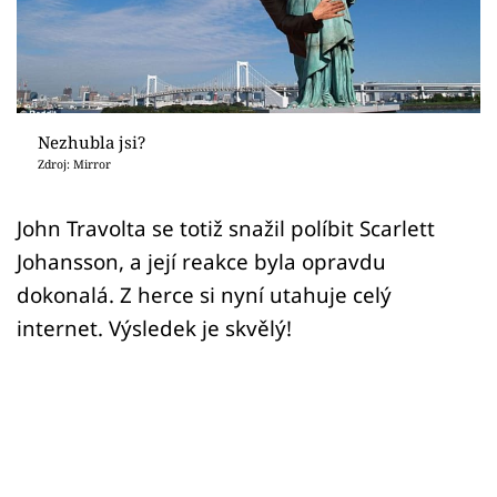
Sex a vztahy
Videa
Sledujte prima+
Nezhubla jsi?
Zdroj: Mirror
Přihlášení
John Travolta se totiž snažil políbit Scarlett
Johansson, a její reakce byla opravdu
Sledujte nás
dokonalá. Z herce si nyní utahuje celý
internet. Výsledek je skvělý!