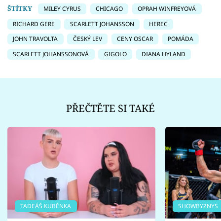
ŠTÍTKY
MILEY CYRUS
CHICAGO
OPRAH WINFREYOVÁ
RICHARD GERE
SCARLETT JOHANSSON
HEREC
JOHN TRAVOLTA
ČESKÝ LEV
CENY OSCAR
POMÁDA
SCARLETT JOHANSSONOVÁ
GIGOLO
DIANA HYLAND
PŘEČTĚTE SI TAKÉ
TADEÁŠ KUBĚNKA
SHOWBYZNYS