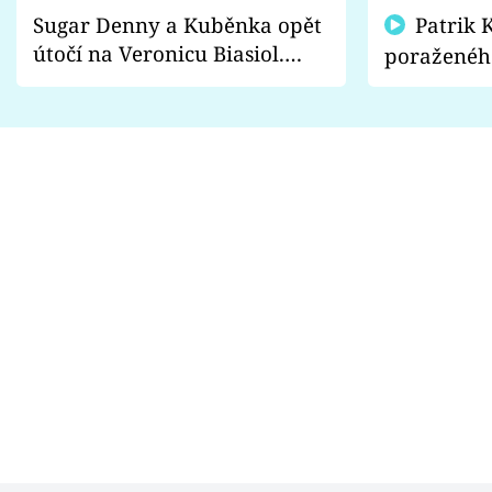
Sugar Denny a Kuběnka opět
Patrik Kincl se zastal
útočí na Veronicu Biasiol.
poraženéh
Proč je podle nich falešná a
fanoušci n
lže o své nevěře?