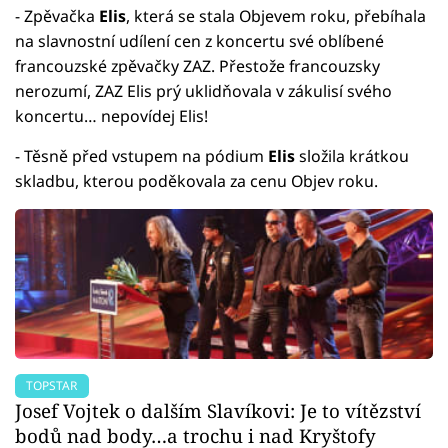
- Zpěvačka
Elis
, která se stala Objevem roku, přebíhala
na slavnostní udílení cen z koncertu své oblíbené
francouzské zpěvačky ZAZ. Přestože francouzsky
nerozumí, ZAZ Elis prý uklidňovala v zákulisí svého
koncertu… nepovídej Elis!
- Těsně před vstupem na pódium
Elis
složila krátkou
skladbu, kterou poděkovala za cenu Objev roku.
TOPSTAR
Josef Vojtek o dalším Slavíkovi: Je to vítězství
bodů nad body…a trochu i nad Kryštofy