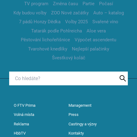
TV program
Změna času
Partie
Počasí
Kdy budou volby
ZOO Nové začátky
Auto – katalog
7 pádů Honzy Dědka
Volby 2025
Svařené víno
Tatarák podle Pohlreicha
Aloe vera
Pěstování lichořeřišnice
Výpočet ascendentu
Tvarohové knedlíky
Nejlepší palačinky
Švestkový koláč
O FTV Prima
Management
Volná místa
Press
Reklama
Castingy a výzvy
HbbTV
Kontakty