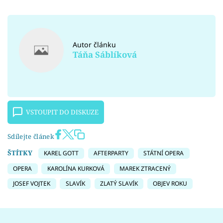
Autor článku
Táňa Sáblíková
VSTOUPIT DO DISKUZE
Sdílejte článek
ŠTÍTKY
KAREL GOTT
AFTERPARTY
STÁTNÍ OPERA
OPERA
KAROLÍNA KURKOVÁ
MAREK ZTRACENÝ
JOSEF VOJTEK
SLAVÍK
ZLATÝ SLAVÍK
OBJEV ROKU