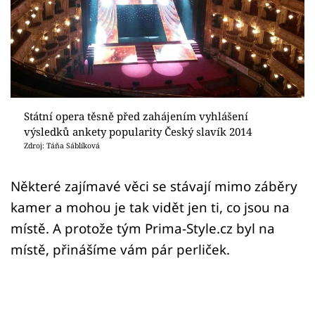
Sex a vztahy
Videa
Sledujte prima+
Přihlášení
Státní opera těsně před zahájením vyhlášení
výsledků ankety popularity Český slavík 2014
Zdroj: Táňa Sáblíková
Sledujte nás
Některé zajímavé věci se stávají mimo záběry
kamer a mohou je tak vidět jen ti, co jsou na
místě. A protože tým Prima-Style.cz byl na
místě, přinášíme vám pár perliček.