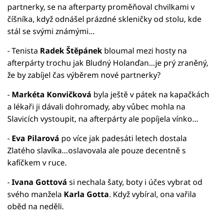
partnerky, se na afterparty proměňoval chvilkami v
číšníka, když odnášel prázdné skleničky od stolu, kde
stál se svými známými…
- Tenista
Radek Štěpánek
bloumal mezi hosty na
afterpárty trochu jak Bludný Holanďan…je prý zraněný,
že by zabíjel čas výběrem nové partnerky?
-
Markéta Konvičková
byla ještě v pátek na kapačkách
a lékaři ji dávali dohromady, aby vůbec mohla na
Slavicích vystoupit, na afterpárty ale popíjela vínko…
-
Eva Pilarová
po více jak padesáti letech dostala
Zlatého slavíka…oslavovala ale pouze decentně s
kafíčkem v ruce.
-
Ivana Gottová
si nechala šaty, boty i účes vybrat od
svého manžela
Karla Gotta
. Když vybíral, ona vařila
oběd na neděli.