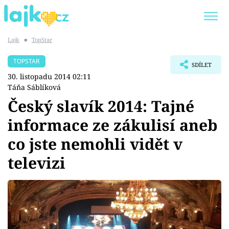
Lajk
■
TopStar
Trendy:
KARLOS VÉMOLA
ONLYFANS
TOPSTAR
SDÍLET
SHOPAHOLICADEL
CLASH OF THE STARS
30. listopadu 2014 02:11
Táňa Sáblíková
Český slavík 2014: Tajné
informace ze zákulisí aneb
Témata
co jste nemohli vidět v
Showbyznys
televizi
Youtubeři
Virály