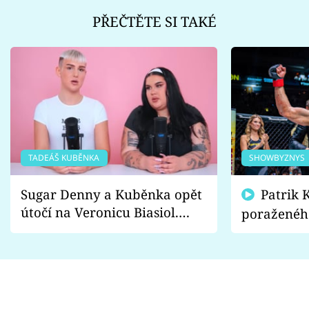
PŘEČTĚTE SI TAKÉ
TADEÁŠ KUBĚNKA
SHOWBYZNYS
Sugar Denny a Kuběnka opět
Patrik Kincl se zastal
útočí na Veronicu Biasiol.
poraženéh
Proč je podle nich falešná a
fanoušci n
lže o své nevěře?