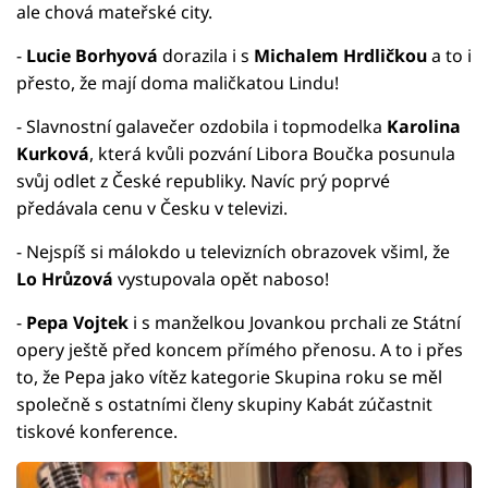
ale chová mateřské city.
-
Lucie Borhyová
dorazila i s
Michalem Hrdličkou
a to i
přesto, že mají doma maličkatou Lindu!
- Slavnostní galavečer ozdobila i topmodelka
Karolina
Kurková
, která kvůli pozvání Libora Boučka posunula
svůj odlet z České republiky. Navíc prý poprvé
předávala cenu v Česku v televizi.
- Nejspíš si málokdo u televizních obrazovek všiml, že
Lo Hrůzová
vystupovala opět naboso!
-
Pepa Vojtek
i s manželkou Jovankou prchali ze Státní
opery ještě před koncem přímého přenosu. A to i přes
to, že Pepa jako vítěz kategorie Skupina roku se měl
společně s ostatními členy skupiny Kabát zúčastnit
tiskové konference.