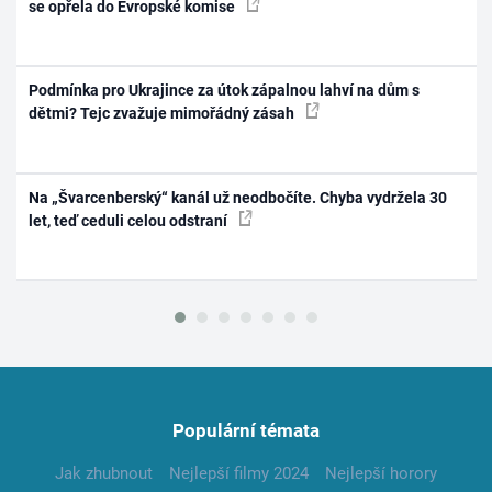
se opřela do Evropské komise
Podmínka pro Ukrajince za útok zápalnou lahví na dům s
dětmi? Tejc zvažuje mimořádný zásah
Na „Švarcenberský“ kanál už neodbočíte. Chyba vydržela 30
let, teď ceduli celou odstraní
Populární témata
Jak zhubnout
Nejlepší filmy 2024
Nejlepší horory