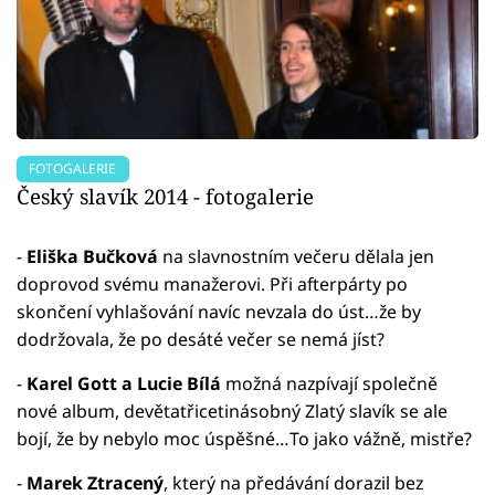
FOTOGALERIE
Český slavík 2014 - fotogalerie
-
Eliška Bučková
na slavnostním večeru dělala jen
doprovod svému manažerovi. Při afterpárty po
skončení vyhlašování navíc nevzala do úst…že by
dodržovala, že po desáté večer se nemá jíst?
-
Karel Gott a Lucie Bílá
možná nazpívají společně
nové album, devětatřicetinásobný Zlatý slavík se ale
bojí, že by nebylo moc úspěšné…To jako vážně, mistře?
-
Marek Ztracený
, který na předávání dorazil bez