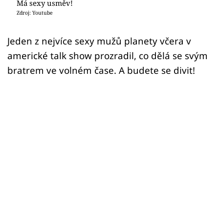
Sex a vztahy
Má sexy usměv!
Zdroj: Youtube
Videa
Jeden z nejvíce sexy mužů planety včera v
Sledujte prima+
americké talk show prozradil, co dělá se svým
bratrem ve volném čase. A budete se divit!
Přihlášení
Sledujte nás