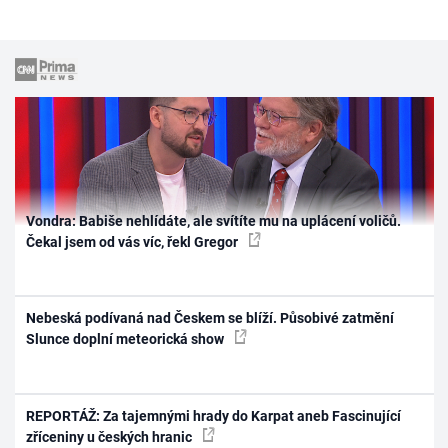
Vondra: Babiše nehlídáte, ale svítíte mu na uplácení voličů.
Čekal jsem od vás víc, řekl Gregor
Nebeská podívaná nad Českem se blíží. Působivé zatmění
Slunce doplní meteorická show
REPORTÁŽ: Za tajemnými hrady do Karpat aneb Fascinující
zříceniny u českých hranic