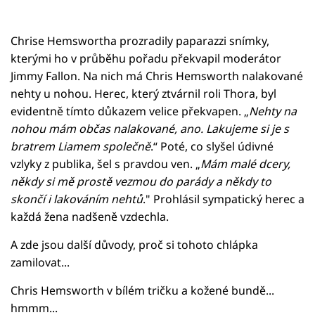
Chrise Hemswortha prozradily paparazzi snímky,
kterými ho v průběhu pořadu překvapil moderátor
Jimmy Fallon. Na nich má Chris Hemsworth nalakované
nehty u nohou. Herec, který ztvárnil roli Thora, byl
evidentně tímto důkazem velice překvapen. „
Nehty na
nohou mám občas nalakované, ano. Lakujeme si je s
bratrem Liamem společně
.“ Poté, co slyšel údivné
vzlyky z publika, šel s pravdou ven. „
Mám malé dcery,
někdy si mě prostě vezmou do parády a někdy to
skončí i lakováním nehtů
." Prohlásil sympatický herec a
každá žena nadšeně vzdechla.
A zde jsou další důvody, proč si tohoto chlápka
zamilovat...
Chris Hemsworth v bílém tričku a kožené bundě...
hmmm...