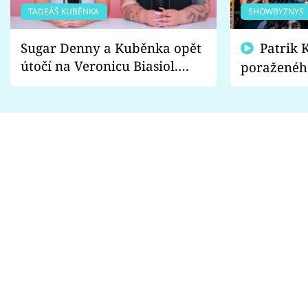
TADEÁŠ KUBĚNKA
SHOWBYZNYS
Sugar Denny a Kuběnka opět
Patrik Kincl se zastal
útočí na Veronicu Biasiol.
poraženéh
Proč je podle nich falešná a
fanoušci n
lže o své nevěře?