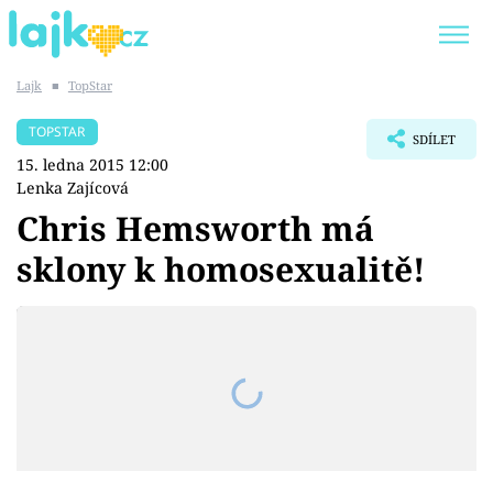
Lajk
■
TopStar
Trendy:
KARLOS VÉMOLA
ONLYFANS
TOPSTAR
SDÍLET
SHOPAHOLICADEL
CLASH OF THE STARS
15. ledna 2015 12:00
Lenka Zajícová
Chris Hemsworth má
sklony k homosexualitě!
Témata
Showbyznys
Youtubeři
Virály