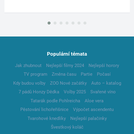
Populární témata
Jak zhubnout
Nejlepší filmy 2024
Nejlepší horory
TV program
Změna času
Partie
Počasí
Kdy budou volby
ZOO Nové začátky
Auto – katalog
7 pádů Honzy Dědka
Volby 2025
Svařené víno
Tatarák podle Pohlreicha
Aloe vera
Pěstování lichořeřišnice
Výpočet ascendentu
Tvarohové knedlíky
Nejlepší palačinky
Švestkový koláč