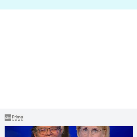
lže o své nevěře?