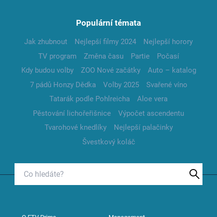
Populární témata
Jak zhubnout
Nejlepší filmy 2024
Nejlepší horory
TV program
Změna času
Partie
Počasí
Kdy budou volby
ZOO Nové začátky
Auto – katalog
7 pádů Honzy Dědka
Volby 2025
Svařené víno
Tatarák podle Pohlreicha
Aloe vera
Pěstování lichořeřišnice
Výpočet ascendentu
Tvarohové knedlíky
Nejlepší palačinky
Švestkový koláč