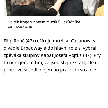
Sex a vztahy
Videa
Vojtek hraje v novém muzikálu svůdníka
Sledujte prima+
Zdroj: Jiří Janoušek
Přihlášení
Filip Renč (47) režíruje muzikál Casanova v
divadle Broadway a do hlavní role si vybral
zpěváka skupiny Kabát Josefa Vojtka (47). Prý
Sledujte nás
to není jenom tím, že jsou stejně staří, ale i
proto, že si sedli nejen po pracovní stránce.