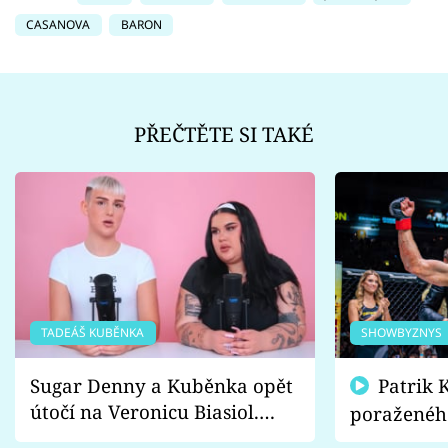
CASANOVA
BARON
PŘEČTĚTE SI TAKÉ
TADEÁŠ KUBĚNKA
SHOWBYZNYS
Sugar Denny a Kuběnka opět
Patrik Kincl se zastal
útočí na Veronicu Biasiol.
poraženéh
Proč je podle nich falešná a
fanoušci n