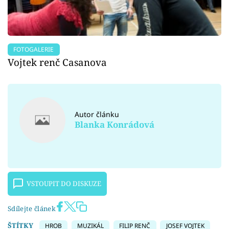
FOTOGALERIE
Vojtek renč Casanova
Autor článku
Blanka Konrádová
VSTOUPIT DO DISKUZE
Sdílejte článek
ŠTÍTKY
HROB
MUZIKÁL
FILIP RENČ
JOSEF VOJTEK