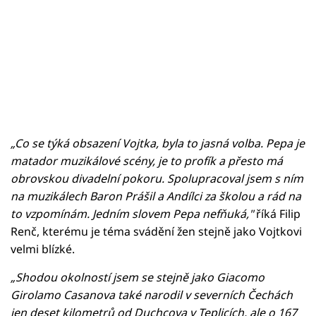
„Co se týká obsazení Vojtka, byla to jasná volba. Pepa je
matador muzikálové scény, je to profík a přesto má
obrovskou divadelní pokoru. Spolupracoval jsem s ním
na muzikálech Baron Prášil a Andílci za školou a rád na
to vzpomínám. Jedním slovem Pepa nefňuká,"
říká Filip
Renč, kterému je téma svádění žen stejně jako Vojtkovi
velmi blízké.
„Shodou okolností jsem se stejně jako Giacomo
Girolamo Casanova také narodil v severních Čechách
jen deset kilometrů od Duchcova v Teplicích, ale o 167