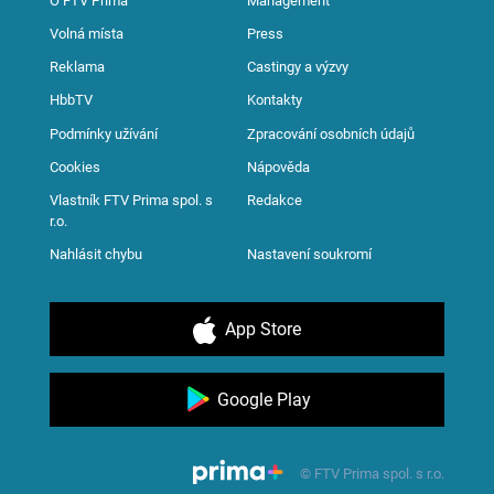
O FTV Prima
Management
Volná místa
Press
Reklama
Castingy a výzvy
HbbTV
Kontakty
Podmínky užívání
Zpracování osobních údajů
Cookies
Nápověda
Vlastník FTV Prima spol. s
Redakce
r.o.
Nahlásit chybu
Nastavení soukromí
App Store
Google Play
© FTV Prima spol. s r.o.