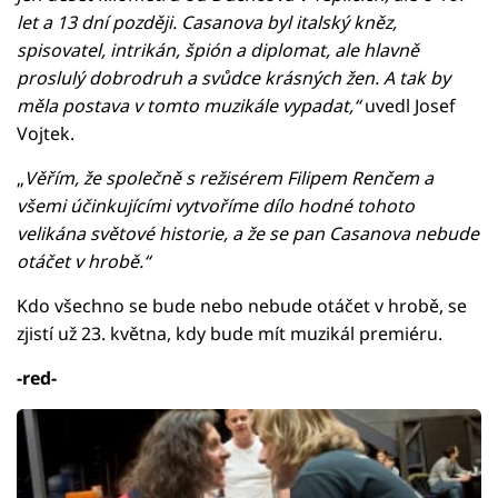
let a 13 dní později. Casanova byl italský kněz,
spisovatel, intrikán, špión a diplomat, ale hlavně
proslulý dobrodruh a svůdce krásných žen. A tak by
měla postava v tomto muzikále vypadat,“
uvedl Josef
Vojtek.
„
Věřím, že společně s režisérem Filipem Renčem a
všemi účinkujícími vytvoříme dílo hodné tohoto
velikána světové historie, a že se pan Casanova nebude
otáčet v hrobě.“
Kdo všechno se bude nebo nebude otáčet v hrobě, se
zjistí už 23. května, kdy bude mít muzikál premiéru.
-red-