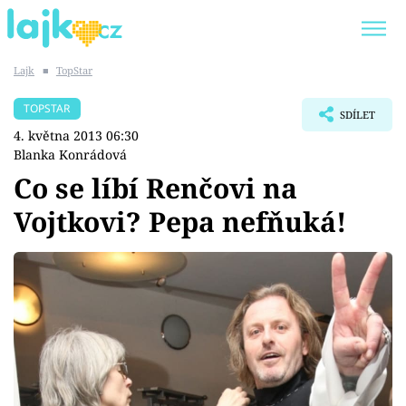
Lajk
■
TopStar
Trendy:
KARLOS VÉMOLA
ONLYFANS
TOPSTAR
SDÍLET
SHOPAHOLICADEL
CLASH OF THE STARS
4. května 2013 06:30
Blanka Konrádová
Co se líbí Renčovi na
Vojtkovi? Pepa nefňuká!
Témata
Showbyznys
Youtubeři
Virály