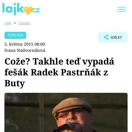
Lajk
■
TopStar
Trendy:
KARLOS VÉMOLA
ONLYFANS
TOPSTAR
SDÍLET
SHOPAHOLICADEL
CLASH OF THE STARS
5. května 2015 08:00
Ivana Nádvorníková
Cože? Takhle teď vypadá
fešák Radek Pastrňák z
Témata
Buty
Showbyznys
Youtubeři
Virály