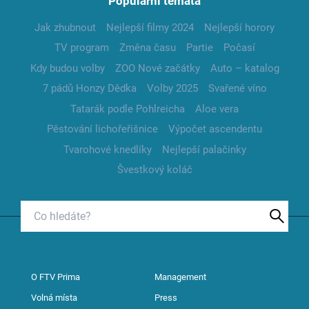
Populární témata
Jak zhubnout
Nejlepší filmy 2024
Nejlepší horory
TV program
Změna času
Partie
Počasí
Kdy budou volby
ZOO Nové začátky
Auto – katalog
7 pádů Honzy Dědka
Volby 2025
Svařené víno
Tatarák podle Pohlreicha
Aloe vera
Pěstování lichořeřišnice
Výpočet ascendentu
Tvarohové knedlíky
Nejlepší palačinky
Švestkový koláč
O FTV Prima
Management
Volná místa
Press