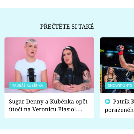
PŘEČTĚTE SI TAKÉ
TADEÁŠ KUBĚNKA
SHOWBYZNYS
Sugar Denny a Kuběnka opět
Patrik Kincl se zastal
útočí na Veronicu Biasiol.
poraženéh
Proč je podle nich falešná a
fanoušci n
lže o své nevěře?