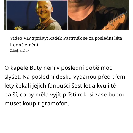
Sex a vztahy
Videa
Sledujte prima+
Video VIP zprávy: Radek Pastrňák se za poslední léta
hodně změnil
Přihlášení
Zdroj: archiv
O kapele Buty není v poslední době moc
Sledujte nás
slyšet. Na poslední desku vydanou před třemi
lety čekali jejich fanoušci šest let a kvůli té
další, co by měla vyjít příští rok, si zase budou
muset koupit gramofon.