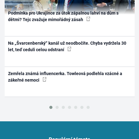
Podmínka pro Ukrajince za útok zápalnou lahví na dům s
dětmi? Tejc zvažuje mimořádný zásah
Na „Švarcenberský“ kanál už neodbočíte. Chyba vydržela 30
let, teď ceduli celou odstraní
Zemřela známá influencerka. Towleová podlehla vzácné a
zákeřné nemoci