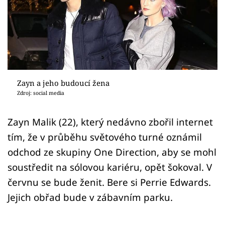
Sex a vztahy
Videa
Sledujte prima+
Přihlášení
Zayn a jeho budoucí žena
Zdroj: social media
Sledujte nás
Zayn Malik (22), který nedávno zbořil internet
tím, že v průběhu světového turné oznámil
odchod ze skupiny One Direction, aby se mohl
soustředit na sólovou kariéru, opět šokoval. V
červnu se bude ženit. Bere si Perrie Edwards.
Jejich obřad bude v zábavním parku.