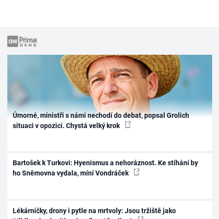
Úmorné, ministři s námi nechodí do debat, popsal Grolich
situaci v opozici. Chystá velký krok
Bartošek k Turkovi: Hyenismus a nehoráznost. Ke stíhání by
ho Sněmovna vydala, míní Vondráček
Lékárničky, drony i pytle na mrtvoly: Jsou tržiště jako