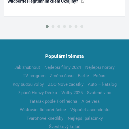
Wildberries legitimním cílem Ukrajiny?
Populární témata
Jak zhubnout
Nejlepší filmy 2024
Nejlepší horory
TV program
Změna času
Partie
Počasí
Kdy budou volby
ZOO Nové začátky
Auto – katalog
7 pádů Honzy Dědka
Volby 2025
Svařené víno
Tatarák podle Pohlreicha
Aloe vera
Pěstování lichořeřišnice
Výpočet ascendentu
Tvarohové knedlíky
Nejlepší palačinky
Švestkový koláč