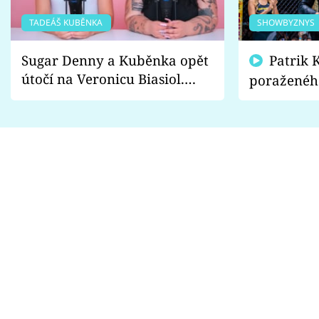
TADEÁŠ KUBĚNKA
SHOWBYZNYS
Sugar Denny a Kuběnka opět
Patrik Kincl se zastal
útočí na Veronicu Biasiol.
poraženéh
Proč je podle nich falešná a
fanoušci n
lže o své nevěře?