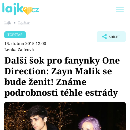
Lajk
■
TopStar
Trendy:
KARLOS VÉMOLA
ONLYFANS
TOPSTAR
SDÍLET
SHOPAHOLICADEL
CLASH OF THE STARS
15. dubna 2015 12:00
Lenka Zajícová
Další šok pro fanynky One
Direction: Zayn Malik se
Témata
bude ženit! Známe
Showbyznys
podrobnosti téhle estrády
Youtubeři
Virály