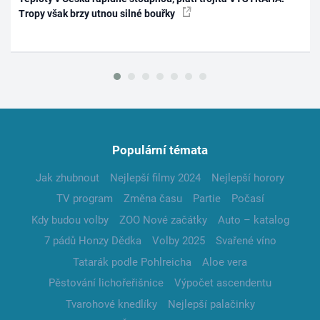
Tropy však brzy utnou silné bouřky
Populární témata
Jak zhubnout
Nejlepší filmy 2024
Nejlepší horory
TV program
Změna času
Partie
Počasí
Kdy budou volby
ZOO Nové začátky
Auto – katalog
7 pádů Honzy Dědka
Volby 2025
Svařené víno
Tatarák podle Pohlreicha
Aloe vera
Pěstování lichořeřišnice
Výpočet ascendentu
Tvarohové knedlíky
Nejlepší palačinky