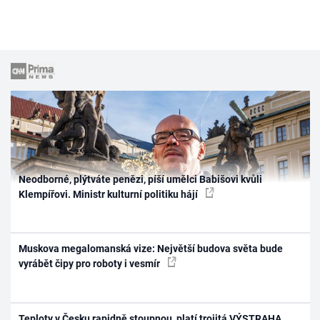
Neodborné, plýtváte penězi, píší umělci Babišovi kvůli
Klempířovi. Ministr kulturní politiku hájí
Muskova megalomanská vize: Největší budova světa bude
vyrábět čipy pro roboty i vesmír
Teploty v Česku rapidně stoupnou, platí trojitá VÝSTRAHA.