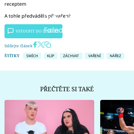
receptem
A tohle předváděla při vaření:
Failed to fetch
Failed to fetch
VSTOUPIT DO DISKUZE
Sdílejte článek
ŠTÍTKY
SMÍCH
KLIP
ZÁCHVAT
VAŘENÍ
NÁŘEZ
PŘEČTĚTE SI TAKÉ