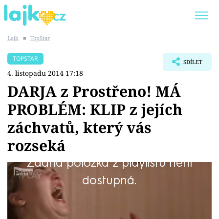
Lajk
■
TopStar
Trendy:
KARLOS VÉMOLA
ONLYFANS
TOPSTAR
SDÍLET
SHOPAHOLICADEL
CLASH OF THE STARS
4. listopadu 2014 17:18
DARJA z Prostřeno! MÁ
PROBLÉM: KLIP z jejích
záchvatů, který vás
Témata
rozseká
Showbyznys
Žádná položka z playlistu není
Youtubeři
Nářez. Nic výstižnějšího se k tomu říct nedá.
dostupná.
Darja z Prostřeno! v klipu, který musíte vidět:
Virály