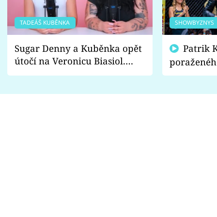
TADEÁŠ KUBĚNKA
SHOWBYZNYS
Sugar Denny a Kuběnka opět
Patrik Kincl se zastal
útočí na Veronicu Biasiol.
poraženéh
Proč je podle nich falešná a
fanoušci n
lže o své nevěře?