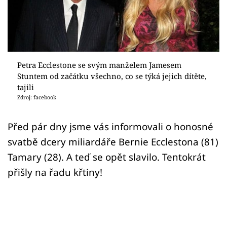
Sex a vztahy
Videa
Sledujte prima+
Petra Ecclestone se svým manželem Jamesem
Stuntem od začátku všechno, co se týká jejich dítěte,
Přihlášení
tajili
Zdroj: facebook
Sledujte nás
Před pár dny jsme vás informovali o honosné
svatbě dcery miliardáře Bernie Ecclestona (81)
Tamary (28). A teď se opět slavilo. Tentokrát
přišly na řadu křtiny!