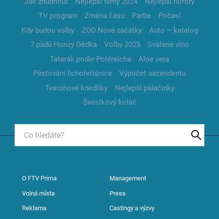
Jak zhubnout
Nejlepší filmy 2024
Nejlepší horory
TV program
Změna času
Partie
Počasí
Kdy budou volby
ZOO Nové začátky
Auto – katalog
7 pádů Honzy Dědka
Volby 2025
Svařené víno
Tatarák podle Pohlreicha
Aloe vera
Pěstování lichořeřišnice
Výpočet ascendentu
Tvarohové knedlíky
Nejlepší palačinky
Švestkový koláč
O FTV Prima
Management
Volná místa
Press
Reklama
Castingy a výzvy