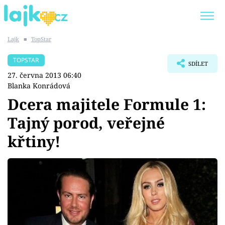
Lajk
■
TopStar
Trendy:
KARLOS VÉMOLA
ONLYFANS
TOPSTAR
SDÍLET
SHOPAHOLICADEL
CLASH OF THE STARS
27. června 2013 06:40
Blanka Konrádová
Dcera majitele Formule 1:
Tajný porod, veřejné
Témata
křtiny!
Showbyznys
Youtubeři
Virály