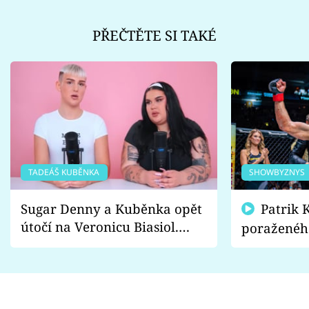
PŘEČTĚTE SI TAKÉ
TADEÁŠ KUBĚNKA
SHOWBYZNYS
Sugar Denny a Kuběnka opět
Patrik Kincl se zastal
útočí na Veronicu Biasiol.
poraženéh
Proč je podle nich falešná a
fanoušci n
lže o své nevěře?