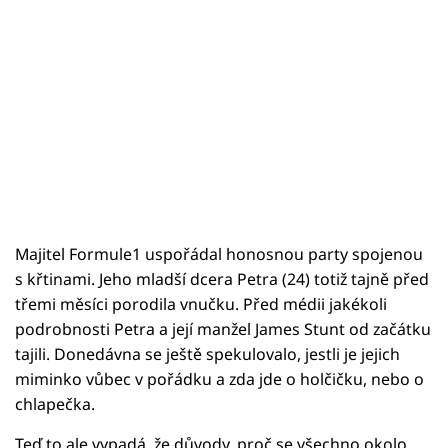
Majitel Formule1 uspořádal honosnou party spojenou
s křtinami. Jeho mladší dcera Petra (24) totiž tajně před
třemi měsíci porodila vnučku. Před médii jakékoli
podrobnosti Petra a její manžel James Stunt od začátku
tajili. Donedávna se ještě spekulovalo, jestli je jejich
miminko vůbec v pořádku a zda jde o holčičku, nebo o
chlapečka.
Teď to ale vypadá, že důvody, proč se všechno okolo