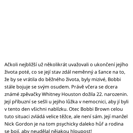
Ačkoli nejbližší už několikrát uvažovali o ukončení jejího
života poté, co se její stav zdál neměnný a šance na to,
že by se vrátila do běžného života, byly mizivé, Bobbi
stále bojuje se svým osudem. Právě včera se dcera
známé zpěvačky Whitney Houston dožila 22. narozenin.
Její příbuzní se sešli u jejiho lůžka v nemocnici, aby jí byli
v tento den všichni nablízku. Otec Bobbi Brown celou
tuto situaci zvládá velice těžce, ale není sám. Její manžel
Nick Gordon je na tom psychicky daleko hůř a rodina
se bojí, aby neudělal nějakou hloupost!