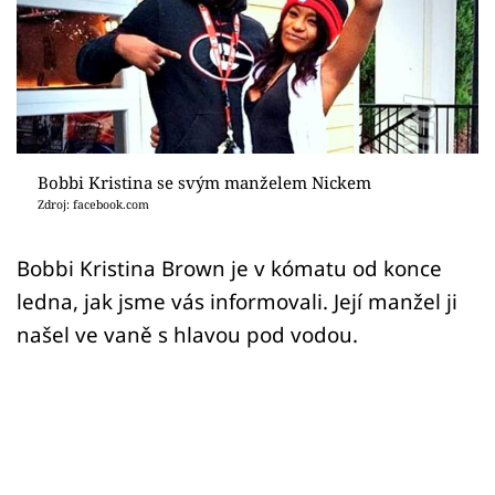
Sex a vztahy
Videa
Sledujte prima+
Přihlášení
Bobbi Kristina se svým manželem Nickem
Zdroj: facebook.com
Sledujte nás
Bobbi Kristina Brown je v kómatu od konce
ledna, jak jsme vás informovali. Její manžel ji
našel ve vaně s hlavou pod vodou.