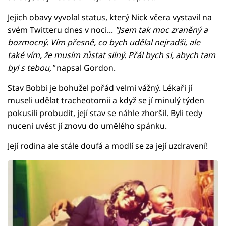
Jejich obavy vyvolal status, který Nick včera vystavil na
svém Twitteru dnes v noci...
"Jsem tak moc zraněný a
bozmocný. Vím přesně, co bych udělal nejradši, ale
také vím, že musím zůstat silný.
Přál bych si, abych tam
byl s tebou,"
napsal Gordon.
Stav Bobbi je bohužel pořád velmi vážný. Lékaři jí
museli udělat tracheotomii a když se jí minulý týden
pokusili probudit, její stav se náhle zhoršil. Byli tedy
nuceni uvést jí znovu do umělého spánku.
Její rodina ale stále doufá a modlí se za její uzdravení!