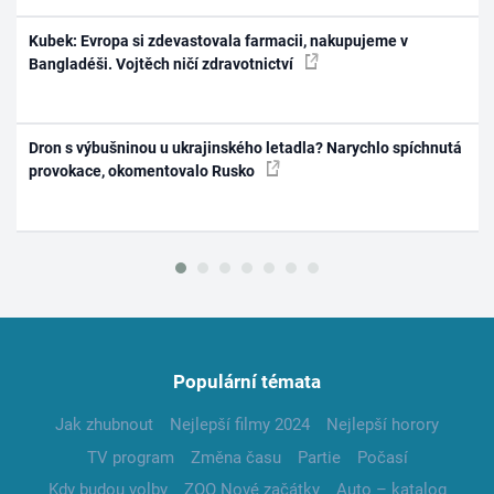
Kubek: Evropa si zdevastovala farmacii, nakupujeme v
Bangladéši. Vojtěch ničí zdravotnictví
Dron s výbušninou u ukrajinského letadla? Narychlo spíchnutá
provokace, okomentovalo Rusko
Populární témata
Jak zhubnout
Nejlepší filmy 2024
Nejlepší horory
TV program
Změna času
Partie
Počasí
Kdy budou volby
ZOO Nové začátky
Auto – katalog