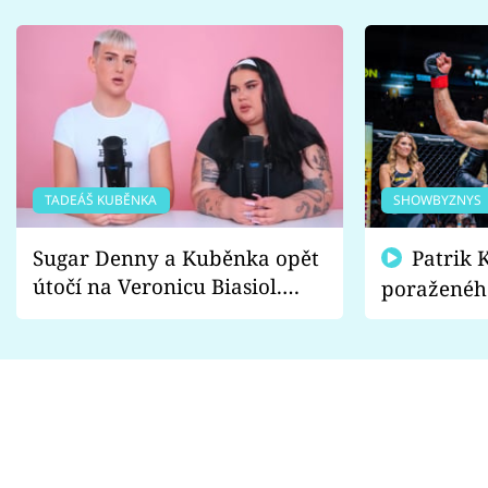
TADEÁŠ KUBĚNKA
SHOWBYZNYS
Sugar Denny a Kuběnka opět
Patrik Kincl se zastal
útočí na Veronicu Biasiol.
poraženéh
Proč je podle nich falešná a
fanoušci n
lže o své nevěře?