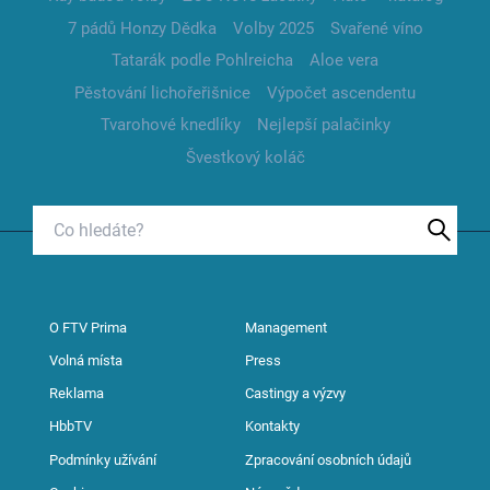
7 pádů Honzy Dědka
Volby 2025
Svařené víno
Tatarák podle Pohlreicha
Aloe vera
Pěstování lichořeřišnice
Výpočet ascendentu
Tvarohové knedlíky
Nejlepší palačinky
Švestkový koláč
O FTV Prima
Management
Volná místa
Press
Reklama
Castingy a výzvy
HbbTV
Kontakty
Podmínky užívání
Zpracování osobních údajů