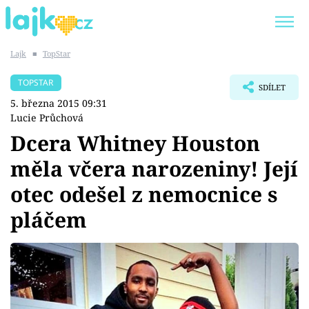
Lajk
■
TopStar
Trendy:
KARLOS VÉMOLA
ONLYFANS
TOPSTAR
SDÍLET
SHOPAHOLICADEL
CLASH OF THE STARS
5. března 2015 09:31
Lucie Průchová
Dcera Whitney Houston
měla včera narozeniny! Její
Témata
otec odešel z nemocnice s
Showbyznys
pláčem
Youtubeři
Virály