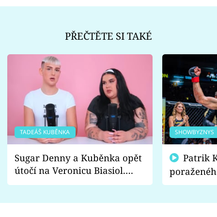
PŘEČTĚTE SI TAKÉ
TADEÁŠ KUBĚNKA
SHOWBYZNYS
Sugar Denny a Kuběnka opět
Patrik Kincl se zastal
útočí na Veronicu Biasiol.
poraženéh
Proč je podle nich falešná a
fanoušci n
lže o své nevěře?