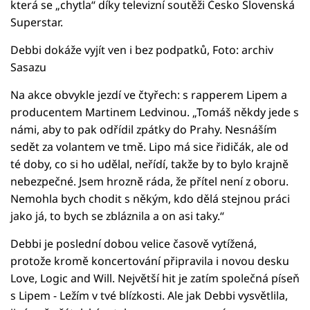
která se „chytla“ díky televizní soutěži Česko Slovenská
Superstar.
Debbi dokáže vyjít ven i bez podpatků, Foto: archiv
Sasazu
Na akce obvykle jezdí ve čtyřech: s rapperem Lipem a
producentem Martinem Ledvinou. „Tomáš někdy jede s
námi, aby to pak odřídil zpátky do Prahy. Nesnáším
sedět za volantem ve tmě. Lipo má sice řidičák, ale od
té doby, co si ho udělal, neřídí, takže by to bylo krajně
nebezpečné. Jsem hrozně ráda, že přítel není z oboru.
Nemohla bych chodit s někým, kdo dělá stejnou práci
jako já, to bych se zbláznila a on asi taky.“
Debbi je poslední dobou velice časově vytížená,
protože kromě koncertování připravila i novou desku
Love, Logic and Will. Největší hit je zatím společná píseň
s Lipem - Ležím v tvé blízkosti. Ale jak Debbi vysvětlila,