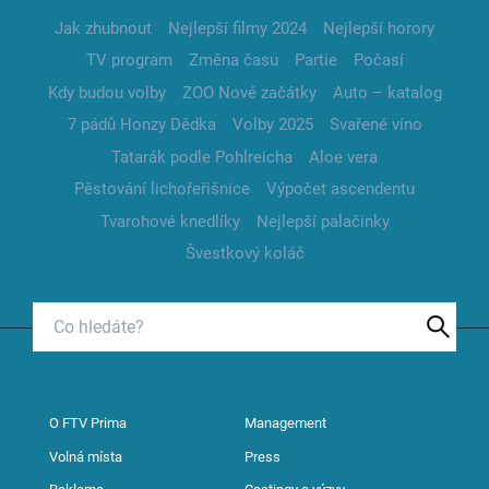
Jak zhubnout
Nejlepší filmy 2024
Nejlepší horory
TV program
Změna času
Partie
Počasí
Kdy budou volby
ZOO Nové začátky
Auto – katalog
7 pádů Honzy Dědka
Volby 2025
Svařené víno
Tatarák podle Pohlreicha
Aloe vera
Pěstování lichořeřišnice
Výpočet ascendentu
Tvarohové knedlíky
Nejlepší palačinky
Švestkový koláč
O FTV Prima
Management
Volná místa
Press