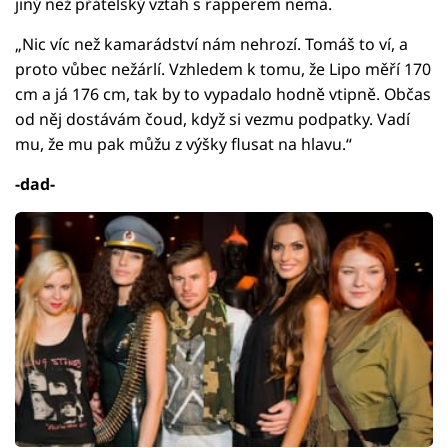
jiný než přátelský vztah s rapperem nemá.
„Nic víc než kamarádství nám nehrozí. Tomáš to ví, a
proto vůbec nežárlí. Vzhledem k tomu, že Lipo měří 170
cm a já 176 cm, tak by to vypadalo hodně vtipně. Občas
od něj dostávám čoud, když si vezmu podpatky. Vadí
mu, že mu pak můžu z výšky flusat na hlavu.“
-dad-