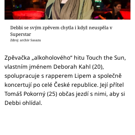
Sex a vztahy
Videa
Debbi se svým zpěvem chytla i když neuspěla v
Sledujte prima+
Superstar
Zdroj: archiv Sasazu
Přihlášení
Zpěvačka „alkoholového“ hitu Touch the Sun,
vlastním jménem Deborah Kahl (20),
Sledujte nás
spolupracuje s rapperem Lipem a společně
koncertují po celé České republice. Její přítel
Tomáš Pokorný (25) občas jezdí s nimi, aby si
Debbi ohlídal.