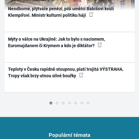
Neodborné, plýtváte penězi, píší umělci Babišovi kvůli
Klempířovi. Ministr kulturní politiku hájí
Mýty o válce na Ukrajině: Jak to bylo s nacismem,
Euromajdanem či Krymem a kdo je diktátor?
Teploty v Česku rapidně stoupnou, platí trojitá VÝSTRAHA.
Tropy však brzy utnou silné bouřky
Populární témata