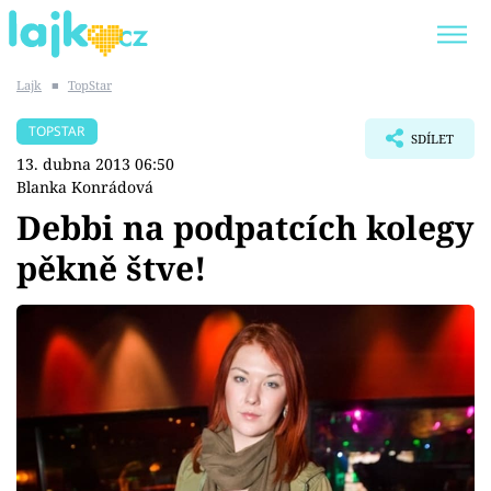
Lajk
■
TopStar
Trendy:
KARLOS VÉMOLA
ONLYFANS
TOPSTAR
SDÍLET
SHOPAHOLICADEL
CLASH OF THE STARS
13. dubna 2013 06:50
Blanka Konrádová
Debbi na podpatcích kolegy
pěkně štve!
Témata
Showbyznys
Youtubeři
Virály