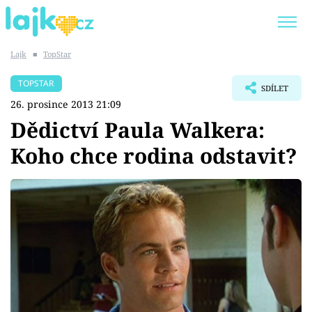
Lajk
■
TopStar
Trendy:
KARLOS VÉMOLA
ONLYFANS
TOPSTAR
SDÍLET
SHOPAHOLICADEL
CLASH OF THE STARS
26. prosince 2013 21:09
Dědictví Paula Walkera:
Koho chce rodina odstavit?
Témata
Showbyznys
Youtubeři
Virály