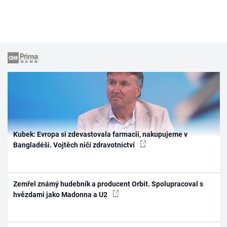
Kubek: Evropa si zdevastovala farmacii, nakupujeme v
Bangladéši. Vojtěch ničí zdravotnictví
Zemřel známý hudebník a producent Orbit. Spolupracoval s
hvězdami jako Madonna a U2