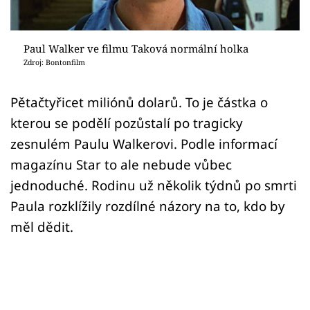
Sex a vztahy
Videa
Paul Walker ve filmu Taková normální holka
Zdroj: Bontonfilm
Sledujte prima+
Pětačtyřicet miliónů dolarů. To je částka o
Přihlášení
kterou se podělí pozůstalí po tragicky
zesnulém Paulu Walkerovi. Podle informací
magazínu Star to ale nebude vůbec
Sledujte nás
jednoduché. Rodinu už několik týdnů po smrti
Paula rozklížily rozdílné názory na to, kdo by
měl dědit.