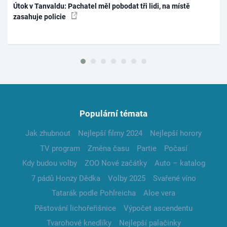
Útok v Tanvaldu: Pachatel měl pobodat tři lidi, na místě
zasahuje policie
Populární témata
Jak zhubnout
Nejlepší filmy 2024
Nejlepší horory
TV program
Změna času
Partie
Počasí
Kdy budou volby
ZOO Nové začátky
Auto – katalog
7 pádů Honzy Dědka
Volby 2025
Svařené víno
Tatarák podle Pohlreicha
Aloe vera
Pěstování lichořeřišnice
Výpočet ascendentu
Tvarohové knedlíky
Nejlepší palačinky