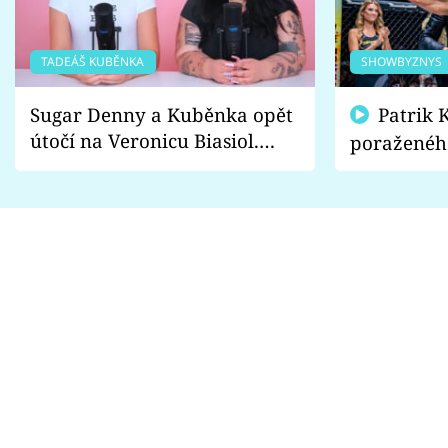
TADEÁŠ KUBĚNKA
SHOWBYZNYS
Sugar Denny a Kuběnka opět
Patrik Kincl se zastal
útočí na Veronicu Biasiol.
poraženéh
Proč je podle nich falešná a
fanoušci n
lže o své nevěře?