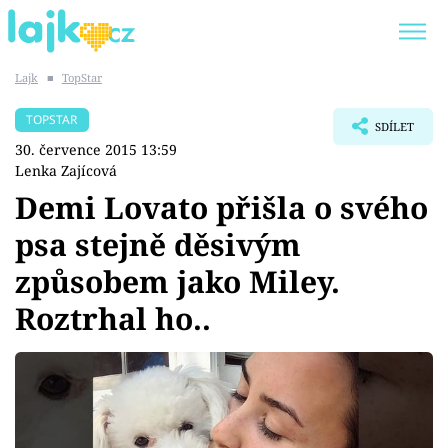
Lajk
■
TopStar
Trendy:
KARLOS VÉMOLA
ONLYFANS
TOPSTAR
SDÍLET
SHOPAHOLICADEL
CLASH OF THE STARS
30. července 2015 13:59
Lenka Zajícová
Demi Lovato přišla o svého
psa stejně děsivým
Témata
způsobem jako Miley.
Showbyznys
Roztrhal ho..
Youtubeři
Virály