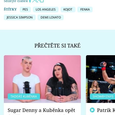
Sdílejte článek
ŠTÍTKY
PES
LOS ANGELES
KOJOT
FENKA
JESSICA SIMPSON
DEMI LOVATO
PŘEČTĚTE SI TAKÉ
TADEÁŠ KUBĚNKA
SHOWBYZNYS
Sugar Denny a Kuběnka opět
Patrik Kincl se zastal