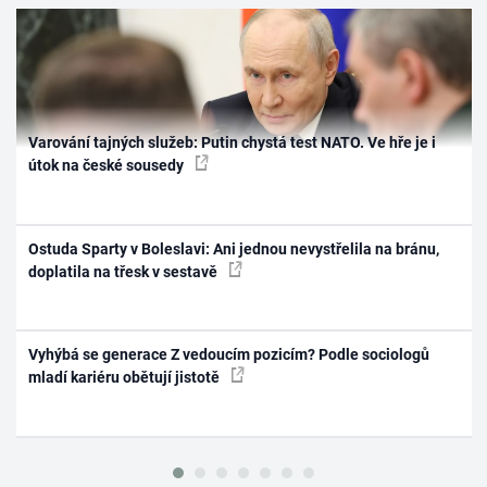
Varování tajných služeb: Putin chystá test NATO. Ve hře je i
útok na české sousedy
Ostuda Sparty v Boleslavi: Ani jednou nevystřelila na bránu,
doplatila na třesk v sestavě
Vyhýbá se generace Z vedoucím pozicím? Podle sociologů
mladí kariéru obětují jistotě