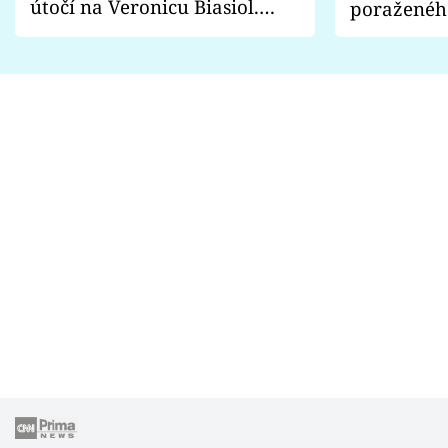
útočí na Veronicu Biasiol.
poraženéh
Proč je podle nich falešná a
fanoušci n
lže o své nevěře?