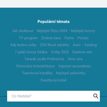
Populární témata
Jak zhubnout
Nejlepší filmy 2024
Nejlepší horory
TV program
Změna času
Partie
Počasí
Kdy budou volby
ZOO Nové začátky
Auto – katalog
7 pádů Honzy Dědka
Volby 2025
Svařené víno
Tatarák podle Pohlreicha
Aloe vera
Pěstování lichořeřišnice
Výpočet ascendentu
Tvarohové knedlíky
Nejlepší palačinky
Švestkový koláč