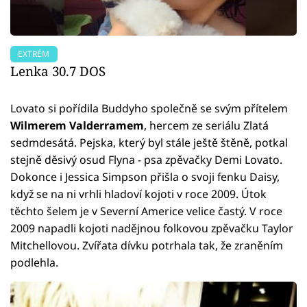
EXTRÉM
Lenka 30.7 DOS
Lovato si pořídila Buddyho společně se svým přítelem
Wilmerem Valderramem
, hercem ze seriálu Zlatá
sedmdesátá. Pejska, který byl stále ještě štěně, potkal
stejně děsivý osud Flyna - psa zpěvačky Demi Lovato.
Dokonce i Jessica Simpson přišla o svoji fenku Daisy,
když se na ni vrhli hladoví kojoti v roce 2009. Útok
těchto šelem je v Severní Americe velice častý. V roce
2009 napadli kojoti nadějnou folkovou zpěvačku Taylor
Mitchellovou. Zvířata dívku potrhala tak, že zraněním
podlehla.