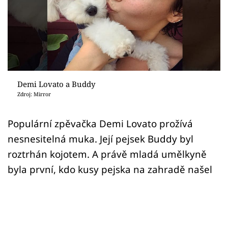
Sex a vztahy
Videa
Sledujte prima+
Přihlášení
Demi Lovato a Buddy
Zdroj: Mirror
Sledujte nás
Populární zpěvačka Demi Lovato prožívá
nesnesitelná muka. Její pejsek Buddy byl
roztrhán kojotem. A právě mladá umělkyně
byla první, kdo kusy pejska na zahradě našel