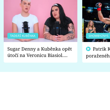
TADEÁŠ KUBĚNKA
SHOWBYZNYS
Sugar Denny a Kuběnka opět
Patrik Kincl se zastal
útočí na Veronicu Biasiol.
poraženéh
Proč je podle nich falešná a
fanoušci n
lže o své nevěře?