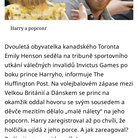
Sex a vztahy
Videa
Harry a popconr
Sledujte prima+
Dvouletá obyvatelka kanadského Toronta
Přihlášení
Emily Henson seděla na tribuně sportovního
utkání válečných invalidů Invictus Games po
boku prince Harryho, informuje The
Sledujte nás
Huffington Post. Na volejbalovém zápase mezi
Velkou Británií a Dánskem se princ na
okamžik oddal hovoru se svým sousedem a
děvče mezitím dělalo „malé nálety“ na jeho
popcorn. Harry zaregistroval až po chvíli, že
holčička ujídá z jeho porce. A jak zareagoval?