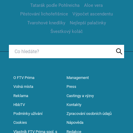
Tatarák podle Pohlreicha
Aloe vera
Pěstování lichořeřišnice
Výpočet ascendentu
Tvarohové knedlíky
Nejlepší palačinky
Švestkový koláč
O FTV Prima
Management
Volná místa
Press
Reklama
Castingy a výzvy
HbbTV
Kontakty
Podmínky užívání
Zpracování osobních údajů
Cookies
Nápověda
Vlastník FTV Prima spol. s
Redakce