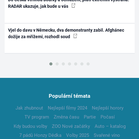
RADAR ukazuje, jak bude u vás
Vjel do davu v Německu, dva demonstranty zabil. Afghánec
dožije za mřížemi, rozhodl soud
Populární témata
Jak zhubnout
Nejlepší filmy 2024
Nejlepší horory
TV program
Změna času
Partie
Počasí
Kdy budou volby
ZOO Nové začátky
Auto – katalog
7 pádů Honzy Dědka
Volby 2025
Svařené víno