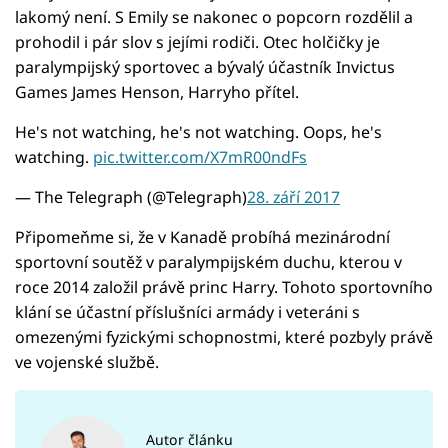
lakomý není. S Emily se nakonec o popcorn rozdělil a
prohodil i pár slov s jejími rodiči. Otec holčičky je
paralympijský sportovec a bývalý účastník Invictus
Games James Henson, Harryho přítel.
He's not watching, he's not watching. Oops, he's
watching.
pic.twitter.com/X7mR00ndFs
— The Telegraph (@Telegraph)
28. září 2017
Připomeňme si, že v Kanadě probíhá mezinárodní
sportovní soutěž v paralympijském duchu, kterou v
roce 2014 založil právě princ Harry. Tohoto sportovního
klání se účastní příslušníci armády i veteráni s
omezenými fyzickými schopnostmi, které pozbyly právě
ve vojenské službě.
Autor článku