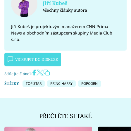
Jiří Kubeš
Všechny články autora
Jiří Kubeš je projektovým manažerem CNN Prima
News a obchodním zástupcem skupiny Media Club
s.r.o.
VSTOUPIT DO DISKUZE
Sdílejte článek
ŠTÍTKY
TOP STAR
PRINC HARRY
POPCORN
PŘEČTĚTE SI TAKÉ