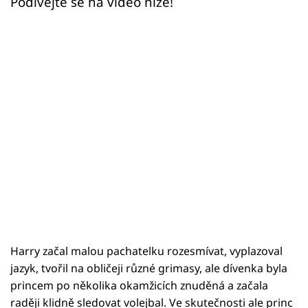
Podívejte se na video níže!
Harry začal malou pachatelku rozesmívat, vyplazoval
jazyk, tvořil na obličeji různé grimasy, ale dívenka byla
princem po několika okamžicích znuděná a začala
raději klidně sledovat volejbal. Ve skutečnosti ale princ