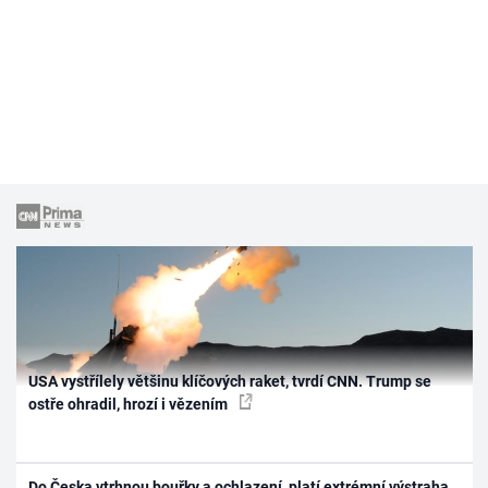
USA vystřílely většinu klíčových raket, tvrdí CNN. Trump se
ostře ohradil, hrozí i vězením
Do Česka vtrhnou bouřky a ochlazení, platí extrémní výstraha.