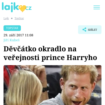
Lajk
■
TopStar
Trendy:
KARLOS VÉMOLA
ONLYFANS
TOPSTAR
SDÍLET
SHOPAHOLICADEL
CLASH OF THE STARS
29. září 2017 11:08
Jiří Kubeš
Děvčátko okradlo na
veřejnosti prince Harryho
Témata
Showbyznys
Youtubeři
Virály