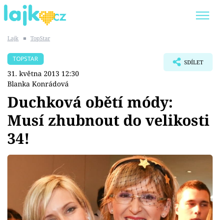
Lajk
■
TopStar
Trendy:
KARLOS VÉMOLA
ONLYFANS
TOPSTAR
SDÍLET
SHOPAHOLICADEL
CLASH OF THE STARS
31. května 2013 12:30
Blanka Konrádová
Duchková obětí módy:
Musí zhubnout do velikosti
Témata
34!
Showbyznys
Youtubeři
Virály