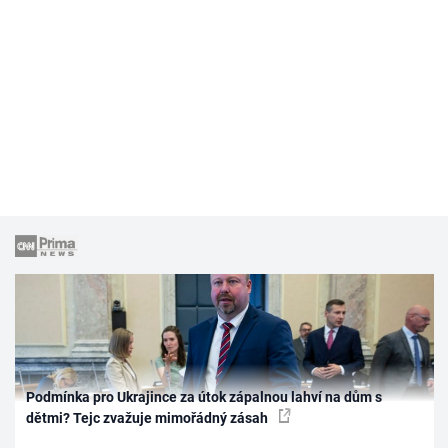
Podmínka pro Ukrajince za útok zápalnou lahví na dům s
dětmi? Tejc zvažuje mimořádný zásah