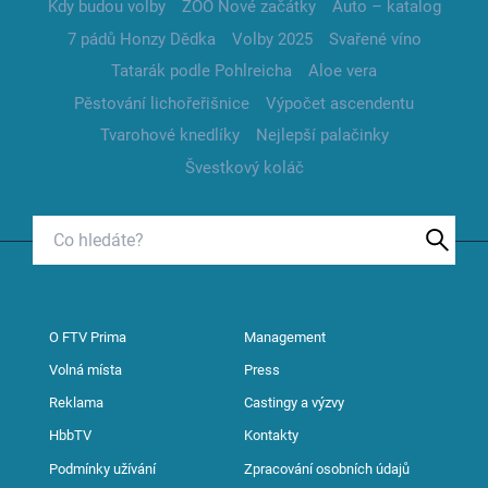
Kdy budou volby
ZOO Nové začátky
Auto – katalog
7 pádů Honzy Dědka
Volby 2025
Svařené víno
Tatarák podle Pohlreicha
Aloe vera
Pěstování lichořeřišnice
Výpočet ascendentu
Tvarohové knedlíky
Nejlepší palačinky
Švestkový koláč
O FTV Prima
Management
Volná místa
Press
Reklama
Castingy a výzvy
HbbTV
Kontakty
Podmínky užívání
Zpracování osobních údajů