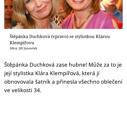
Sex a vztahy
Videa
Sledujte prima+
Štěpánka Duchková (vpravo) se stylistkou Klárou
Klempířovu
Přihlášení
Zdroj: Jiří Janoušek
Štěpánka Duchková zase hubne! Může za to je
Sledujte nás
její stylistka Klára Klempířová, která jí
obnovovala šatník a přinesla všechno oblečení
ve velikosti 34.