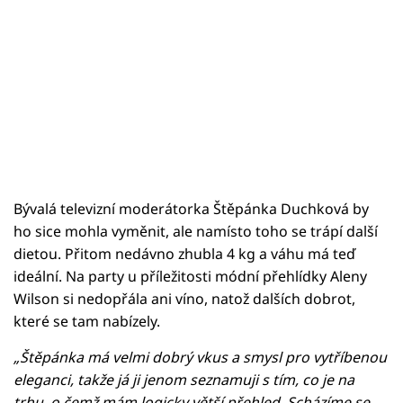
Bývalá televizní moderátorka Štěpánka Duchková by
ho sice mohla vyměnit, ale namísto toho se trápí další
dietou. Přitom nedávno zhubla 4 kg a váhu má teď
ideální. Na party u příležitosti módní přehlídky Aleny
Wilson si nedopřála ani víno, natož dalších dobrot,
které se tam nabízely.
„Štěpánka má velmi dobrý vkus a smysl pro vytříbenou
eleganci, takže já ji jenom seznamuji s tím, co je na
trhu, o čemž mám logicky větší přehled. Scházíme se