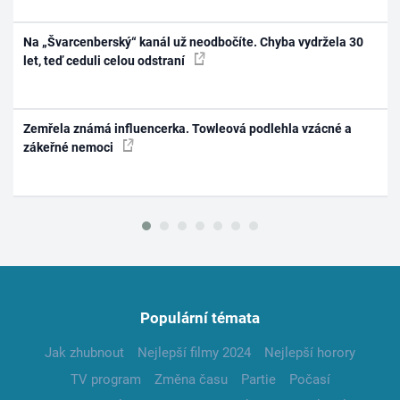
Na „Švarcenberský“ kanál už neodbočíte. Chyba vydržela 30
let, teď ceduli celou odstraní
Zemřela známá influencerka. Towleová podlehla vzácné a
zákeřné nemoci
Populární témata
Jak zhubnout
Nejlepší filmy 2024
Nejlepší horory
TV program
Změna času
Partie
Počasí