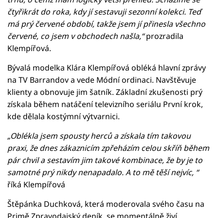
čtyřikrát do roka, kdy jí sestavuji sezonní kolekci. Teď
má prý červené období, takže jsem jí přinesla všechno
červené, co jsem v obchodech našla,“
prozradila
Klempířová.
Bývalá modelka Klára Klempířová obléká hlavní zprávy
na TV Barrandov a vede Módní ordinaci. Navštěvuje
klienty a obnovuje jim šatník. Základní zkušenosti prý
získala během natáčení televizního seriálu První krok,
kde dělala kostýmní výtvarnici.
„Oblékla jsem spousty herců a získala tím takovou
praxi, že dnes zákaznicím zpřeházím celou skříň během
pár chvil a sestavím jim takové kombinace, že by je to
samotné prý nikdy nenapadalo. A to mě těší nejvíc, “
říká Klempířová
Štěpánka Duchková, která moderovala svého času na
Primě Zpravodajský deník, se momentálně živí