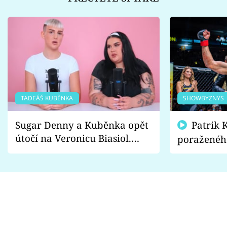
TADEÁŠ KUBĚNKA
SHOWBYZNYS
Sugar Denny a Kuběnka opět
Patrik Kincl se zastal
útočí na Veronicu Biasiol.
poraženéh
Proč je podle nich falešná a
fanoušci n
lže o své nevěře?