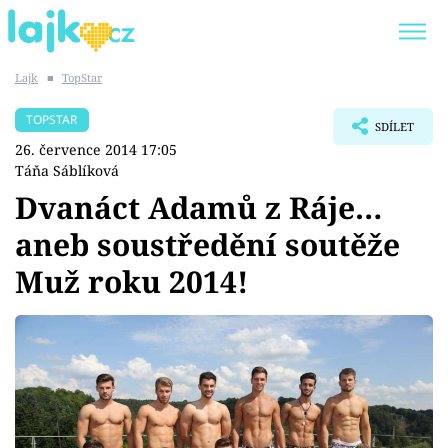
Lajk
■
TopStar
Trendy:
KARLOS VÉMOLA
ONLYFANS
TOPSTAR
SDÍLET
SHOPAHOLICADEL
CLASH OF THE STARS
26. července 2014 17:05
Táňa Sáblíková
Dvanáct Adamů z Ráje…
aneb soustředění soutěže
Témata
Muž roku 2014!
Showbyznys
Youtubeři
Virály