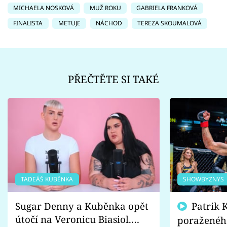
MICHAELA NOSKOVÁ
MUŽ ROKU
GABRIELA FRANKOVÁ
FINALISTA
METUJE
NÁCHOD
TEREZA SKOUMALOVÁ
PŘEČTĚTE SI TAKÉ
TADEÁŠ KUBĚNKA
SHOWBYZNYS
Sugar Denny a Kuběnka opět
Patrik Kincl se zastal
útočí na Veronicu Biasiol.
poraženéh