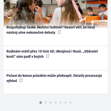
Rozpohybují české školství ředitelé? Resort věří, že nový
nástroj utne nekonečné debaty
Rodinám vrátil přes 10 tisíc těl, Ukrajinců i Rusů. „Sběratel
kostí“ sám padl v bojích
Počasí do konce prázdnin může překvapit. Detaily prozrazuje
výhled