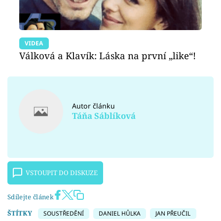
VIDEA
Válková a Klavík: Láska na první „like“!
Autor článku
Táňa Sáblíková
VSTOUPIT DO DISKUZE
Sdílejte článek
ŠTÍTKY
SOUSTŘEDĚNÍ
DANIEL HŮLKA
JAN PŘEUČIL