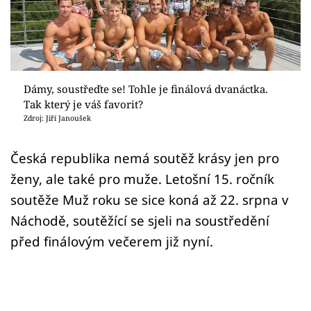
Sex a vztahy
Videa
Sledujte prima+
Dámy, soustřeďte se! Tohle je finálová dvanáctka.
Tak který je váš favorit?
Přihlášení
Zdroj: Jiří Janoušek
Česká republika nemá soutěž krásy jen pro
Sledujte nás
ženy, ale také pro muže. Letošní 15. ročník
soutěže Muž roku se sice koná až 22. srpna v
Náchodě, soutěžící se sjeli na soustředění
před finálovým večerem již nyní.