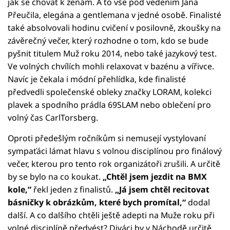
jak se chovat k ženám. A to vše pod vedením Jana
Přeučila, elegána a gentlemana v jedné osobě. Finalisté
také absolvovali hodinu cvičení v posilovně, zkoušky na
závěrečný večer, který rozhodne o tom, kdo se bude
pyšnit titulem Muž roku 2014, nebo také jazykový test.
Ve volných chvílích mohli relaxovat v bazénu a vířivce.
Navíc je čekala i módní přehlídka, kde finalisté
předvedli společenské obleky značky LORAM, kolekci
plavek a spodního prádla 69SLAM nebo oblečení pro
volný čas CarlTorsberg.
Oproti předešlým ročníkům si nemusejí vystylovaní
sympaťáci lámat hlavu s volnou disciplínou pro finálový
večer, kterou pro tento rok organizátoři zrušili. A určitě
by se bylo na co koukat.
„Chtěl jsem jezdit na BMX
kole,“
řekl jeden z finalistů.
„Já jsem chtěl recitovat
básničky k obrázkům, které bych promítal,“
dodal
další. A co dalšího chtěli ještě adepti na Muže roku při
volné disciplíně předvést? Diváci by v Náchodě určitě