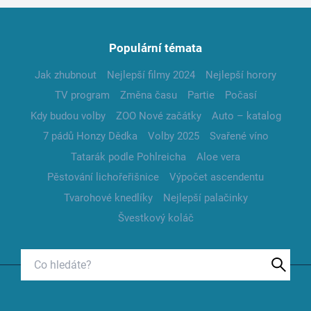
Populární témata
Jak zhubnout
Nejlepší filmy 2024
Nejlepší horory
TV program
Změna času
Partie
Počasí
Kdy budou volby
ZOO Nové začátky
Auto – katalog
7 pádů Honzy Dědka
Volby 2025
Svařené víno
Tatarák podle Pohlreicha
Aloe vera
Pěstování lichořeřišnice
Výpočet ascendentu
Tvarohové knedlíky
Nejlepší palačinky
Švestkový koláč