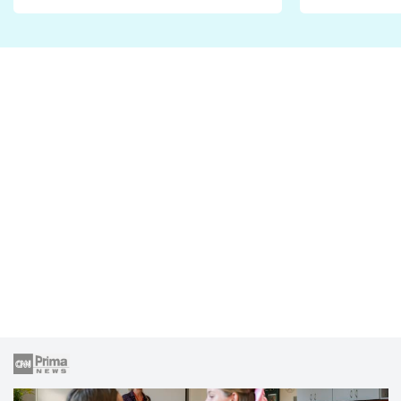
Proč je podle nich falešná a
fanoušci n
lže o své nevěře?