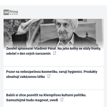
Zemřel spisovatel Vladimír Páral. Na jeho knihy se stály fronty,
odešel v den svých narozenin
Pozor na nebezpečnou kosmetiku, varují hygienici. Produkty
obsahují zakázanou látku
Babiš si chce posvítit na Klempířovu kulturní politiku.
Samozřejmě budu reagovat, uvedl