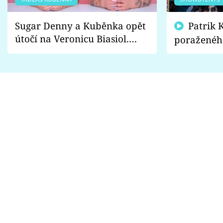
Sugar Denny a Kuběnka opět
Patrik Kincl se zastal
útočí na Veronicu Biasiol.
poraženéh
Proč je podle nich falešná a
fanoušci n
lže o své nevěře?