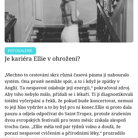
FOTOGALERIE
Je kariéra Ellie v ohrožení?
„Všechno to cestování skrz různá časová pásma jí nabouralo
systém. Ona prostě nemůže spát, a to i když je zpátky v
Anglii. Ta nespavost oslabuje její energii,“ pokračoval zdroj.
Aby toho nebylo málo, přidali se i lékaři. Ti jí diagnostikovali
totální vyčerpání a řekli, že pokud bude koncertovat, nemusí
to její hlas vydržet a to by byl pro ni konec.Ellie si proto dala
pauzu a odjela odpočívat do Saint-Tropez, protože zrušením
dvou evropských festivalů pro tento měsíc získala alespoň
trochu času. „Ellie měla teď pár týdnů volno a doufá, že
porazí nespavost cvičením a přírodními léky,“ prozradilo