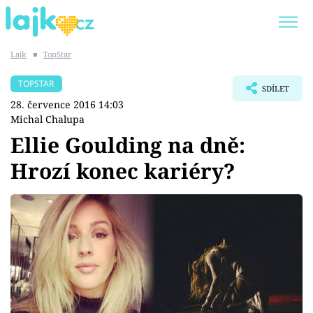
Lajk
■
TopStar
Trendy:
KARLOS VÉMOLA
ONLYFANS
TOPSTAR
SDÍLET
SHOPAHOLICADEL
CLASH OF THE STARS
28. července 2016 14:03
Michal Chalupa
Ellie Goulding na dně:
Hrozí konec kariéry?
Témata
Showbyznys
Youtubeři
Virály