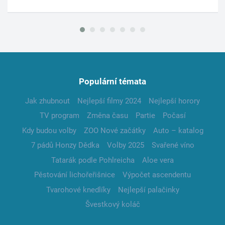
Populární témata
Jak zhubnout
Nejlepší filmy 2024
Nejlepší horory
TV program
Změna času
Partie
Počasí
Kdy budou volby
ZOO Nové začátky
Auto – katalog
7 pádů Honzy Dědka
Volby 2025
Svařené víno
Tatarák podle Pohlreicha
Aloe vera
Pěstování lichořeřišnice
Výpočet ascendentu
Tvarohové knedlíky
Nejlepší palačinky
Švestkový koláč