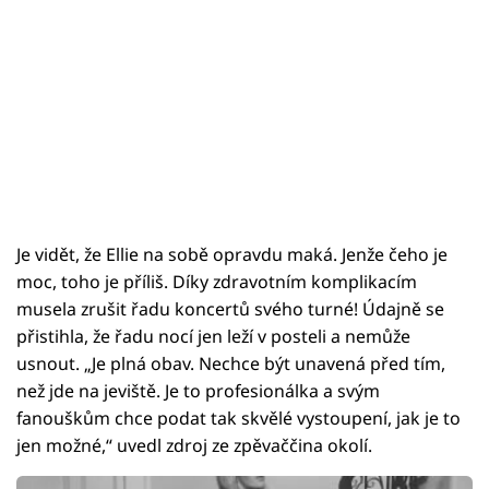
Je vidět, že Ellie na sobě opravdu maká. Jenže čeho je
moc, toho je příliš. Díky zdravotním komplikacím
musela zrušit řadu koncertů svého turné! Údajně se
přistihla, že řadu nocí jen leží v posteli a nemůže
usnout. „Je plná obav. Nechce být unavená před tím,
než jde na jeviště. Je to profesionálka a svým
fanouškům chce podat tak skvělé vystoupení, jak je to
jen možné,“ uvedl zdroj ze zpěvaččina okolí.