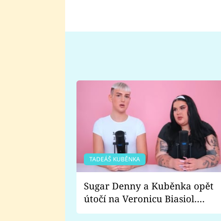
TADEÁŠ KUBĚNKA
Sugar Denny a Kuběnka opět
útočí na Veronicu Biasiol.
Proč je podle nich falešná a