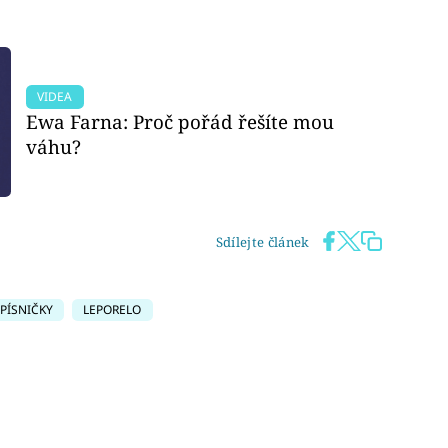
led to fetch
VIDEA
Ewa Farna: Proč pořád řešíte mou
váhu?
Sdílejte článek
PÍSNIČKY
LEPORELO