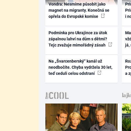
Vondra: Nesmíme působit jako
Pri
magnet na migranty. Konečná se
Pri
opřela do Evropské komise
i n
Podmínka pro Ukrajince za útok
Ma
zápalnou lahví na dům s dětmi?
vž
Tejc zvažuje mimořádný zásah
já,
Na „Švarcenberský“ kanál už
Ro
neodbočíte. Chyba vydržela 30 let,
Pr
teď ceduli celou odstraní
a 