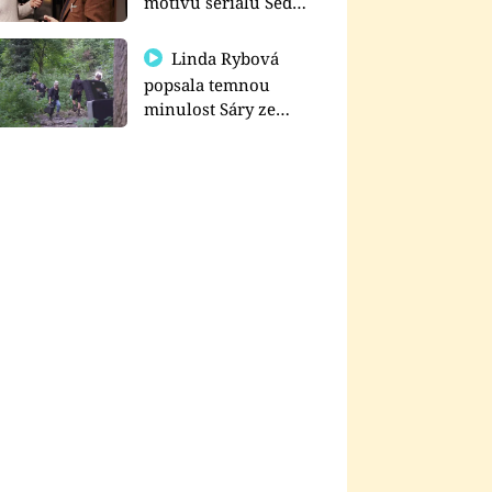
motivu seriálu Sedm
schodů k moci
Linda Rybová
popsala temnou
minulost Sáry ze
seriálu Zákony vlka