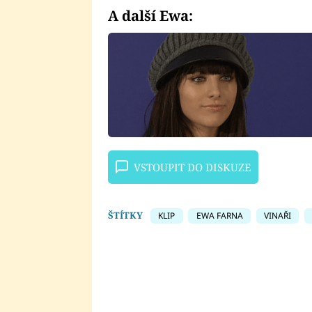
Fai
A další Ewa:
VSTOUPIT DO DISKUZE
ŠTÍTKY
KLIP
EWA FARNA
VINAŘI