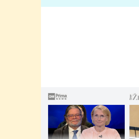
lže o své nevěře?