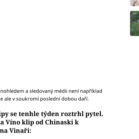
obnohledem a sledovaný médii není například
e ale v soukromí poslední dobou daří.
py se tenhle týden roztrhl pytel.
a Víno klip od Chinaski k
ma Vinaři: