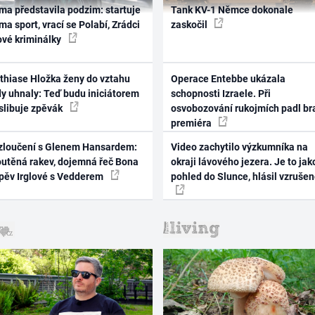
ma představila podzim: startuje
Tank KV-1 Němce dokonale
ma sport, vrací se Polabí, Zrádci
zaskočil
ové kriminálky
thiase Hložka ženy do vztahu
Operace Entebbe ukázala
dy uhnaly: Teď budu iniciátorem
schopnosti Izraele. Při
 slibuje zpěvák
osvobozování rukojmích padl br
premiéra
zloučení s Glenem Hansardem:
Video zachytilo výzkumníka na
outěná rakev, dojemná řeč Bona
okraji lávového jezera. Je to jak
zpěv Irglové s Vedderem
pohled do Slunce, hlásil vzruše