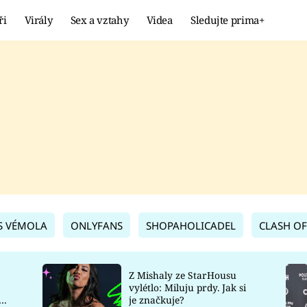
ři
Virály
Sex a vztahy
Videa
Sledujte prima+
Showbyznys
Extrém
VIRÁLY
KURIOZITY
VIDEA
KVÍZY
S VÉMOLA
ONLYFANS
SHOPAHOLICADEL
CLASH OF
Z Mishaly ze StarHousu
vylétlo: Miluju prdy. Jak si
co
je značkuje?