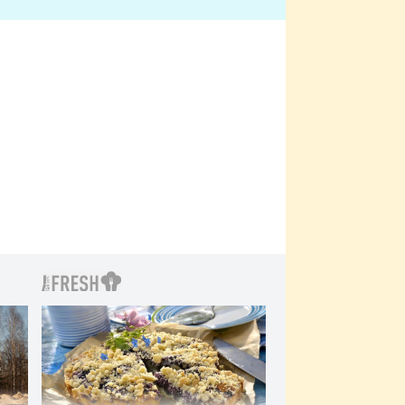
bylo drsnější než hanba
 Kinclem?
filmy?