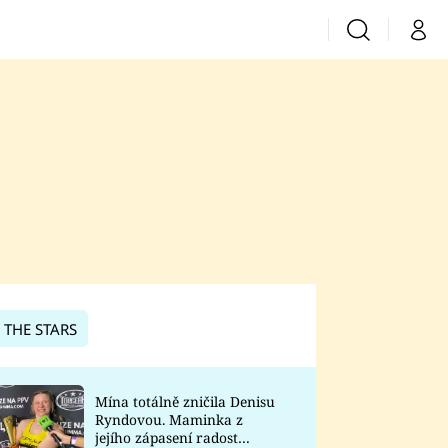
Vyhledávání
Můj 
Prima+
CNN Prima News
Prima Fresh
Prima Living
Prima Zoom
 THE STARS
Prima Lajk
Mína totálně zničila Denisu
Ryndovou. Maminka z
Sledujte nás
jejího zápasení radost