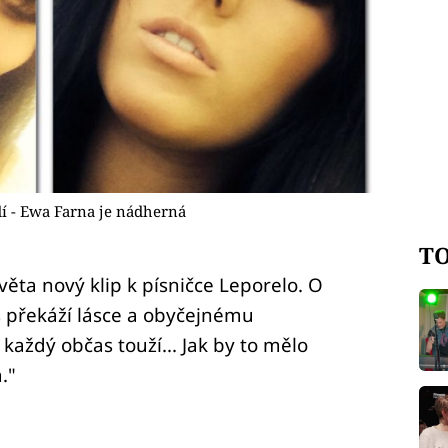
dí - Ewa Farna je nádherná
TO
ěta nový klip k písničce Leporelo. O
s překáží lásce a obyčejnému
aždý občas touží... Jak by to mělo
."