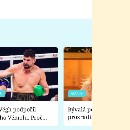
S
VIRÁLY
Bývalá pornoherečka
prozradila, co ji šokova
ho Vémolu. Proč
natáčení Euforie. Vážně
ji zápasit s ním než