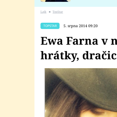
se v Plzni stalo
Lajk
■
TopStar
5. srpna 2014 09:20
TOPSTAR
Ewa Farna v 
hrátky, dračic