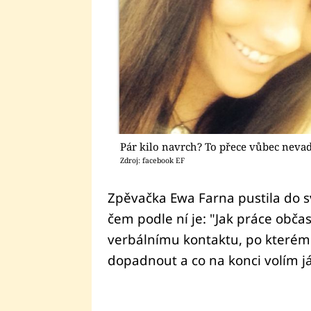
Pár kilo navrch? To přece vůbec neva
Zdroj: facebook EF
Zpěvačka Ewa Farna pustila do sv
čem podle ní je: "Jak práce obča
verbálnímu kontaktu, po kterém k
dopadnout a co na konci volím já