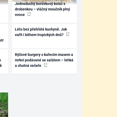
Jednoduchý borůvkový koláč s
drobenkou – vláčný moučník plný
ovoce
Léto bez přehřáté kuchyně. Jak
vařit i během tropických dnů?
atr
Rýžové burgery s kuřecím masem a
o
mrkví podávané se salátem – lehká
ně
a chutná večeře