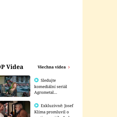
P Videa
Všechna videa
Sledujte
komediální seriál
Agrometal
exkluzivně na
prima+
Exkluzivně: Josef
Klíma promluvil o