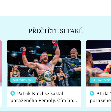
PŘEČTĚTE SI TAKÉ
SHOWBYZNYS
SHOWBYZNY
Patrik Kincl se zastal
Attila Végh podpořil
poraženého Vémoly. Čím ho
poražené
fanoušci naštvali?
chce radě