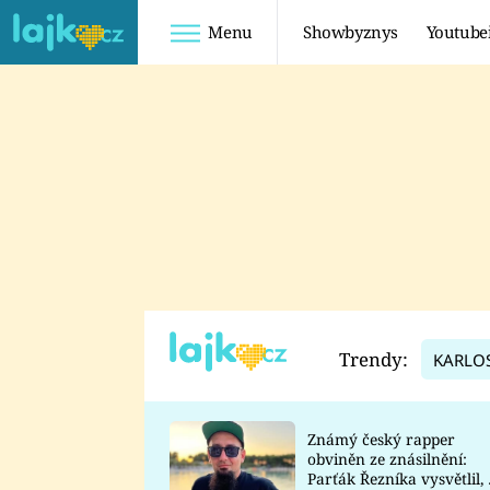
Menu
Showbyznys
Youtube
Youtuberky
Youtubeři
SHOPAHOLICADEL
FATTYPILLOW
ANNA ŠULC
FREESCOOT
SUGAR DENNY
ADAM KAJUMI
LADUŠKA
TADEÁŠ KUBĚNKA
DOMINIKA
DATEL
Trendy:
KARLO
MYSLIVCOVÁ
Známý český rapper
obviněn ze znásilnění:
Parťák Řezníka vysvětlil, 