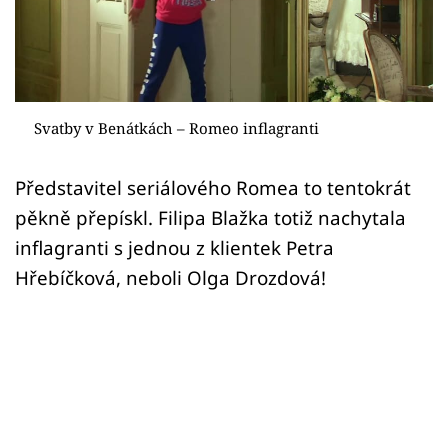
Sex a vztahy
Videa
Sledujte prima+
Svatby v Benátkách – Romeo inflagranti
Přihlášení
Představitel seriálového Romea to tentokrát
pěkně přepískl. Filipa Blažka totiž nachytala
Sledujte nás
inflagranti s jednou z klientek Petra
Hřebíčková, neboli Olga Drozdová!