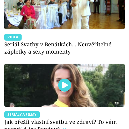
VIDEA
Seriál Svatby v Benátkách... Neuvěřitelné
zápletky a sexy momenty
SERIÁLY A FILMY
Jak přežít vlastní svatbu ve zdraví? To vám
poradí Alice Bendová