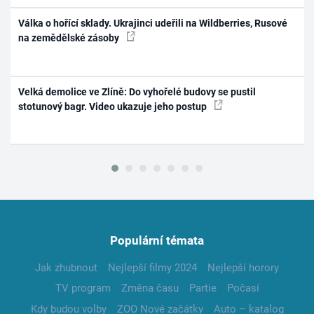
Válka o hořící sklady. Ukrajinci udeřili na Wildberries, Rusové
na zemědělské zásoby
Velká demolice ve Zlíně: Do vyhořelé budovy se pustil
stotunový bagr. Video ukazuje jeho postup
Populární témata
Jak zhubnout
Nejlepší filmy 2024
Nejlepší horory
TV program
Změna času
Partie
Počasí
Kdy budou volby
ZOO Nové začátky
Auto – katalog