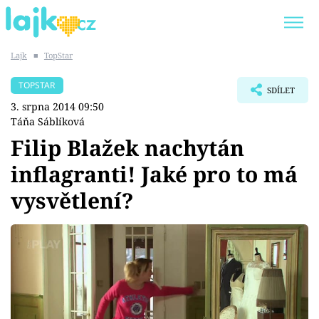
Lajk
■
TopStar
Trendy:
KARLOS VÉMOLA
ONLYFANS
TOPSTAR
SDÍLET
SHOPAHOLICADEL
CLASH OF THE STARS
3. srpna 2014 09:50
Táňa Sáblíková
Filip Blažek nachytán
inflagranti! Jaké pro to má
Témata
vysvětlení?
Showbyznys
Youtubeři
Virály