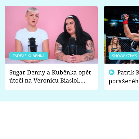
TADEÁŠ KUBĚNKA
SHOWBYZNYS
Sugar Denny a Kuběnka opět
Patrik Kincl se zastal
útočí na Veronicu Biasiol.
poraženéh
Proč je podle nich falešná a
fanoušci n
lže o své nevěře?