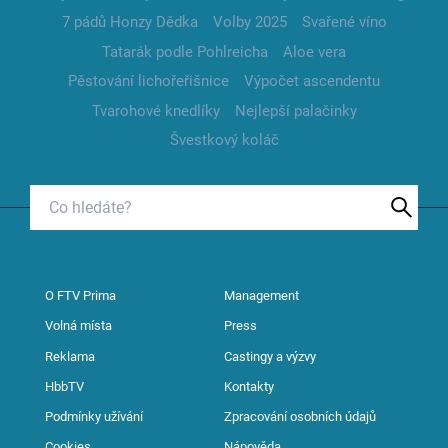
7 pádů Honzy Dědka
Volby 2025
Svařené víno
Tatarák podle Pohlreicha
Aloe vera
Pěstování lichořeřišnice
Výpočet ascendentu
Tvarohové knedlíky
Nejlepší palačinky
Švestkový koláč
O FTV Prima
Management
Volná místa
Press
Reklama
Castingy a výzvy
HbbTV
Kontakty
Podmínky užívání
Zpracování osobních údajů
Cookies
Nápověda