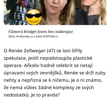
Sex a vztahy
Videa
Sledujte prima+
Filmová Bridget Jones bez makeupu!
Zdroj: Profimedia.cz a koláž iTOPSTAR.cz
Přihlášení
O Renée Zellweger (47) se loni šířily
spekulace, jestli nepodstoupila plastické
Sledujte nás
operace. Ačkoliv hodně celebrit se netají
úpravami svých zevnějšků, Renée se drží zuby
nehty a nepřizná se k ničemu. Je o ni známo,
že nemá vůbec žádné komplexy ze svých
nedostatků. Je to pravda?