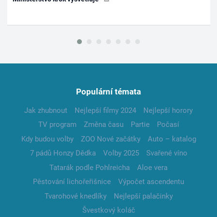
Populární témata
Jak zhubnout
Nejlepší filmy 2024
Nejlepší horory
TV program
Změna času
Partie
Počasí
Kdy budou volby
ZOO Nové začátky
Auto – katalog
7 pádů Honzy Dědka
Volby 2025
Svařené víno
Tatarák podle Pohlreicha
Aloe vera
Pěstování lichořeřišnice
Výpočet ascendentu
Tvarohové knedlíky
Nejlepší palačinky
Švestkový koláč