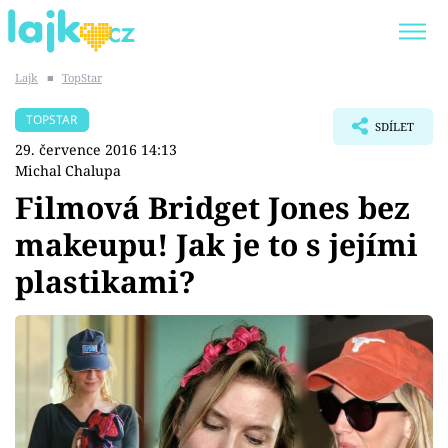
Lajk
■
TopStar
Trendy:
KARLOS VÉMOLA
ONLYFANS
TOPSTAR
SDÍLET
SHOPAHOLICADEL
CLASH OF THE STARS
29. července 2016 14:13
Michal Chalupa
Filmová Bridget Jones bez
makeupu! Jak je to s jejími
Témata
plastikami?
Showbyznys
Youtubeři
Virály