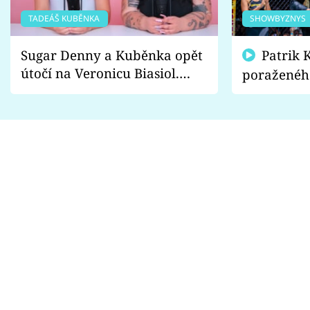
TADEÁŠ KUBĚNKA
SHOWBYZNYS
Sugar Denny a Kuběnka opět
Patrik Kincl se zastal
útočí na Veronicu Biasiol.
poraženéh
Proč je podle nich falešná a
fanoušci n
lže o své nevěře?