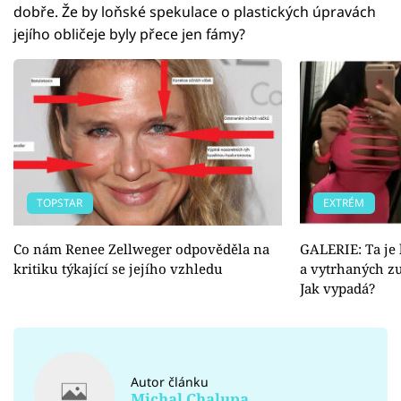
dobře. Že by loňské spekulace o plastických úpravách
jejího obličeje byly přece jen fámy?
TOPSTAR
EXTRÉM
Co nám Renee Zellweger odpověděla na
GALERIE: Ta je 
kritiku týkající se jejího vzhledu
a vytrhaných zu
Jak vypadá?
Autor článku
Michal Chalupa