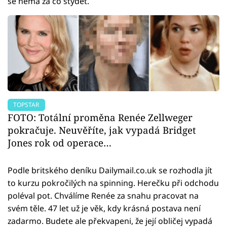
se nemá za co stydět.
TOPSTAR
FOTO: Totální proměna Renée Zellweger
pokračuje. Neuvěříte, jak vypadá Bridget
Jones rok od operace…
Podle britského deníku Dailymail.co.uk se rozhodla jít
to kurzu pokročilých na spinning. Herečku při odchodu
poléval pot. Chválíme Renée za snahu pracovat na
svém těle. 47 let už je věk, kdy krásná postava není
zadarmo. Budete ale překvapeni, že její obličej vypadá