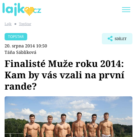
Lajk
■
TopStar
Trendy:
KARLOS VÉMOLA
ONLYFANS
TOPSTAR
SDÍLET
SHOPAHOLICADEL
CLASH OF THE STARS
20. srpna 2014 10:50
Táňa Sáblíková
Finalisté Muže roku 2014:
Kam by vás vzali na první
Témata
rande?
Showbyznys
Youtubeři
Virály