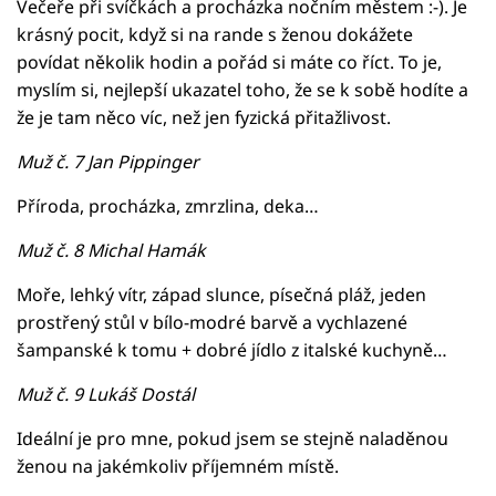
Večeře při svíčkách a procházka nočním městem :-). Je
krásný pocit, když si na rande s ženou dokážete
povídat několik hodin a pořád si máte co říct. To je,
myslím si, nejlepší ukazatel toho, že se k sobě hodíte a
že je tam něco víc, než jen fyzická přitažlivost.
Muž č. 7 Jan Pippinger
Příroda, procházka, zmrzlina, deka…
Muž č. 8 Michal Hamák
Moře, lehký vítr, západ slunce, písečná pláž, jeden
prostřený stůl v bílo-modré barvě a vychlazené
šampanské k tomu + dobré jídlo z italské kuchyně…
Muž č. 9 Lukáš Dostál
Ideální je pro mne, pokud jsem se stejně naladěnou
ženou na jakémkoliv příjemném místě.