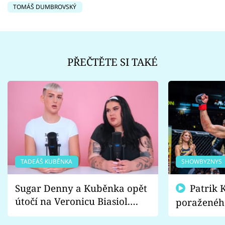
TOMÁŠ DUMBROVSKÝ
PŘEČTĚTE SI TAKÉ
TADEÁŠ KUBĚNKA
SHOWBYZNYS
Sugar Denny a Kuběnka opět
Patrik Kincl se zastal
útočí na Veronicu Biasiol.
poraženéh
Proč je podle nich falešná a
fanoušci n