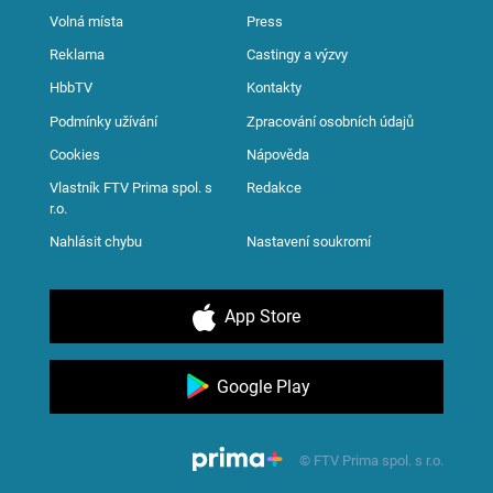
Volná místa
Press
Reklama
Castingy a výzvy
HbbTV
Kontakty
Podmínky užívání
Zpracování osobních údajů
Cookies
Nápověda
Vlastník FTV Prima spol. s
Redakce
r.o.
Nahlásit chybu
Nastavení soukromí
App Store
Google Play
© FTV Prima spol. s r.o.