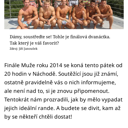
Sex a vztahy
Videa
Sledujte prima+
Dámy, soustřeďte se! Tohle je finálová dvanáctka.
Tak který je váš favorit?
Přihlášení
Zdroj: Jiří Janoušek
Finále Muže roku 2014 se koná tento pátek od
Sledujte nás
20 hodin v Náchodě. Soutěžící jsou již známí,
ostatně pravidelně vás o nich informujeme,
ale není nad to, si je znovu připomenout.
Tentokrát nám prozradili, jak by mělo vypadat
jejich ideální rande. A budete se divit, kam až
by se někteří chtěli dostat!