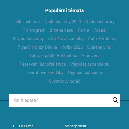
Populární témata
Jak zhubnout
Nejlepší filmy 2024
Nejlepší horory
TV program
Změna času
Partie
Počasí
Kdy budou volby
ZOO Nové začátky
Auto – katalog
7 pádů Honzy Dědka
Volby 2025
Svařené víno
Tatarák podle Pohlreicha
Aloe vera
Pěstování lichořeřišnice
Výpočet ascendentu
Tvarohové knedlíky
Nejlepší palačinky
Švestkový koláč
O FTV Prima
Management