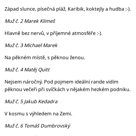
Západ slunce, písečná pláž, Karibik, koktejly a hudba :-).
Muž č. 2 Marek Klimeš
Hlavně bez nervů, v příjemné atmosféře :-).
Muž č. 3 Michael Marek
Na pěkném místě, s pěknou ženou.
Muž č. 4 Matěj Quitt
Nejsem náročný. Pod pojmem ideální rande vidím
pěknou večeři při svíčkách v nějakém hezkém podniku.
Muž č. 5 Jakub Kedadra
V kosmu s výhledem na Zemi.
Muž č. 6 Tomáš Dumbrovský