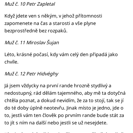
Muž č. 10 Petr Zapletal
Když jdete ven s někým, v jehož přítomnosti
zapomenete na čas a starosti a vše plyne
bezprostředně bez rozpaků.
Muž č. 11 Miroslav Šujan
Léto, krásné počasí, kdy vám celý den připadá jako
chvíle.
Muž č. 12 Petr Hidvéghy
Já jsem vždycky na první rande hrozně stydlivý a
nedostupný, rád dělám tajemného, aby mě ta dotyčná
chtěla poznat, a dokud nevidím, že za to stojí, tak se jí
do té doby úplně neotevřu. Jinak místo je jedno, jde o
to, jestli vám ten člověk po prvním rande bude stát za
to jít s ním na další nebo jestli se už nesejdete.