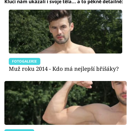
Kluci nám ukázali i svoje těla... a to pěkně detailně:
FOTOGALERIE
Muž roku 2014 - Kdo má nejlepší břišáky?