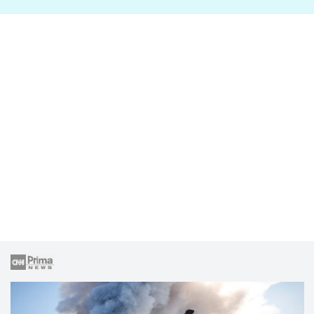
lže o své nevěře?