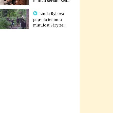
motivu seriálu Sedm
schodů k moci
Linda Rybová
popsala temnou
minulost Sáry ze
seriálu Zákony vlka