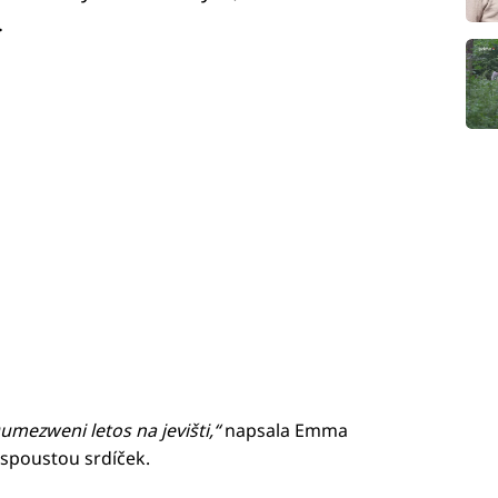
.
ezweni letos na jevišti,“
napsala Emma
 spoustou srdíček.