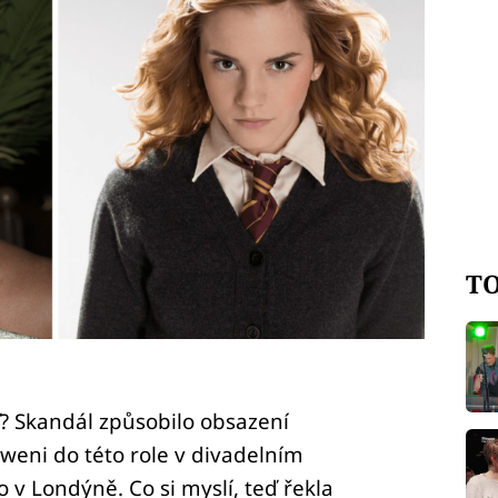
TO
 Skandál způsobilo obsazení
ni do této role v divadelním
v Londýně. Co si myslí, teď řekla