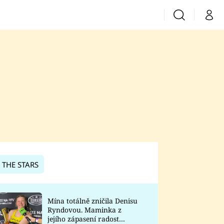
Vyhledávání
Můj 
Prima+
CNN Prima News
Prima Fresh
Prima Living
Prima Zoom
 THE STARS
Prima Lajk
Mína totálně zničila Denisu
Ryndovou. Maminka z
Sledujte nás
jejího zápasení radost