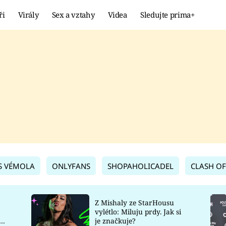
ři
Virály
Sex a vztahy
Videa
Sledujte prima+
Showbyznys
Extrém
VIRÁLY
KURIOZITY
VIDEA
KVÍZY
S VÉMOLA
ONLYFANS
SHOPAHOLICADEL
CLASH OF
Z Mishaly ze StarHousu
vylétlo: Miluju prdy. Jak si
co
je značkuje?