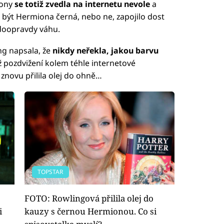
iony
se totiž zvedla na internetu nevole
a
a být Hermiona černá, nebo ne, zapojilo dost
 doopravdy váhu.
ng napsala, že
nikdy neřekla, jakou barvu
ž pozdvižení kolem téhle internetové
znovu přilila olej do ohně…
TOPSTAR
FOTO: Rowlingová přilila olej do
i
kauzy s černou Hermionou. Co si