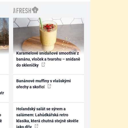
Karamelové snídaňové smoothie z
banánu, vloček a tvarohu – snídaně
do skleničky
Banánové muffiny s vlašskými
ořechy a skořicí
atr
Holandský salát se sýrem a
o
salámem: Lahůdkářská retro
ně
klasika, která chutná stejně skvěle
jako dřív