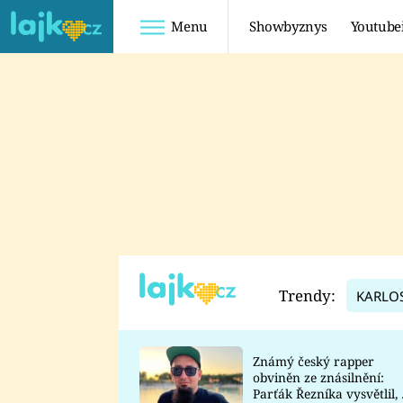
Menu
Showbyznys
Youtube
Youtuberky
Youtubeři
SHOPAHOLICADEL
FATTYPILLOW
ANNA ŠULC
FREESCOOT
SUGAR DENNY
ADAM KAJUMI
LADUŠKA
TADEÁŠ KUBĚNKA
DOMINIKA
DATEL
Trendy:
KARLO
MYSLIVCOVÁ
Známý český rapper
obviněn ze znásilnění:
Parťák Řezníka vysvětlil, 