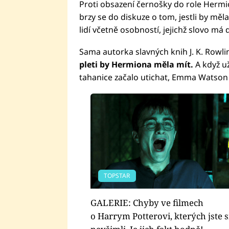
Proti obsazení černošky do role Herm
brzy se do diskuze o tom, jestli by měl
lidí včetně osobností, jejichž slovo má
Sama autorka slavných knih J. K. Rowli
pleti by Hermiona měla mít.
A když u
tahanice začalo utichat, Emma Watson 
TOPSTAR
GALERIE: Chyby ve filmech
o Harrym Potterovi, kterých jste s