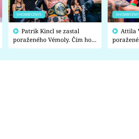
SHOWBYZNYS
SHOWBYZNY
Patrik Kincl se zastal
Attila Végh podpořil
poraženého Vémoly. Čím ho
poražené
fanoušci naštvali?
chce radě
s vítězem