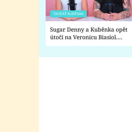
TADEÁŠ KUBĚNKA
Sugar Denny a Kuběnka opět
útočí na Veronicu Biasiol.
Proč je podle nich falešná a
lže o své nevěře?