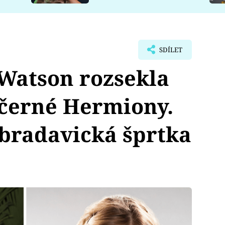
SDÍLET
atson rozsekla
 černé Hermiony.
í bradavická šprtka