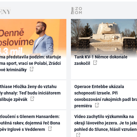
ma představila podzim: startuje
Tank KV-1 Němce dokonale
ma sport, vrací se Polabí, Zrádci
zaskočil
ové kriminálky
thiase Hložka ženy do vztahu
Operace Entebbe ukázala
dy uhnaly: Teď budu iniciátorem
schopnosti Izraele. Při
 slibuje zpěvák
osvobozování rukojmích padl br
premiéra
zloučení s Glenem Hansardem:
Video zachytilo výzkumníka na
outěná rakev, dojemná řeč Bona
okraji lávového jezera. Je to jak
zpěv Irglové s Vedderem
pohled do Slunce, hlásil vzruše