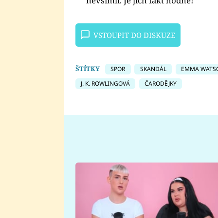
nevšimli. Je jich fakt hodně!
VSTOUPIT DO DISKUZE
ŠTÍTKY
SPOR
SKANDÁL
EMMA WATS
J. K. ROWLINGOVÁ
ČARODĚJKY