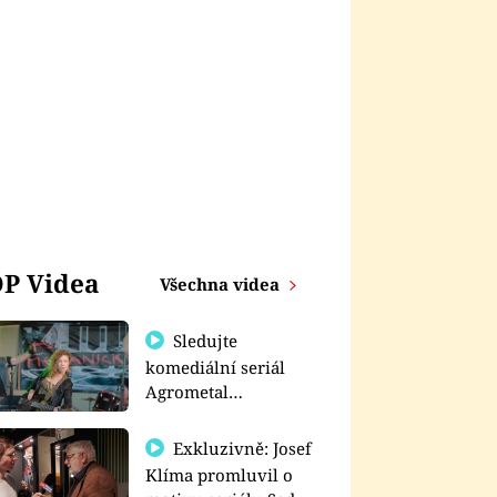
P Videa
Všechna videa
Sledujte
komediální seriál
Agrometal
exkluzivně na
prima+
Exkluzivně: Josef
Klíma promluvil o