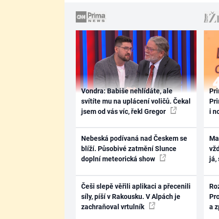
Vondra: Babiše nehlídáte, ale
Pri
svítíte mu na uplácení voličů. Čekal
Pri
jsem od vás víc, řekl Gregor
i n
Nebeská podívaná nad Českem se
Ma
blíží. Působivé zatmění Slunce
vž
doplní meteorická show
já,
Češi slepě věřili aplikaci a přecenili
Ro
síly, píší v Rakousku. V Alpách je
Pr
zachraňoval vrtulník
a 