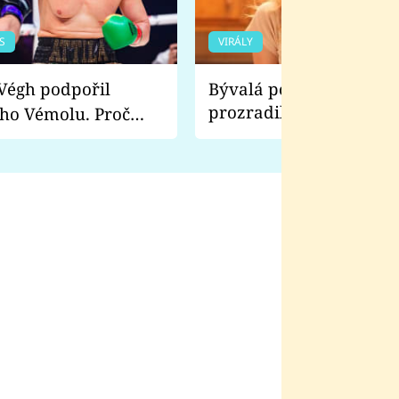
S
VIRÁLY
Bývalá pornoherečka
prozradila, co ji šokova
ho Vémolu. Proč
natáčení Euforie. Vážně
ji zápasit s ním než
bylo drsnější než hanba
 Kinclem?
filmy?