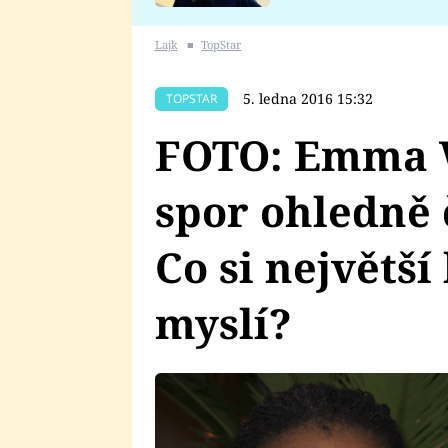
se v Plzni stalo
Lajk
■
TopStar
5. ledna 2016 15:32
TOPSTAR
FOTO: Emma W
spor ohledně
Co si největš
myslí?