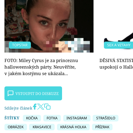
TOPSTAR
SEX A VZTAHY
FOTO: Miley Cyrus je za princeznu
DĚSIVÁ STATIST
halloweenských párty. Neuvěříte,
uspokojí o Hall
v jakém kostýmu se ukázala...
VSTOUPIT DO DISKUZE
Sdílejte článek
ŠTÍTKY
KOČKA
FOTKA
INSTAGRAM
STRAŠIDLO
OBRÁZEK
KRASAVICE
KRÁSNÁ HOLKA
PŘÍZRAK