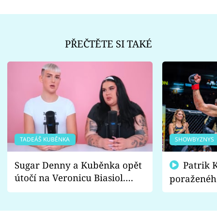
PŘEČTĚTE SI TAKÉ
TADEÁŠ KUBĚNKA
SHOWBYZNYS
Sugar Denny a Kuběnka opět
Patrik Kincl se zastal
útočí na Veronicu Biasiol.
poraženéh
Proč je podle nich falešná a
fanoušci n
lže o své nevěře?