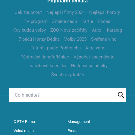
Populární témata
Jak zhubnout
Nejlepší filmy 2024
Nejlepší horory
TV program
Změna času
Partie
Počasí
Kdy budou volby
ZOO Nové začátky
Auto – katalog
7 pádů Honzy Dědka
Volby 2025
Svařené víno
Tatarák podle Pohlreicha
Aloe vera
Pěstování lichořeřišnice
Výpočet ascendentu
Tvarohové knedlíky
Nejlepší palačinky
Švestkový koláč
O FTV Prima
Management
Volná místa
Press