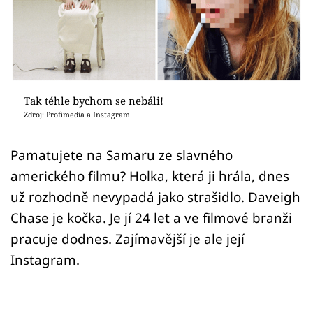
Sex a vztahy
Videa
Sledujte prima+
Tak téhle bychom se nebáli!
Přihlášení
Zdroj: Profimedia a Instagram
Pamatujete na Samaru ze slavného
Sledujte nás
amerického filmu? Holka, která ji hrála, dnes
už rozhodně nevypadá jako strašidlo. Daveigh
Chase je kočka. Je jí 24 let a ve filmové branži
pracuje dodnes. Zajímavější je ale její
Instagram.