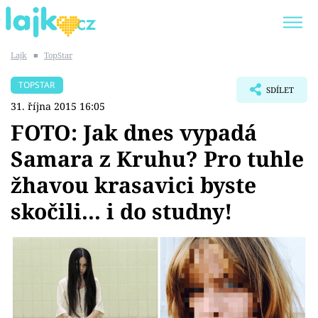
Lajk
■
TopStar
Trendy:
KARLOS VÉMOLA
ONLYFANS
TOPSTAR
SDÍLET
SHOPAHOLICADEL
CLASH OF THE STARS
31. října 2015 16:05
FOTO: Jak dnes vypadá
Samara z Kruhu? Pro tuhle
žhavou krasavici byste
Témata
skočili... i do studny!
Showbyznys
Youtubeři
Virály