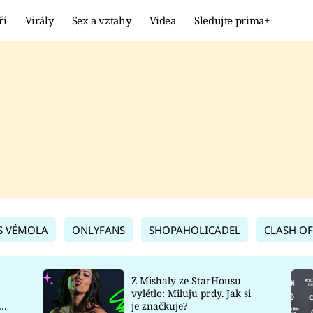
ři
Virály
Sex a vztahy
Videa
Sledujte prima+
Showbyznys
Extrém
VIRÁLY
KURIOZITY
VIDEA
KVÍZY
S VÉMOLA
ONLYFANS
SHOPAHOLICADEL
CLASH OF
Z Mishaly ze StarHousu
vylétlo: Miluju prdy. Jak si
co
je značkuje?