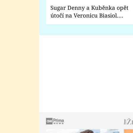
Sugar Denny a Kuběnka opět
útočí na Veronicu Biasiol.
Proč je podle nich falešná a
lže o své nevěře?