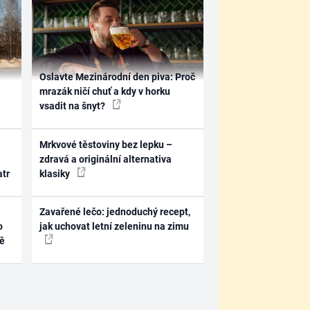
Oslavte Mezinárodní den piva: Proč
mrazák ničí chuť a kdy v horku
vsadit na šnyt?
Mrkvové těstoviny bez lepku –
zdravá a originální alternativa
atr
klasiky
Zavařené lečo: jednoduchý recept,
o
jak uchovat letní zeleninu na zimu
ně