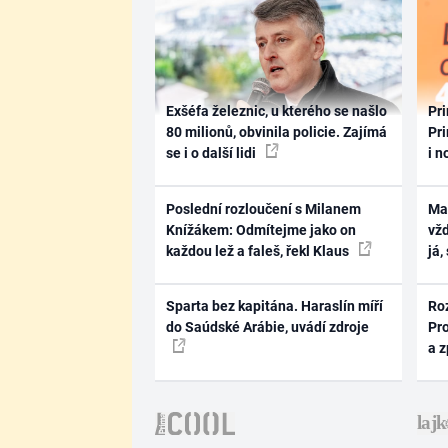
Exšéfa železnic, u kterého se našlo
Pri
80 milionů, obvinila policie. Zajímá
Pri
se i o další lidi
i n
Poslední rozloučení s Milanem
Ma
Knížákem: Odmítejme jako on
vž
každou lež a faleš, řekl Klaus
já,
Sparta bez kapitána. Haraslín míří
Ro
do Saúdské Arábie, uvádí zdroje
Pr
a 