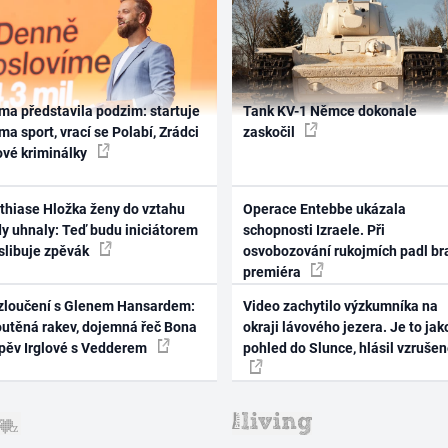
ma představila podzim: startuje
Tank KV-1 Němce dokonale
ma sport, vrací se Polabí, Zrádci
zaskočil
ové kriminálky
thiase Hložka ženy do vztahu
Operace Entebbe ukázala
dy uhnaly: Teď budu iniciátorem
schopnosti Izraele. Při
 slibuje zpěvák
osvobozování rukojmích padl br
premiéra
zloučení s Glenem Hansardem:
Video zachytilo výzkumníka na
outěná rakev, dojemná řeč Bona
okraji lávového jezera. Je to jak
zpěv Irglové s Vedderem
pohled do Slunce, hlásil vzruše