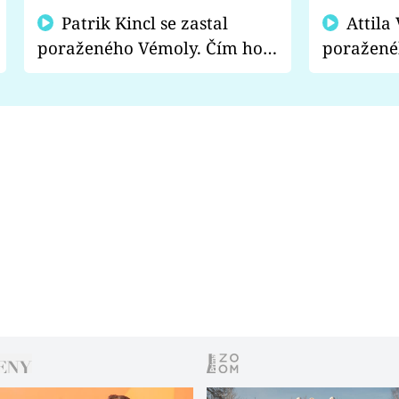
Patrik Kincl se zastal
Attila Végh podpořil
poraženého Vémoly. Čím ho
poražené
fanoušci naštvali?
chce radě
s vítězem