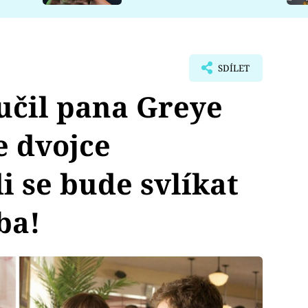
SDÍLET
učil pana Greye
e dvojce
i se bude svlíkat
ba!