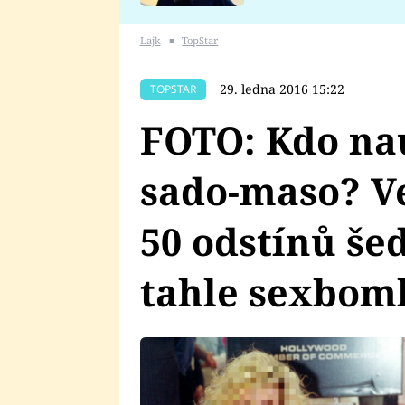
se v Plzni stalo
Lajk
■
TopStar
29. ledna 2016 15:22
TOPSTAR
FOTO: Kdo na
sado-maso? V
50 odstínů šed
tahle sexbom