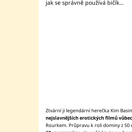
jak se správně používá bičík…
Ztvární ji legendární herečka Kim Basi
nejslavnějších erotických filmů vůbec
Rourkem. Průpravu k roli dominy z 50 