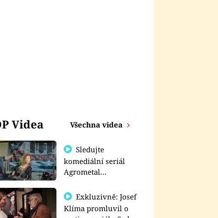
P Videa
Všechna videa
Sledujte
komediální seriál
Agrometal
exkluzivně na
prima+
Exkluzivně: Josef
Klíma promluvil o