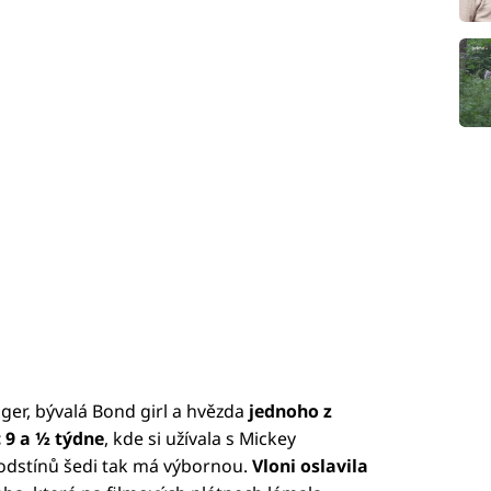
nger, bývalá Bond girl a hvězda
jednoho z
 9 a ½ týdne
, kde si užívala s Mickey
odstínů šedi tak má výbornou.
Vloni oslavila