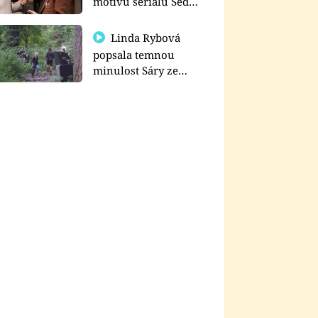
motivu seriálu Sedm
schodů k moci
Linda Rybová
popsala temnou
minulost Sáry ze
seriálu Zákony vlka