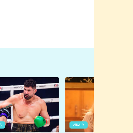
S
VIRÁLY