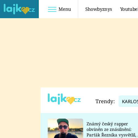
Menu
Showbyznys
Youtube
Youtuberky
Youtubeři
SHOPAHOLICADEL
FATTYPILLOW
ANNA ŠULC
FREESCOOT
SUGAR DENNY
ADAM KAJUMI
LADUŠKA
TADEÁŠ KUBĚNKA
DOMINIKA
DATEL
Trendy:
KARLO
MYSLIVCOVÁ
Známý český rapper
obviněn ze znásilnění:
Parťák Řezníka vysvětlil, 