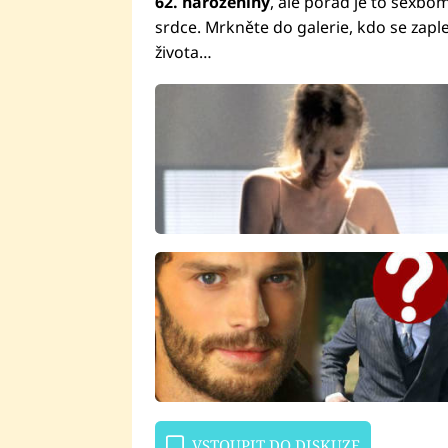
62. narozeniny
, ale pořád je to sexbo
srdce. Mrkněte do galerie, kdo se zap
života…
VSTOUPIT DO DISKUZE