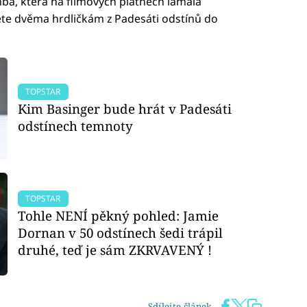
mba, která na filmových plátnech lámala
lete dvěma hrdličkám z Padesáti odstínů do
TOPSTAR
Kim Basinger bude hrát v Padesáti
odstínech temnoty
TOPSTAR
Tohle NENÍ pěkný pohled: Jamie
Dornan v 50 odstínech šedi trápil
druhé, teď je sám ZKRVAVENÝ !
Sdílejte článek