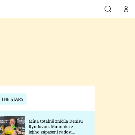
Vyhledávání
Můj 
Prima+
CNN Prima News
Prima Fresh
Prima Living
Prima Zoom
 THE STARS
Prima Lajk
Mína totálně zničila Denisu
Ryndovou. Maminka z
Sledujte nás
jejího zápasení radost