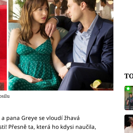
TO
osilu
 a pana Greye se vloudí žhavá
! Přesně ta, která ho kdysi naučila,