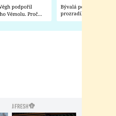
Bývalá pornoherečka
prozradila, co ji šokova
ho Vémolu. Proč
natáčení Euforie. Vážně
ji zápasit s ním než
bylo drsnější než hanba
 Kinclem?
filmy?