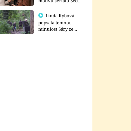
motivu seriálu Sedm
schodů k moci
Linda Rybová
popsala temnou
minulost Sáry ze
seriálu Zákony vlka