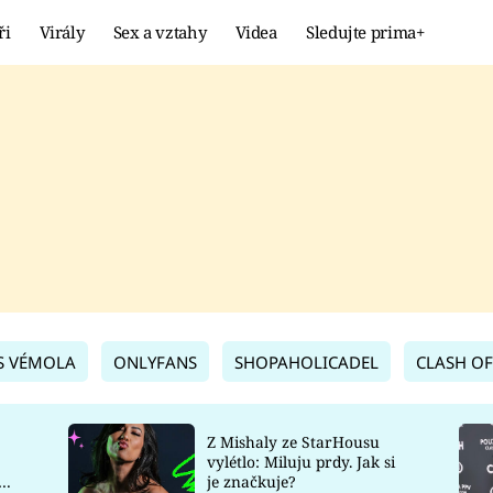
ři
Virály
Sex a vztahy
Videa
Sledujte prima+
Showbyznys
Extrém
VIRÁLY
KURIOZITY
VIDEA
KVÍZY
S VÉMOLA
ONLYFANS
SHOPAHOLICADEL
CLASH OF
Z Mishaly ze StarHousu
vylétlo: Miluju prdy. Jak si
co
je značkuje?