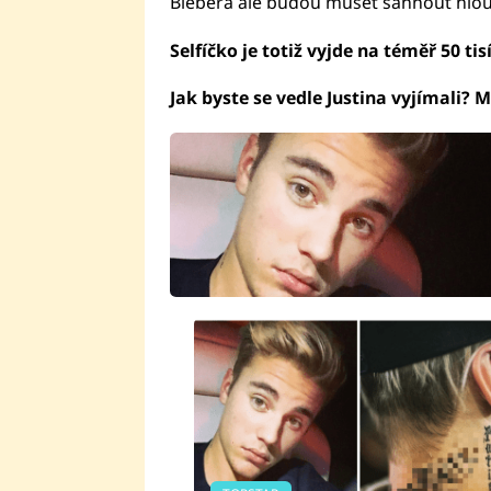
Biebera ale budou muset sáhnout hlou
Selfíčko je totiž vyjde na téměř 50 tis
Jak byste se vedle Justina vyjímali? M