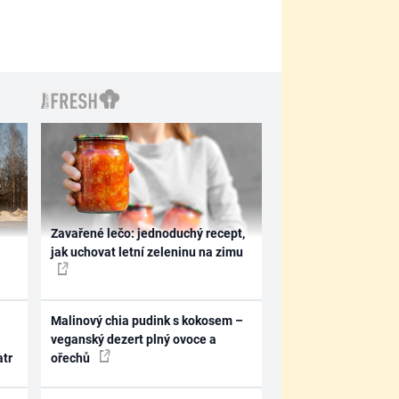
Zavařené lečo: jednoduchý recept,
jak uchovat letní zeleninu na zimu
Malinový chia pudink s kokosem –
veganský dezert plný ovoce a
atr
ořechů