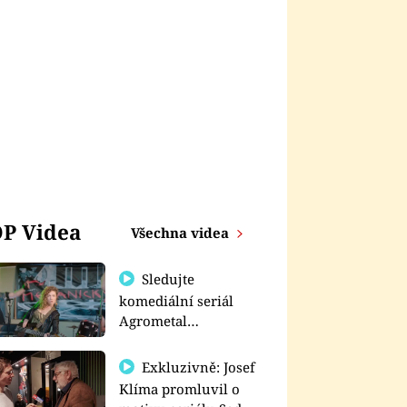
P Videa
Všechna videa
Sledujte
komediální seriál
Agrometal
exkluzivně na
prima+
Exkluzivně: Josef
Klíma promluvil o