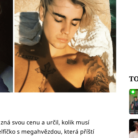
TO
zná svou cenu a určil, kolik musí
elfíčko s megahvězdou, která příští