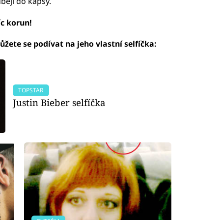
běji do kapsy.
íc korun!
ůžete se podívat na jeho vlastní selfíčka:
TOPSTAR
Justin Bieber selfíčka