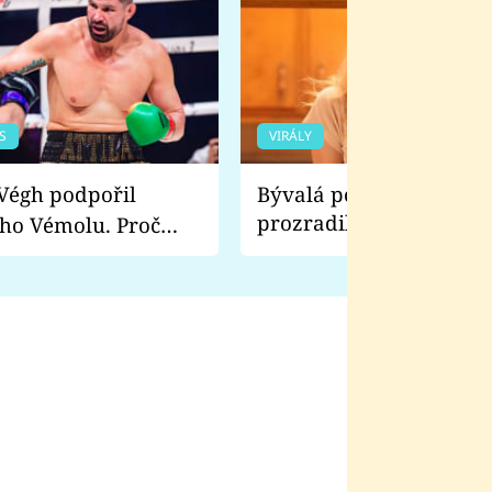
S
VIRÁLY
Bývalá pornoherečka
prozradila, co ji šokova
ho Vémolu. Proč
natáčení Euforie. Vážně
ji zápasit s ním než
bylo drsnější než hanba
 Kinclem?
filmy?