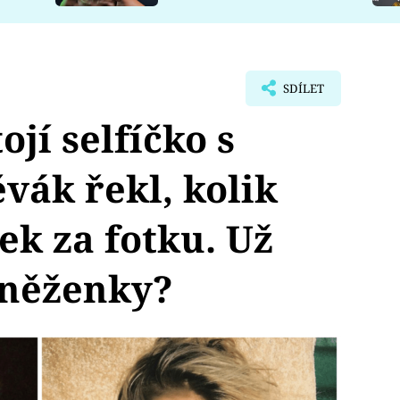
SDÍLET
ojí selfíčko s
vák řekl, kolik
ek za fotku. Už
eněženky?