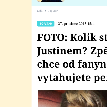
se v Plzni stalo
Lajk
■
TopStar
27. prosince 2015 15:11
TOPSTAR
FOTO: Kolik st
Justinem? Zpě
chce od fanyn
vytahujete p