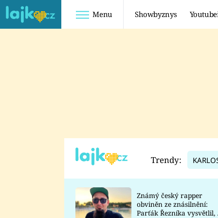
Menu
Showbyznys
Youtube
Youtuberky
Youtubeři
SHOPAHOLICADEL
FATTYPILLOW
ANNA ŠULC
FREESCOOT
SUGAR DENNY
ADAM KAJUMI
LADUŠKA
TADEÁŠ KUBĚNKA
DOMINIKA
DATEL
Trendy:
KARLO
MYSLIVCOVÁ
Známý český rapper
obviněn ze znásilnění:
Parťák Řezníka vysvětlil, 