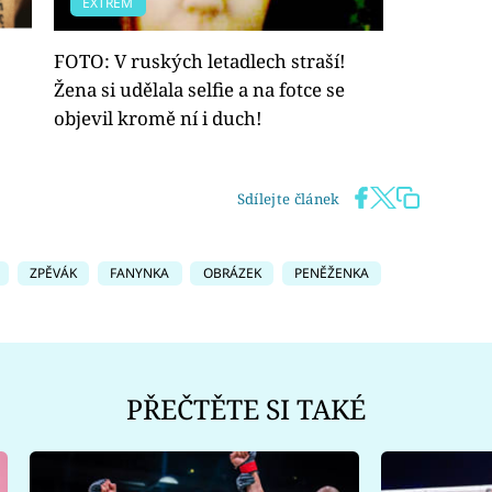
EXTRÉM
FOTO: V ruských letadlech straší!
Žena si udělala selfie a na fotce se
objevil kromě ní i duch!
Sdílejte článek
ZPĚVÁK
FANYNKA
OBRÁZEK
PENĚŽENKA
PŘEČTĚTE SI TAKÉ