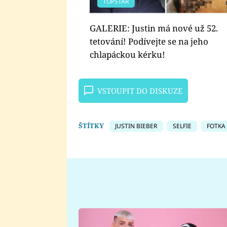
TOPSTAR
GALERIE: Justin má nové už 52.
tetování! Podívejte se na jeho
chlapáckou kérku!
VSTOUPIT DO DISKUZE
ŠTÍTKY
JUSTIN BIEBER
SELFIE
FOTKA