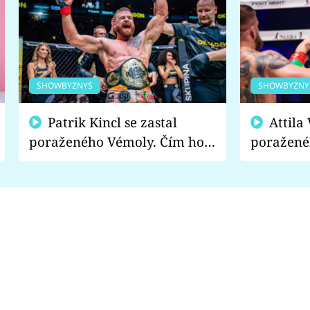
SHOWBYZNYS
SHOWBYZNY
Patrik Kincl se zastal
Attila Végh podpořil
poraženého Vémoly. Čím ho
poražené
fanoušci naštvali?
chce radě
s vítězem