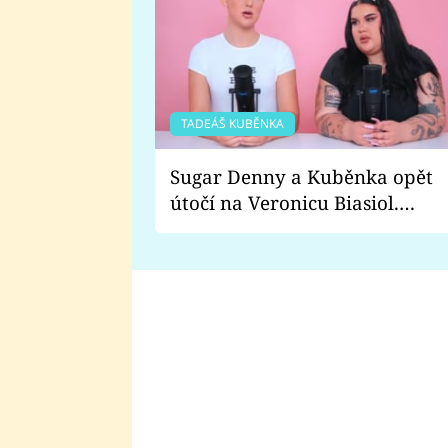
TADEÁŠ KUBĚNKA
Sugar Denny a Kuběnka opět
útočí na Veronicu Biasiol.
Proč je podle nich falešná a
lže o své nevěře?