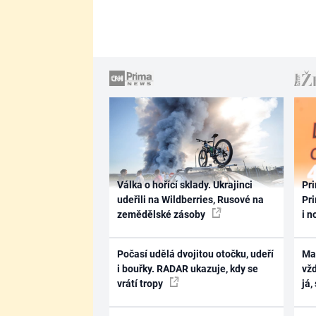
Válka o hořící sklady. Ukrajinci
Pri
udeřili na Wildberries, Rusové na
Pri
zemědělské zásoby
i n
Počasí udělá dvojitou otočku, udeří
Ma
i bouřky. RADAR ukazuje, kdy se
vž
vrátí tropy
já,