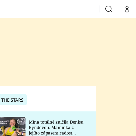
Vyhledávání
Můj 
Prima+
CNN Prima News
Prima Fresh
Prima Living
Prima Zoom
 THE STARS
Prima Lajk
Mína totálně zničila Denisu
Ryndovou. Maminka z
Sledujte nás
jejího zápasení radost