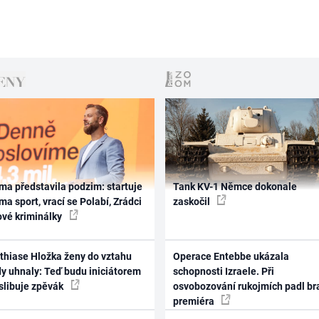
ma představila podzim: startuje
Tank KV-1 Němce dokonale
ma sport, vrací se Polabí, Zrádci
zaskočil
ové kriminálky
thiase Hložka ženy do vztahu
Operace Entebbe ukázala
dy uhnaly: Teď budu iniciátorem
schopnosti Izraele. Při
 slibuje zpěvák
osvobozování rukojmích padl br
premiéra