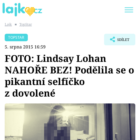
Lajk
■
TopStar
Trendy:
KARLOS VÉMOLA
ONLYFANS
TOPSTAR
SDÍLET
SHOPAHOLICADEL
CLASH OF THE STARS
5. srpna 2015 16:59
FOTO: Lindsay Lohan
NAHOŘE BEZ! Podělila se o
pikantní selfíčko
Témata
z dovolené
Showbyznys
Youtubeři
Virály