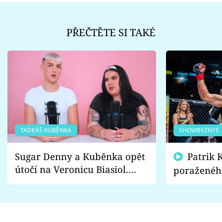
PŘEČTĚTE SI TAKÉ
TADEÁŠ KUBĚNKA
SHOWBYZNYS
Sugar Denny a Kuběnka opět
Patrik Kincl se zastal
útočí na Veronicu Biasiol.
poraženéh
Proč je podle nich falešná a
fanoušci n
lže o své nevěře?