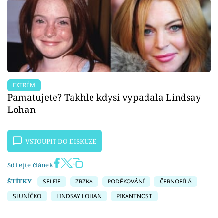
EXTRÉM
Pamatujete? Takhle kdysi vypadala Lindsay
Lohan
VSTOUPIT DO DISKUZE
Sdílejte článek
ŠTÍTKY
SELFIE
ZRZKA
PODĚKOVÁNÍ
ČERNOBÍLÁ
SLUNÍČKO
LINDSAY LOHAN
PIKANTNOST