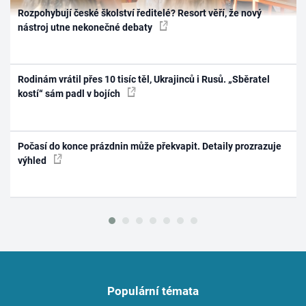
Rozpohybují české školství ředitelé? Resort věří, že nový
nástroj utne nekonečné debaty
Rodinám vrátil přes 10 tisíc těl, Ukrajinců i Rusů. „Sběratel
kostí“ sám padl v bojích
Počasí do konce prázdnin může překvapit. Detaily prozrazuje
výhled
Populární témata