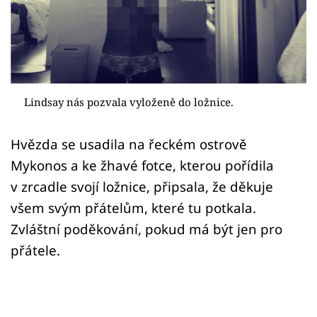
Sex a vztahy
Videa
Sledujte prima+
Lindsay nás pozvala vyloženě do ložnice.
Přihlášení
Hvězda se usadila na řeckém ostrově
Mykonos a ke žhavé fotce, kterou pořídila
Sledujte nás
v zrcadle svojí ložnice, připsala, že děkuje
všem svým přátelům, které tu potkala.
Zvláštní poděkování, pokud má být jen pro
přátele.