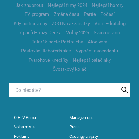
Jak zhubnout
Nejlepší filmy 2024
Nejlepší horory
TV program
Změna času
Partie
Počasí
Kdy budou volby
ZOO Nové začátky
Auto – katalog
7 pádů Honzy Dědka
Volby 2025
Svařené víno
Tatarák podle Pohlreicha
Aloe vera
Pěstování lichořeřišnice
Výpočet ascendentu
Tvarohové knedlíky
Nejlepší palačinky
Švestkový koláč
O FTV Prima
Management
Volná místa
Press
Reklama
Castingy a výzvy