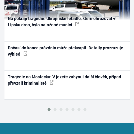
Na pokraji tragédie: Ukrajinské letadlo, které ohrožoval v
Lipsku dron, bylo naložené municí
Počasí do konce prázdnin může překvapit. Detaily prozrazuje
výhled
Tragédie na Mostecku: V jezeře zahynul další člověk, případ
převzali kriminalisté