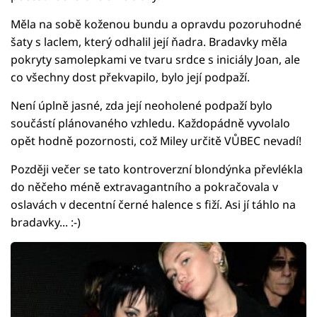
Měla na sobě koženou bundu a opravdu pozoruhodné
šaty s laclem, který odhalil její ňadra. Bradavky měla
pokryty samolepkami ve tvaru srdce s iniciály Joan, ale
co všechny dost překvapilo, bylo její podpaží.
Není úplně jasné, zda její neoholené podpaží bylo
součástí plánovaného vzhledu. Každopádně vyvolalo
opět hodně pozornosti, což Miley určitě VŮBEC nevadí!
Později večer se tato kontroverzní blondýnka převlékla
do něčeho méně extravagantního a pokračovala v
oslavách v decentní černé halence s fiží. Asi jí táhlo na
bradavky... :-)