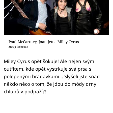
Sex a vztahy
Videa
Sledujte prima+
Přihlášení
Paul McCartney, Joan Jett a Miley Cyrus
Zdroj: facebook
Sledujte nás
Miley Cyrus opět šokuje! Ale nejen svým
outfitem, kde opět vystrkuje svá prsa s
polepenými bradavkami... Slyšeli jste snad
někdo něco o tom, že jdou do módy drny
chlupů v podpaží?!