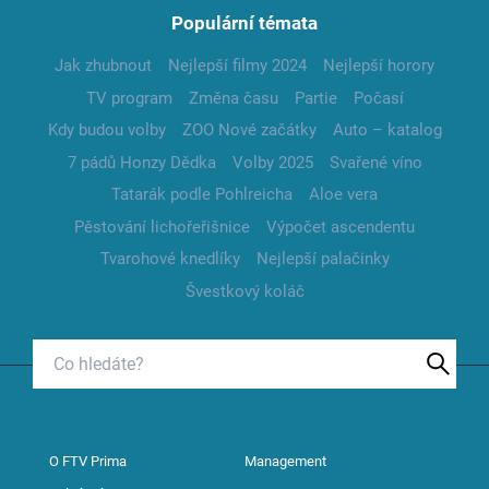
Populární témata
Jak zhubnout
Nejlepší filmy 2024
Nejlepší horory
TV program
Změna času
Partie
Počasí
Kdy budou volby
ZOO Nové začátky
Auto – katalog
7 pádů Honzy Dědka
Volby 2025
Svařené víno
Tatarák podle Pohlreicha
Aloe vera
Pěstování lichořeřišnice
Výpočet ascendentu
Tvarohové knedlíky
Nejlepší palačinky
Švestkový koláč
O FTV Prima
Management