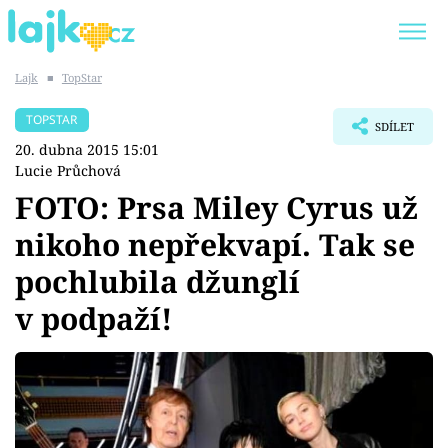
Lajk
■
TopStar
Trendy:
KARLOS VÉMOLA
ONLYFANS
TOPSTAR
SDÍLET
SHOPAHOLICADEL
CLASH OF THE STARS
20. dubna 2015 15:01
Lucie Průchová
FOTO: Prsa Miley Cyrus už
nikoho nepřekvapí. Tak se
Témata
pochlubila džunglí
Showbyznys
v podpaží!
Youtubeři
Virály