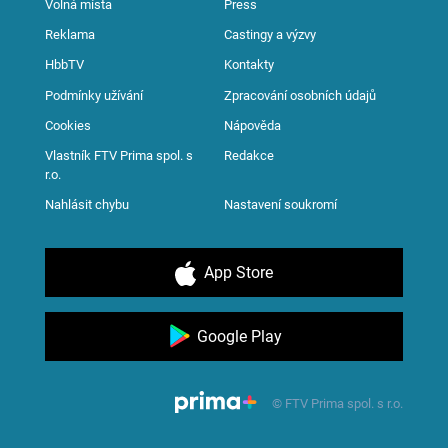
Volná místa
Press
Reklama
Castingy a výzvy
HbbTV
Kontakty
Podmínky užívání
Zpracování osobních údajů
Cookies
Nápověda
Vlastník FTV Prima spol. s
Redakce
r.o.
Nahlásit chybu
Nastavení soukromí
App Store
Google Play
© FTV Prima spol. s r.o.