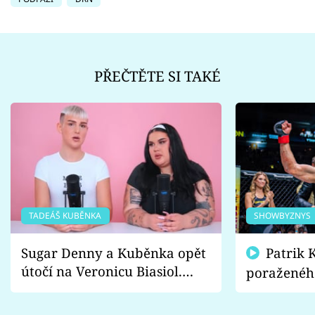
PŘEČTĚTE SI TAKÉ
TADEÁŠ KUBĚNKA
SHOWBYZNYS
Sugar Denny a Kuběnka opět
Patrik Kincl se zastal
útočí na Veronicu Biasiol.
poraženéh
Proč je podle nich falešná a
fanoušci n
lže o své nevěře?