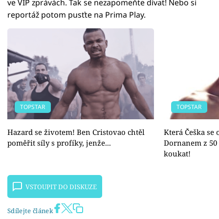
ve VIP zprávách. Tak se nezapomeňte dívat! Nebo si
reportáž potom pusťte na Prima Play.
TOPSTAR
TOPSTAR
Hazard se životem! Ben Cristovao chtěl
Která Češka se o
poměřit síly s profíky, jenže...
Dornanem z 50 
koukat!
VSTOUPIT DO DISKUZE
Sdílejte článek