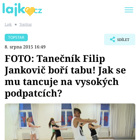
Lajk
■
TopStar
Trendy:
KARLOS VÉMOLA
ONLYFANS
TOPSTAR
SDÍLET
SHOPAHOLICADEL
CLASH OF THE STARS
8. srpna 2015 16:49
FOTO: Tanečník Filip
Jankovič boří tabu! Jak se
mu tancuje na vysokých
Témata
podpatcích?
Showbyznys
Youtubeři
Virály