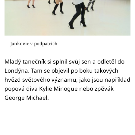
Sex a vztahy
Videa
Sledujte prima+
Jankovic v podpatcich
Přihlášení
Mladý tanečník si splnil svůj sen a odletěl do
Londýna. Tam se objevil po boku takových
Sledujte nás
hvězd světového významu, jako jsou například
popová diva Kylie Minogue nebo zpěvák
George Michael.