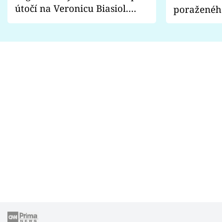
útočí na Veronicu Biasiol.
poraženéh
Proč je podle nich falešná a
fanoušci n
lže o své nevěře?