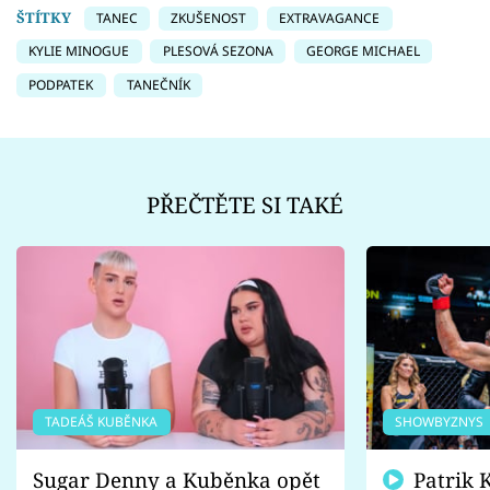
ŠTÍTKY
TANEC
ZKUŠENOST
EXTRAVAGANCE
KYLIE MINOGUE
PLESOVÁ SEZONA
GEORGE MICHAEL
PODPATEK
TANEČNÍK
PŘEČTĚTE SI TAKÉ
TADEÁŠ KUBĚNKA
SHOWBYZNYS
Sugar Denny a Kuběnka opět
Patrik Kincl se zastal