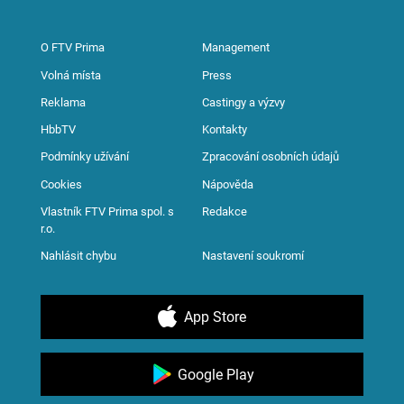
O FTV Prima
Management
Volná místa
Press
Reklama
Castingy a výzvy
HbbTV
Kontakty
Podmínky užívání
Zpracování osobních údajů
Cookies
Nápověda
Vlastník FTV Prima spol. s
Redakce
r.o.
Nahlásit chybu
Nastavení soukromí
App Store
Google Play