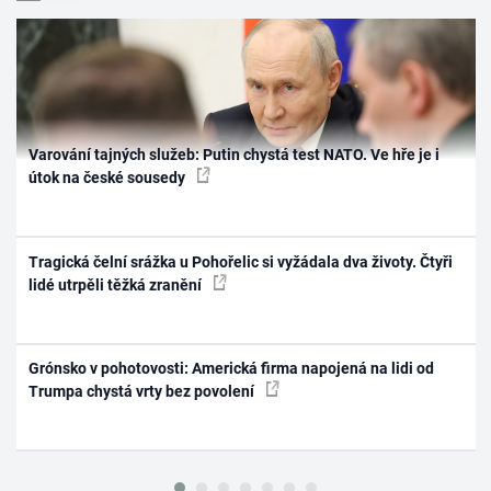
Varování tajných služeb: Putin chystá test NATO. Ve hře je i
útok na české sousedy
Tragická čelní srážka u Pohořelic si vyžádala dva životy. Čtyři
lidé utrpěli těžká zranění
Grónsko v pohotovosti: Americká firma napojená na lidi od
Trumpa chystá vrty bez povolení