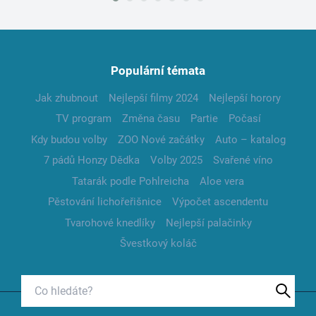
Populární témata
Jak zhubnout
Nejlepší filmy 2024
Nejlepší horory
TV program
Změna času
Partie
Počasí
Kdy budou volby
ZOO Nové začátky
Auto – katalog
7 pádů Honzy Dědka
Volby 2025
Svařené víno
Tatarák podle Pohlreicha
Aloe vera
Pěstování lichořeřišnice
Výpočet ascendentu
Tvarohové knedlíky
Nejlepší palačinky
Švestkový koláč