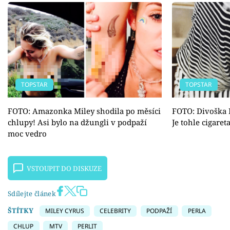
TOPSTAR
TOPSTAR
FOTO: Amazonka Miley shodila po měsíci
FOTO: Divoška 
chlupy! Asi bylo na džungli v podpaží
Je tohle cigaret
moc vedro
VSTOUPIT DO DISKUZE
Sdílejte článek
ŠTÍTKY
MILEY CYRUS
CELEBRITY
PODPAŽÍ
PERLA
CHLUP
MTV
PERLIT