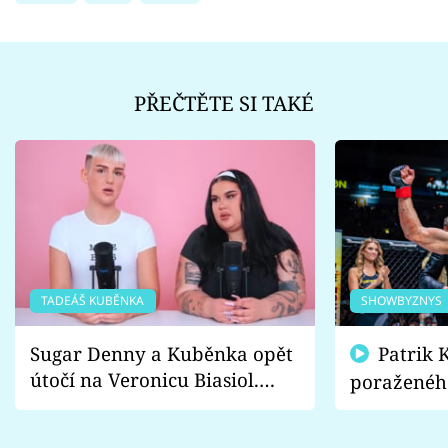
PŘEČTĚTE SI TAKÉ
TADEÁŠ KUBĚNKA
SHOWBYZNYS
Sugar Denny a Kuběnka opět
Patrik Kincl se zastal
útočí na Veronicu Biasiol.
poraženéh
Proč je podle nich falešná a
fanoušci n
lže o své nevěře?