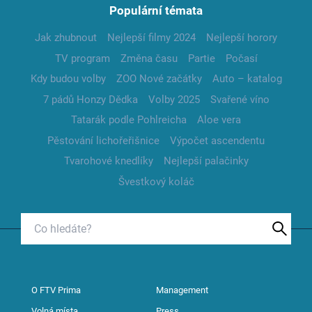
Populární témata
Jak zhubnout
Nejlepší filmy 2024
Nejlepší horory
TV program
Změna času
Partie
Počasí
Kdy budou volby
ZOO Nové začátky
Auto – katalog
7 pádů Honzy Dědka
Volby 2025
Svařené víno
Tatarák podle Pohlreicha
Aloe vera
Pěstování lichořeřišnice
Výpočet ascendentu
Tvarohové knedlíky
Nejlepší palačinky
Švestkový koláč
O FTV Prima
Management
Volná místa
Press