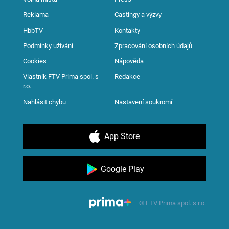
Reklama
Castingy a výzvy
HbbTV
Kontakty
Podmínky užívání
Zpracování osobních údajů
Cookies
Nápověda
Vlastník FTV Prima spol. s
Redakce
r.o.
Nahlásit chybu
Nastavení soukromí
App Store
Google Play
© FTV Prima spol. s r.o.