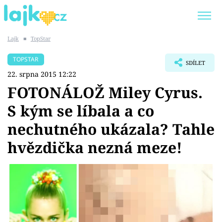
Lajk
■
TopStar
Trendy:
KARLOS VÉMOLA
ONLYFANS
TOPSTAR
SDÍLET
SHOPAHOLICADEL
CLASH OF THE STARS
22. srpna 2015 12:22
FOTONÁLOŽ Miley Cyrus.
S kým se líbala a co
nechutného ukázala? Tahle
Témata
hvězdička nezná meze!
Showbyznys
Youtubeři
Virály