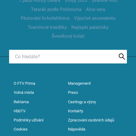
7 pádů Honzy Dědka
Volby 2025
Svařené víno
Tatarák podle Pohlreicha
Aloe vera
Pěstování lichořeřišnice
Výpočet ascendentu
Tvarohové knedlíky
Nejlepší palačinky
Švestkový koláč
O FTV Prima
Management
Volná místa
Press
Reklama
Castingy a výzvy
HbbTV
Kontakty
Podmínky užívání
Zpracování osobních údajů
Cookies
Nápověda