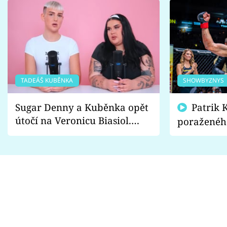
TADEÁŠ KUBĚNKA
SHOWBYZNYS
Sugar Denny a Kuběnka opět
Patrik Kincl se zastal
útočí na Veronicu Biasiol.
poraženéh
Proč je podle nich falešná a
fanoušci n
lže o své nevěře?