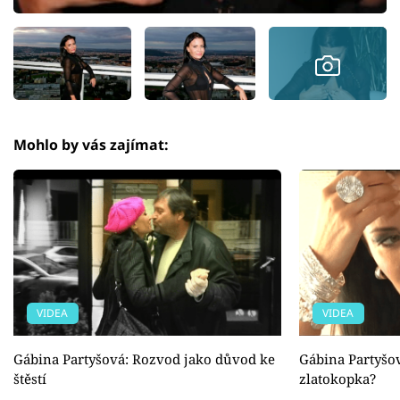
Mohlo by vás zajímat:
VIDEA
VIDEA
Gábina Partyšová: Rozvod jako důvod ke
Gábina Partyšov
štěstí
zlatokopka?