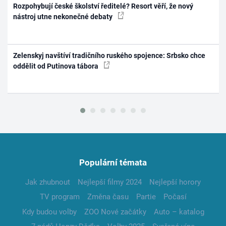
Rozpohybují české školství ředitelé? Resort věří, že nový
nástroj utne nekonečné debaty
Zelenskyj navštíví tradičního ruského spojence: Srbsko chce
oddělit od Putinova tábora
Populární témata
Jak zhubnout
Nejlepší filmy 2024
Nejlepší horory
TV program
Změna času
Partie
Počasí
Kdy budou volby
ZOO Nové začátky
Auto – katalog