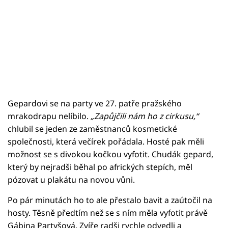
Gepardovi se na party ve 27. patře pražského
mrakodrapu nelíbilo.
„Zapůjčili nám ho z cirkusu,“
chlubil se jeden ze zaměstnanců kosmetické
společnosti, která večírek pořádala. Hosté pak měli
možnost se s divokou kočkou vyfotit. Chudák gepard,
který by nejradši běhal po afrických stepích, měl
pózovat u plakátu na novou vůni.
Po pár minutách ho to ale přestalo bavit a zaútočil na
hosty. Těsně předtím než se s ním měla vyfotit právě
Gábina Partyšová. Zvíře radši rychle odvedli a