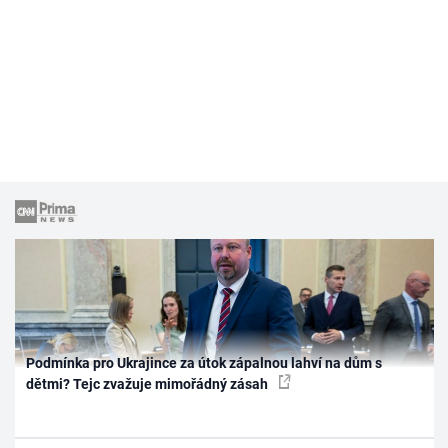
Podmínka pro Ukrajince za útok zápalnou lahví na dům s
dětmi? Tejc zvažuje mimořádný zásah