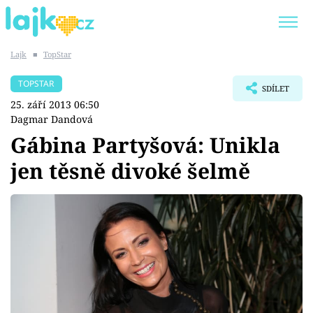
Lajk
■
TopStar
Trendy:
KARLOS VÉMOLA
ONLYFANS
TOPSTAR
SDÍLET
SHOPAHOLICADEL
CLASH OF THE STARS
25. září 2013 06:50
Dagmar Dandová
Gábina Partyšová: Unikla
jen těsně divoké šelmě
Témata
Showbyznys
Youtubeři
Virály