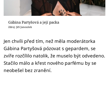
Sex a vztahy
Videa
Gábina Partyšová a její packa
Sledujte prima+
Zdroj: Jiří Janoušek
Přihlášení
Jen chvíli před tím, než měla moderátorka
Gábina Partyšová pózovat s gepardem, se
zvíře rozčílilo natolik, že muselo být odvedeno.
Sledujte nás
Stačilo málo a křest nového parfému by se
neobešel bez zranění.