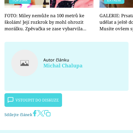
TOPSTAR
EXTRÉM
FOTO: Miley nemůže na 100 metrů ke
GALERIE: Prsatá
školám! Její rozkrok by mohl ohrozit
udělat a ještě 
morálku. Zpěvačka se zase vybarvila…
Musíte ovšem 
Autor článku
Michal Chalupa
VSTOUPIT DO DISKUZE
Sdílejte článek