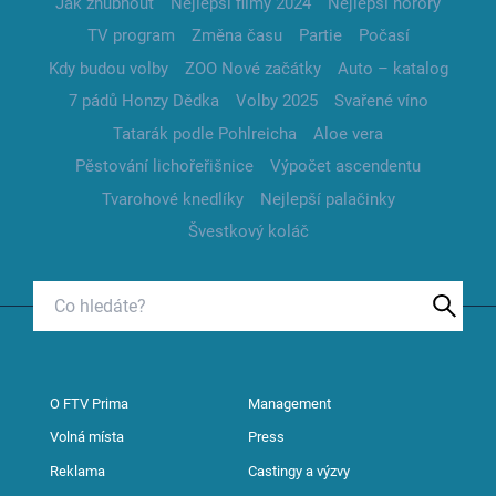
Jak zhubnout
Nejlepší filmy 2024
Nejlepší horory
TV program
Změna času
Partie
Počasí
Kdy budou volby
ZOO Nové začátky
Auto – katalog
7 pádů Honzy Dědka
Volby 2025
Svařené víno
Tatarák podle Pohlreicha
Aloe vera
Pěstování lichořeřišnice
Výpočet ascendentu
Tvarohové knedlíky
Nejlepší palačinky
Švestkový koláč
O FTV Prima
Management
Volná místa
Press
Reklama
Castingy a výzvy