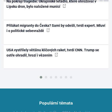
Na pokraji tragédie: Ukrajinské letadlo, které ohrožoval v
Lipsku dron, bylo naložené municí
Přilákat migranty do Česka? Sami by odešli, tvrdí expert. Mluví
i o politické sebevraždě
USA vystřílely většinu klíčových raket, tvrdí CNN. Trump se
ostře ohradil, hrozí i vězením
Populární témata