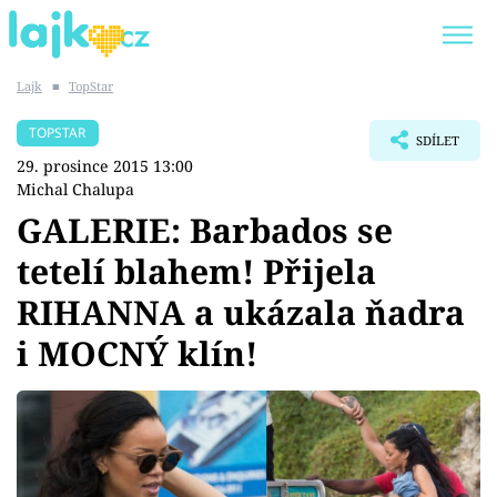
Lajk
■
TopStar
Trendy:
KARLOS VÉMOLA
ONLYFANS
TOPSTAR
SDÍLET
SHOPAHOLICADEL
CLASH OF THE STARS
29. prosince 2015 13:00
Michal Chalupa
GALERIE: Barbados se
tetelí blahem! Přijela
Témata
RIHANNA a ukázala ňadra
Showbyznys
i MOCNÝ klín!
Youtubeři
Virály