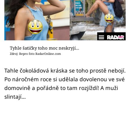
Sex a vztahy
Videa
Sledujte prima+
Přihlášení
Tyhle šatičky toho moc neskryjí...
Zdroj: Repro foto RadarOnline.com
Sledujte nás
Tahle čokoládová kráska se toho prostě nebojí.
Po náročném roce si udělala dovolenou ve své
domovině a pořádně to tam rozjíždí! A muži
slintají…