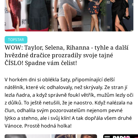
TOPSTAR
WOW: Taylor, Selena, Rihanna - tyhle a další
hvězdné dračice prozradily svoje tajné
ČÍSLO! Spadne vám čelist!
V horkém dni si oblékla šaty, připomínající delší
nátělník, které víc odhalovaly, než skrývaly. Ze stran jí
lezla ňadra, a když správně foukl větřík, mužům lezly oči
z důlků. To ještě netušili, že je naostro. Když nalézala na
člun, odhalila svým pozorovatelům nejenom pevné
lýtko a stehno, ale i svůj klín! A tak dopřála všem druhé
Vánoce. Prostě hodná holka!