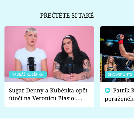
PŘEČTĚTE SI TAKÉ
TADEÁŠ KUBĚNKA
SHOWBYZNYS
Sugar Denny a Kuběnka opět
Patrik Kincl se zastal
útočí na Veronicu Biasiol.
poraženéh
Proč je podle nich falešná a
fanoušci n
lže o své nevěře?