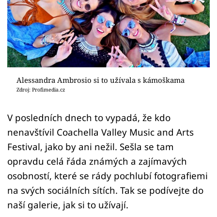
Sex a vztahy
Videa
Sledujte prima+
Přihlášení
Alessandra Ambrosio si to užívala s kámoškama
Zdroj: Profimedia.cz
Sledujte nás
V posledních dnech to vypadá, že kdo
nenavštívil Coachella Valley Music and Arts
Festival, jako by ani nežil. Sešla se tam
opravdu celá řáda známých a zajímavých
osobností, které se rády pochlubí fotografiemi
na svých sociálních sítích. Tak se podívejte do
naší galerie, jak si to užívají.