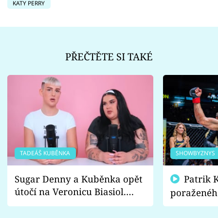
KATY PERRY
PŘEČTĚTE SI TAKÉ
TADEÁŠ KUBĚNKA
SHOWBYZNYS
Sugar Denny a Kuběnka opět
Patrik Kincl se zastal
útočí na Veronicu Biasiol.
poraženéh
Proč je podle nich falešná a
fanoušci n
lže o své nevěře?