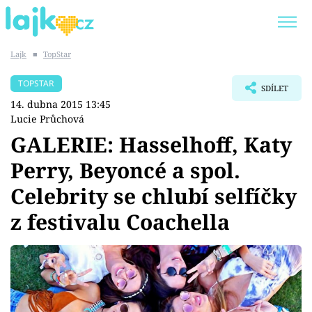
Lajk
■
TopStar
Trendy:
KARLOS VÉMOLA
ONLYFANS
TOPSTAR
SDÍLET
SHOPAHOLICADEL
CLASH OF THE STARS
14. dubna 2015 13:45
Lucie Průchová
GALERIE: Hasselhoff, Katy
Perry, Beyoncé a spol.
Témata
Celebrity se chlubí selfíčky
Showbyznys
z festivalu Coachella
Youtubeři
Virály