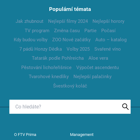
Populární témata
Jak zhubnout
Nejlepší filmy 2024
Nejlepší horory
TV program
Změna času
Partie
Počasí
Kdy budou volby
ZOO Nové začátky
Auto – katalog
7 pádů Honzy Dědka
Volby 2025
Svařené víno
Tatarák podle Pohlreicha
Aloe vera
Pěstování lichořeřišnice
Výpočet ascendentu
Tvarohové knedlíky
Nejlepší palačinky
Švestkový koláč
O FTV Prima
Management