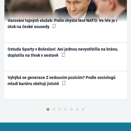
Varování tajných služeb: Putin chystá test NATO. Ve hře je i
útok na české sousedy
Ostuda Sparty v Boleslavi: Ani jednou nevystřelila na bránu,
doplatila na třesk v sestavě
Vyhýbá se generace Z vedoucím pozicím? Podle sociologů
mladí kariéru obětují jistotě