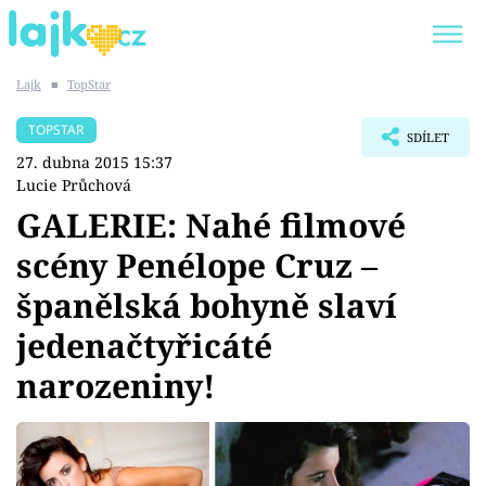
Lajk
■
TopStar
Trendy:
KARLOS VÉMOLA
ONLYFANS
TOPSTAR
SDÍLET
SHOPAHOLICADEL
CLASH OF THE STARS
27. dubna 2015 15:37
Lucie Průchová
GALERIE: Nahé filmové
scény Penélope Cruz –
Témata
španělská bohyně slaví
Showbyznys
jedenačtyřicáté
narozeniny!
Youtubeři
Virály