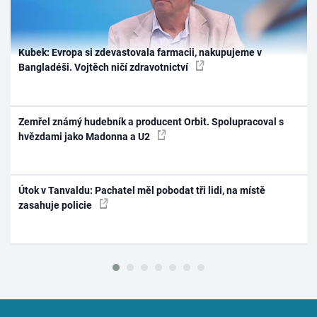
Kubek: Evropa si zdevastovala farmacii, nakupujeme v
Bangladéši. Vojtěch ničí zdravotnictví
Zemřel známý hudebník a producent Orbit. Spolupracoval s
hvězdami jako Madonna a U2
Útok v Tanvaldu: Pachatel měl pobodat tři lidi, na místě
zasahuje policie