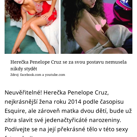
Sex a vztahy
Videa
Sledujte prima+
Přihlášení
Herečka Penelope Cruz se za svou postavu nemusela
nikdy stydět
Sledujte nás
Zdroj: facebook.com a youtube.com
Neuvěřitelné! Herečka Penelope Cruz,
nejkrásnější žena roku 2014 podle časopisu
Esquire, ale zároveň matka dvou dětí, bude už
zítra slavit své jedenačtyřicáté narozeniny.
Podívejte se na její překrásné tělo v této sexy