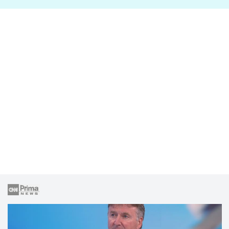
lže o své nevěře?