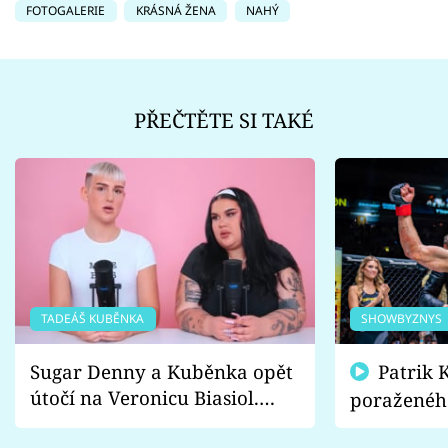
FOTOGALERIE
KRÁSNÁ ŽENA
NAHÝ
PŘEČTĚTE SI TAKÉ
TADEÁŠ KUBĚNKA
SHOWBYZNYS
Sugar Denny a Kuběnka opět
Patrik Kincl se zastal
útočí na Veronicu Biasiol.
poraženéh
Proč je podle nich falešná a
fanoušci n