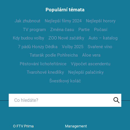
Populární témata
Jak zhubnout
Nejlepší filmy 2024
Nejlepší horory
TV program
Změna času
Partie
Počasí
Kdy budou volby
ZOO Nové začátky
Auto – katalog
7 pádů Honzy Dědka
Volby 2025
Svařené víno
Tatarák podle Pohlreicha
Aloe vera
Pěstování lichořeřišnice
Výpočet ascendentu
Tvarohové knedlíky
Nejlepší palačinky
Švestkový koláč
O FTV Prima
Management