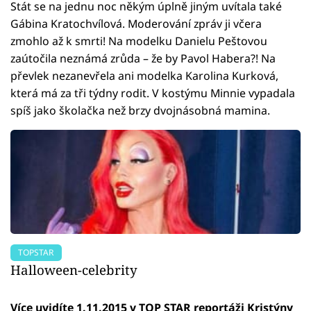
Stát se na jednu noc někým úplně jiným uvítala také
Gábina Kratochvílová. Moderování zpráv ji včera
zmohlo až k smrti! Na modelku Danielu Peštovou
zaútočila neznámá zrůda – že by Pavol Habera?! Na
převlek nezanevřela ani modelka Karolina Kurková,
která má za tři týdny rodit. V kostýmu Minnie vypadala
spíš jako školačka než brzy dvojnásobná mamina.
TOPSTAR
Halloween-celebrity
Více uvidíte 1.11.2015 v TOP STAR reportáži Kristýny