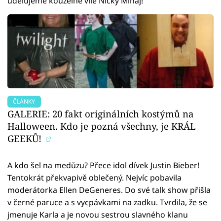
udělujeme kouzelné víle Nicky Minaj!
ČLÁNKY
GALERIE: 20 fakt originálních kostýmů na
Halloween. Kdo je pozná všechny, je KRÁL
GEEKŮ!
A kdo šel na medůzu? Přece idol dívek Justin Bieber!
Tentokrát překvapivě oblečený. Nejvíc pobavila
moderátorka Ellen DeGeneres. Do své talk show přišla
v černé paruce a s vycpávkami na zadku. Tvrdila, že se
jmenuje Karla a je novou sestrou slavného klanu