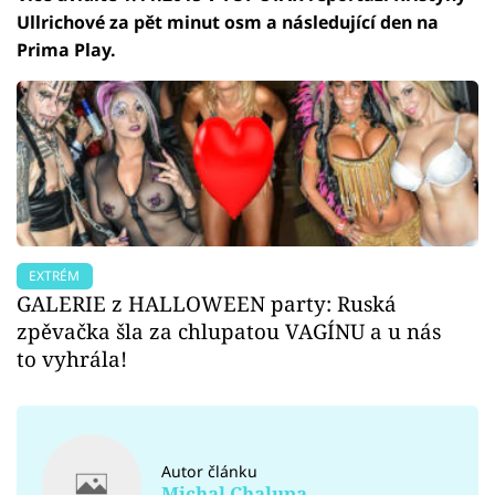
Ullrichové za pět minut osm a následující den na
Prima Play.
EXTRÉM
GALERIE z HALLOWEEN party: Ruská
zpěvačka šla za chlupatou VAGÍNU a u nás
to vyhrála!
Autor článku
Michal Chalupa