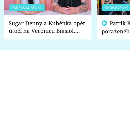
TADEÁŠ KUBĚNKA
SHOWBYZNYS
Sugar Denny a Kuběnka opět
Patrik Kincl se zastal
útočí na Veronicu Biasiol.
poraženéh
Proč je podle nich falešná a
fanoušci n
lže o své nevěře?