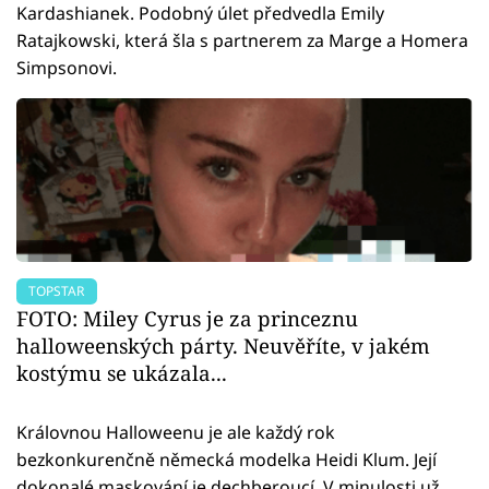
Kardashianek. Podobný úlet předvedla Emily
Ratajkowski, která šla s partnerem za Marge a Homera
Simpsonovi.
TOPSTAR
FOTO: Miley Cyrus je za princeznu
halloweenských párty. Neuvěříte, v jakém
kostýmu se ukázala...
Královnou Halloweenu je ale každý rok
bezkonkurenčně německá modelka Heidi Klum. Její
dokonalé maskování je dechberoucí. V minulosti už