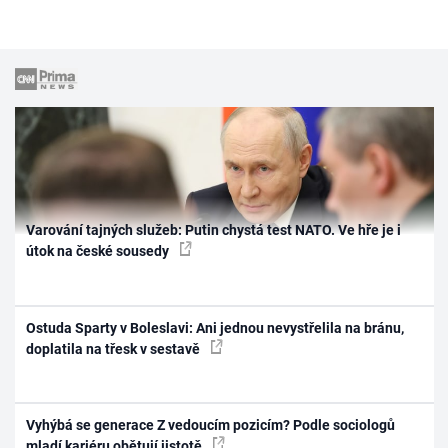
Varování tajných služeb: Putin chystá test NATO. Ve hře je i
útok na české sousedy
Ostuda Sparty v Boleslavi: Ani jednou nevystřelila na bránu,
doplatila na třesk v sestavě
Vyhýbá se generace Z vedoucím pozicím? Podle sociologů
mladí kariéru obětují jistotě