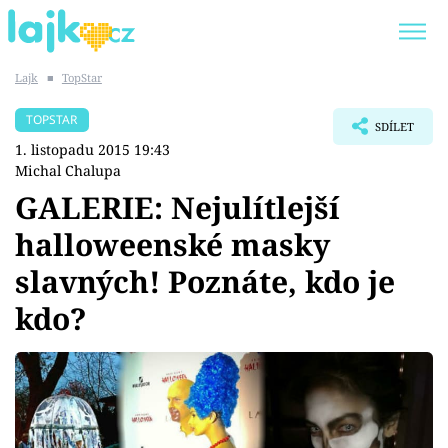
Lajk
■
TopStar
Trendy:
KARLOS VÉMOLA
ONLYFANS
TOPSTAR
SDÍLET
SHOPAHOLICADEL
CLASH OF THE STARS
1. listopadu 2015 19:43
Michal Chalupa
GALERIE: Nejulítlejší
halloweenské masky
Témata
slavných! Poznáte, kdo je
Showbyznys
kdo?
Youtubeři
Virály