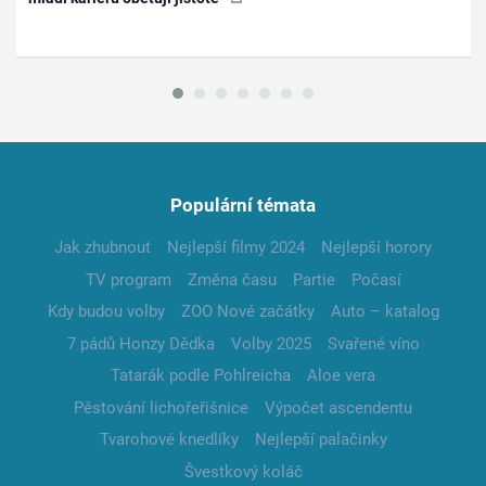
Populární témata
Jak zhubnout
Nejlepší filmy 2024
Nejlepší horory
TV program
Změna času
Partie
Počasí
Kdy budou volby
ZOO Nové začátky
Auto – katalog
7 pádů Honzy Dědka
Volby 2025
Svařené víno
Tatarák podle Pohlreicha
Aloe vera
Pěstování lichořeřišnice
Výpočet ascendentu
Tvarohové knedlíky
Nejlepší palačinky
Švestkový koláč