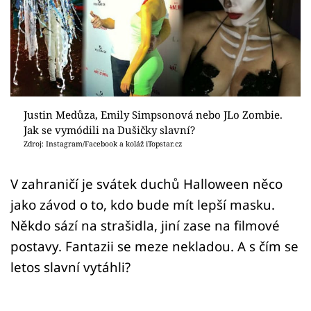
Sex a vztahy
Videa
Sledujte prima+
Přihlášení
Justin Medůza, Emily Simpsonová nebo JLo Zombie.
Jak se vymódili na Dušičky slavní?
Zdroj: Instagram/Facebook a koláž iTopstar.cz
Sledujte nás
V zahraničí je svátek duchů Halloween něco
jako závod o to, kdo bude mít lepší masku.
Někdo sází na strašidla, jiní zase na filmové
postavy. Fantazii se meze nekladou. A s čím se
letos slavní vytáhli?