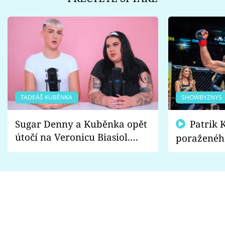
TADEÁŠ KUBĚNKA
SHOWBYZNYS
Sugar Denny a Kuběnka opět
Patrik Kincl se zastal
útočí na Veronicu Biasiol.
poraženéh
Proč je podle nich falešná a
fanoušci n
lže o své nevěře?