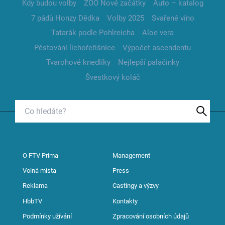
Kdy budou volby
ZOO Nové začátky
Auto – katalog
7 pádů Honzy Dědka
Volby 2025
Svařené víno
Tatarák podle Pohlreicha
Aloe vera
Pěstování lichořeřišnice
Výpočet ascendentu
Tvarohové knedlíky
Nejlepší palačinky
Švestkový koláč
O FTV Prima
Management
Volná místa
Press
Reklama
Castingy a výzvy
HbbTV
Kontakty
Podmínky užívání
Zpracování osobních údajů