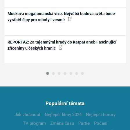
Muskova megalomanská vize: Největší budova světa bude
vyrábět čipy pro roboty i vesmír
REPORTÁŽ: Za tajemnými hrady do Karpat aneb Fascinující
zříceniny u českých hranic
Populární témata
Jak zhubnout
Nejlepší filmy 2024
Nejlepší horory
TV program
Změna času
Partie
Počasí