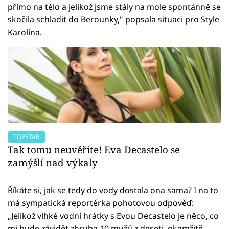
přímo na tělo a jelikož jsme stály na mole spontánně se
skočila schladit do Berounky," popsala situaci pro Style
Karolína.
TOPSTAR
Tak tomu neuvěříte! Eva Decastelo se
zamýšlí nad výkaly
Říkáte si, jak se tedy do vody dostala ona sama? I na to
má sympatická reportérka pohotovou odpověď:
„Jelikož vlhké vodní hrátky s Evou Decastelo je něco, co
mi bude závidět zhruba 10 mužů z deseti, okamžitě