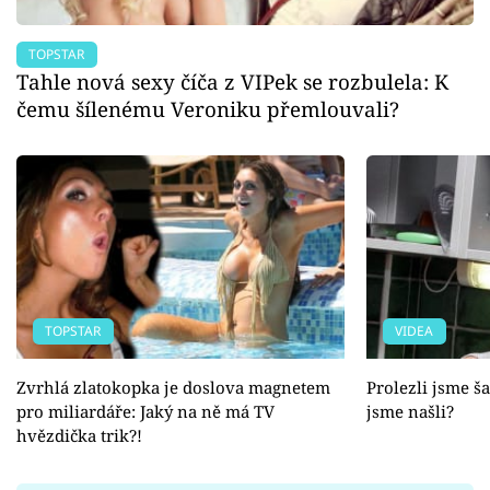
TOPSTAR
Tahle nová sexy číča z VIPek se rozbulela: K
čemu šílenému Veroniku přemlouvali?
TOPSTAR
VIDEA
Zvrhlá zlatokopka je doslova magnetem
Prolezli jsme š
pro miliardáře: Jaký na ně má TV
jsme našli?
hvězdička trik?!