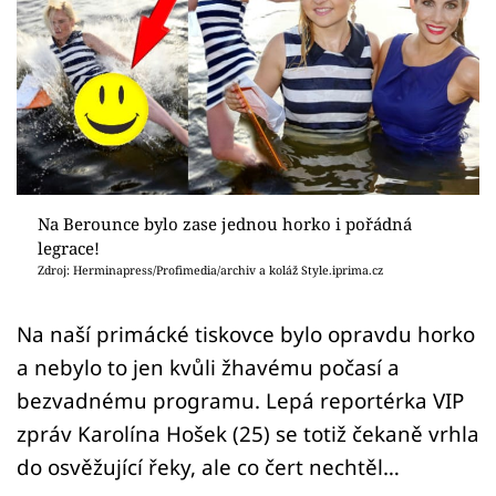
Sex a vztahy
Videa
Sledujte prima+
Přihlášení
Na Berounce bylo zase jednou horko i pořádná
legrace!
Sledujte nás
Zdroj: Herminapress/Profimedia/archiv a koláž Style.iprima.cz
Na naší primácké tiskovce bylo opravdu horko
a nebylo to jen kvůli žhavému počasí a
bezvadnému programu. Lepá reportérka VIP
zpráv Karolína Hošek (25) se totiž čekaně vrhla
do osvěžující řeky, ale co čert nechtěl…