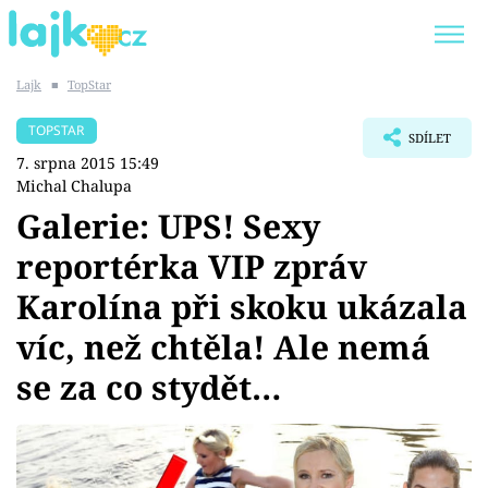
Lajk
■
TopStar
Trendy:
KARLOS VÉMOLA
ONLYFANS
TOPSTAR
SDÍLET
SHOPAHOLICADEL
CLASH OF THE STARS
7. srpna 2015 15:49
Michal Chalupa
Galerie: UPS! Sexy
reportérka VIP zpráv
Témata
Karolína při skoku ukázala
Showbyznys
víc, než chtěla! Ale nemá
se za co stydět…
Youtubeři
Virály