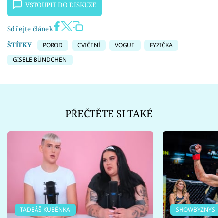
VSTOUPIT DO DISKUZE
Sdílejte článek
ŠTÍTKY
POROD
CVIČENÍ
VOGUE
FYZIČKA
GISELE BÜNDCHEN
PŘEČTĚTE SI TAKÉ
TADEÁŠ KUBĚNKA
SHOWBYZNYS