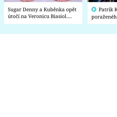
Sugar Denny a Kuběnka opět
Patrik Kincl se zastal
útočí na Veronicu Biasiol.
poraženéh
Proč je podle nich falešná a
fanoušci n
lže o své nevěře?