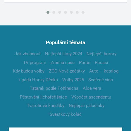
Populární témata
Jak zhubnout
Nejlepší filmy 2024
Nejlepší horory
TV program
Změna času
Partie
Počasí
Kdy budou volby
ZOO Nové začátky
Auto – katalog
7 pádů Honzy Dědka
Volby 2025
Svařené víno
Tatarák podle Pohlreicha
Aloe vera
Pěstování lichořeřišnice
Výpočet ascendentu
Tvarohové knedlíky
Nejlepší palačinky
Švestkový koláč