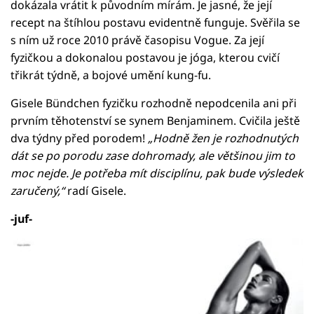
dokázala vrátit k původním mírám. Je jasné, že její
recept na štíhlou postavu evidentně funguje. Svěřila se
s ním už roce 2010 právě časopisu Vogue. Za její
fyzičkou a dokonalou postavou je jóga, kterou cvičí
třikrát týdně, a bojové umění kung-fu.
Gisele Bündchen fyzičku rozhodně nepodcenila ani při
prvním těhotenství se synem Benjaminem. Cvičila ještě
dva týdny před porodem!
„Hodně žen je rozhodnutých
dát se po porodu zase dohromady, ale většinou jim to
moc nejde. Je potřeba mít disciplínu, pak bude výsledek
zaručený,“
radí Gisele.
-juf-