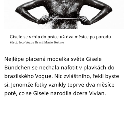
Sex a vztahy
Videa
Sledujte prima+
Gisele se vrhla do práce už dva měsíce po porodu
Zdroj: foto Vogue Brasil Mario Testino
Přihlášení
Nejlépe placená modelka světa Gisele
Bündchen se nechala nafotit v plavkách do
Sledujte nás
brazilského Vogue. Nic zvláštního, řekli byste
si. Jenomže fotky vznikly teprve dva měsíce
poté, co se Gisele narodila dcera Vivian.