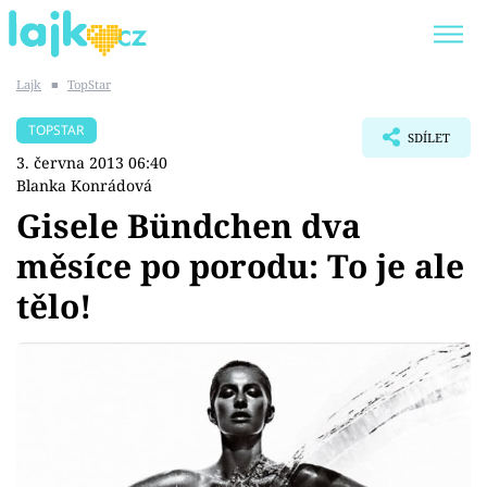
Lajk
■
TopStar
Trendy:
KARLOS VÉMOLA
ONLYFANS
TOPSTAR
SDÍLET
SHOPAHOLICADEL
CLASH OF THE STARS
3. června 2013 06:40
Blanka Konrádová
Gisele Bündchen dva
měsíce po porodu: To je ale
Témata
tělo!
Showbyznys
Youtubeři
Virály