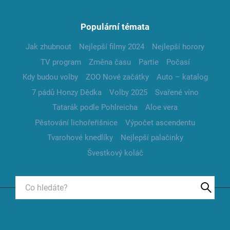
Populární témata
Jak zhubnout
Nejlepší filmy 2024
Nejlepší horory
TV program
Změna času
Partie
Počasí
Kdy budou volby
ZOO Nové začátky
Auto – katalog
7 pádů Honzy Dědka
Volby 2025
Svařené víno
Tatarák podle Pohlreicha
Aloe vera
Pěstování lichořeřišnice
Výpočet ascendentu
Tvarohové knedlíky
Nejlepší palačinky
Švestkový koláč