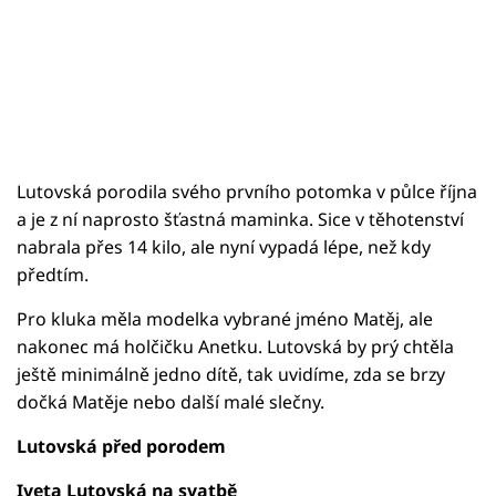
Lutovská porodila svého prvního potomka v půlce října
a je z ní naprosto šťastná maminka. Sice v těhotenství
nabrala přes 14 kilo, ale nyní vypadá lépe, než kdy
předtím.
Pro kluka měla modelka vybrané jméno Matěj, ale
nakonec má holčičku Anetku. Lutovská by prý chtěla
ještě minimálně jedno dítě, tak uvidíme, zda se brzy
dočká Matěje nebo další malé slečny.
Lutovská před porodem
Iveta Lutovská na svatbě