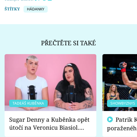
ŠTÍTKY
HÁDANKY
PŘEČTĚTE SI TAKÉ
TADEÁŠ KUBĚNKA
SHOWBYZNYS
Sugar Denny a Kuběnka opět
Patrik Kincl se zastal
útočí na Veronicu Biasiol.
poraženéh
Proč je podle nich falešná a
fanoušci n