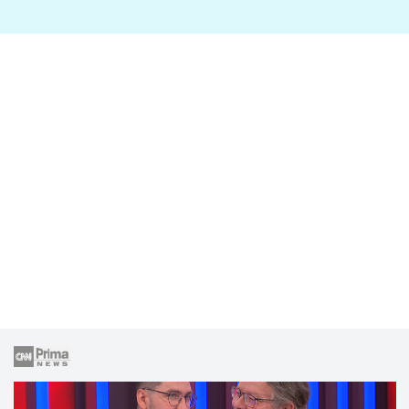
lže o své nevěře?