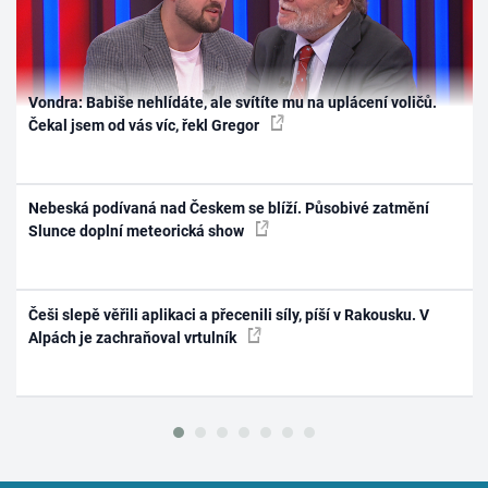
Vondra: Babiše nehlídáte, ale svítíte mu na uplácení voličů.
Čekal jsem od vás víc, řekl Gregor
Nebeská podívaná nad Českem se blíží. Působivé zatmění
Slunce doplní meteorická show
Češi slepě věřili aplikaci a přecenili síly, píší v Rakousku. V
Alpách je zachraňoval vrtulník