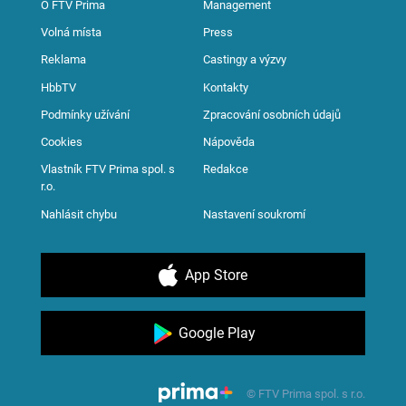
O FTV Prima
Management
Volná místa
Press
Reklama
Castingy a výzvy
HbbTV
Kontakty
Podmínky užívání
Zpracování osobních údajů
Cookies
Nápověda
Vlastník FTV Prima spol. s
Redakce
r.o.
Nahlásit chybu
Nastavení soukromí
App Store
Google Play
© FTV Prima spol. s r.o.