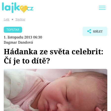
Lajk
■
TopStar
Trendy:
KARLOS VÉMOLA
ONLYFANS
TOPSTAR
SDÍLET
SHOPAHOLICADEL
CLASH OF THE STARS
1. listopadu 2013 06:30
Dagmar Dandová
Hádanka ze světa celebrit:
Čí je to dítě?
Témata
Showbyznys
Youtubeři
Virály