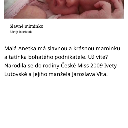
Sex a vztahy
Videa
Slavné miminko
Sledujte prima+
Zdroj: facebook
Přihlášení
Malá Anetka má slavnou a krásnou maminku
a tatínka bohatého podnikatele. Už víte?
Narodila se do rodiny České Miss 2009 Ivety
Sledujte nás
Lutovské a jejího manžela Jaroslava Víta.