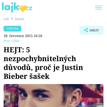
Lajk
■
TopStar
Trendy:
KARLOS VÉMOLA
ONLYFANS
TOPSTAR
SDÍLET
SHOPAHOLICADEL
CLASH OF THE STARS
28. července 2015 16:26
Petr Cífka
HEJT: 5
nezpochybnitelných
Témata
důvodů, proč je Justin
Showbyznys
Bieber šašek
Youtubeři
Virály