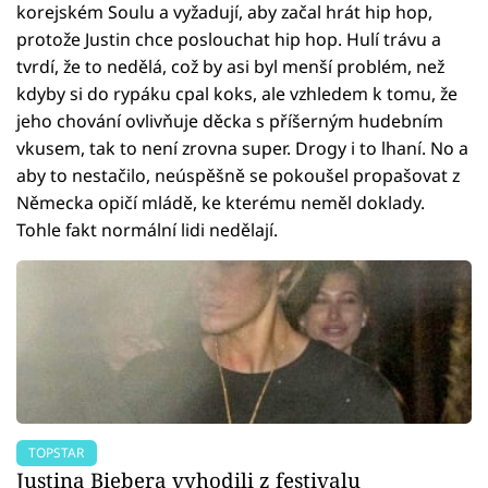
korejském Soulu a vyžadují, aby začal hrát hip ­hop,
protože Justin chce poslouchat hip­ hop. Hulí trávu a
tvrdí, že to nedělá, což by asi byl menší problém, než
kdyby si do rypáku cpal koks, ale vzhledem k tomu, že
jeho chování ovlivňuje děcka s příšerným hudebním
vkusem, tak to není zrovna super. Drogy i to lhaní. No a
aby to nestačilo, neúspěšně se pokoušel propašovat z
Německa opičí mládě, ke kterému neměl doklady.
Tohle fakt normální lidi nedělají.
TOPSTAR
Justina Biebera vyhodili z festivalu