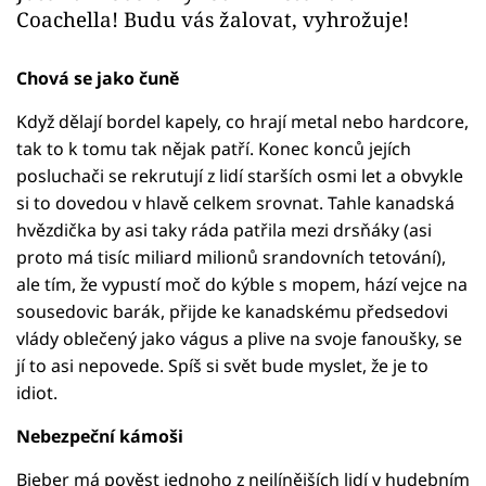
Coachella! Budu vás žalovat, vyhrožuje!
Chová se jako čuně
Když dělají bordel kapely, co hrají metal nebo hardcore,
tak to k tomu tak nějak patří. Konec konců jejích
posluchači se rekrutují z lidí starších osmi let a obvykle
si to dovedou v hlavě celkem srovnat. Tahle kanadská
hvězdička by asi taky ráda patřila mezi drsňáky (asi
proto má tisíc miliard milionů srandovních tetování),
ale tím, že vypustí moč do kýble s mopem, hází vejce na
sousedovic barák, přijde ke kanadskému předsedovi
vlády oblečený jako vágus a plive na svoje fanoušky, se
jí to asi nepovede. Spíš si svět bude myslet, že je to
idiot.
Nebezpeční kámoši
Bieber má pověst jednoho z nejlínějších lidí v hudebním