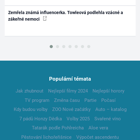
Zemřela známá influencerka. Towleová podlehla vzácné a
zákeřné nemoci
Populární témata
Jak zhubnout
Nejlepší filmy 2024
Nejlepší horory
TV program
Změna času
Partie
Počasí
Kdy budou volby
ZOO Nové začátky
Auto – katalog
7 pádů Honzy Dědka
Volby 2025
Svařené víno
Tatarák podle Pohlreicha
Aloe vera
Pěstování lichořeřišnice
Výpočet ascendentu