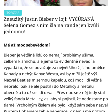
TOPSTAR
Zneužitý Justin Bieber v loji: VYČŮRANÁ
Selena Gomez s ním šla na rande jen kvůli
jednomu!
Má až moc sebevědomí
Bieber je většině lidí, co nemají problémy ušima,
celkem k smíchu, ale jemu to evidentně nevadí a
vypadá to, že se považuje za největšího žijícího umělce
Kanady a nebýt Kanye Westa, asi by mířil ještě výš.
Nazval Beatles mizernou kapelou, což moc lidí vážně
nebralo, pak se ale pustil i do Metallicy a metalu
obecně a to už se lidi ozvali. Přes noc se z něj tedy stal
velký fanda Metallicy, asi aby si pojistil, že nedostane po
tlamě. Vrcholným číslem ale bylo, když sám sebe nazval
Kurtem Cobainem téhle generace. K němu má přitom