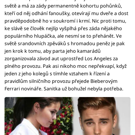
světě a má za zády permanentně kohortu pohůnků,
kteří od něj odhání fanoušky, otevírají mu dveře a dost
pravděpodobně ho v soukromí i krmí. Nic proti tomu,
ke slávě se člověk nejlíp vyšplhá přes záda nějakého
populárního hlupáčka, ale nesmí se to přehánět. Ve
světě srandovních zpěváků s hromadou peněz je pak
jen krok k tomu, aby parta jeho kamarádů
zorganizovala závod aut uprostřed Los Angeles za
plného provozu. Pak asi nikoho moc nepřekvapí, když
jeden z jeho kolegů s tímhle vztahem k řízení a
pravidlům silničního provozu přejede Bieberovým
Ferrari novináře. Sanitka už bohužel nebyla potřeba.