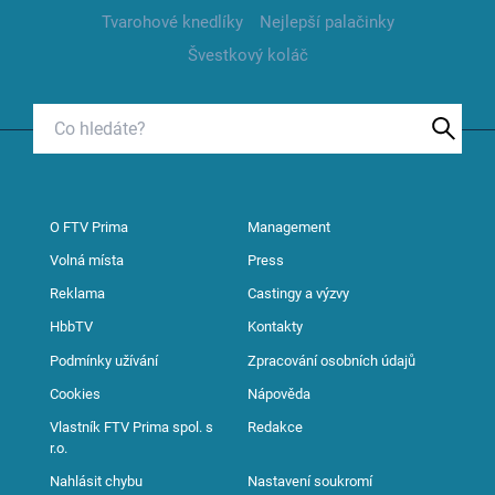
Tvarohové knedlíky
Nejlepší palačinky
Švestkový koláč
O FTV Prima
Management
Volná místa
Press
Reklama
Castingy a výzvy
HbbTV
Kontakty
Podmínky užívání
Zpracování osobních údajů
Cookies
Nápověda
Vlastník FTV Prima spol. s
Redakce
r.o.
Nahlásit chybu
Nastavení soukromí