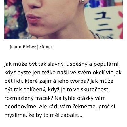
Sex a vztahy
Videa
Sledujte prima+
Přihlášení
Justin Bieber je klaun
Jak může být tak slavný, úspěšný a populární,
Sledujte nás
když byste jen těžko našli ve svém okolí víc jak
pět lidí, které zajímá jeho tvorba? Jak může
být tak oblíbený, když je to ve skutečnosti
rozmazlený fracek? Na tyhle otázky vám
neodpovíme. Ale rádi vám řekneme, proč si
myslíme, že by to měl zabalit...