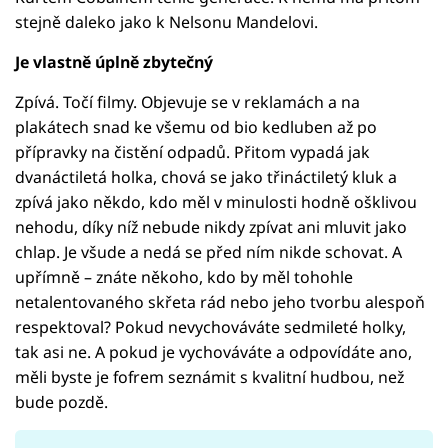
stejně daleko jako k Nelsonu Mandelovi.
Je vlastně úplně zbytečný
Zpívá. Točí filmy. Objevuje se v reklamách a na
plakátech snad ke všemu od bio kedluben až po
přípravky na čistění odpadů. Přitom vypadá jak
dvanáctiletá holka, chová se jako třináctiletý kluk a
zpívá jako někdo, kdo měl v minulosti hodně ošklivou
nehodu, díky níž nebude nikdy zpívat ani mluvit jako
chlap. Je všude a nedá se před ním nikde schovat. A
upřímně – znáte někoho, kdo by měl tohohle
netalentovaného skřeta rád nebo jeho tvorbu alespoň
respektoval? Pokud nevychováváte sedmileté holky,
tak asi ne. A pokud je vychováváte a odpovídáte ano,
měli byste je fofrem seznámit s kvalitní hudbou, než
bude pozdě.