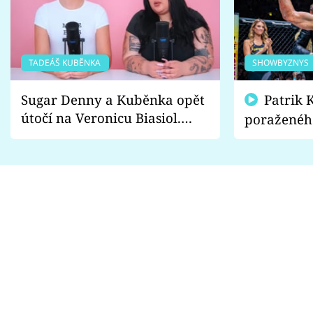
TADEÁŠ KUBĚNKA
SHOWBYZNYS
Sugar Denny a Kuběnka opět
Patrik Kincl se zastal
útočí na Veronicu Biasiol.
poraženéh
Proč je podle nich falešná a
fanoušci n
lže o své nevěře?