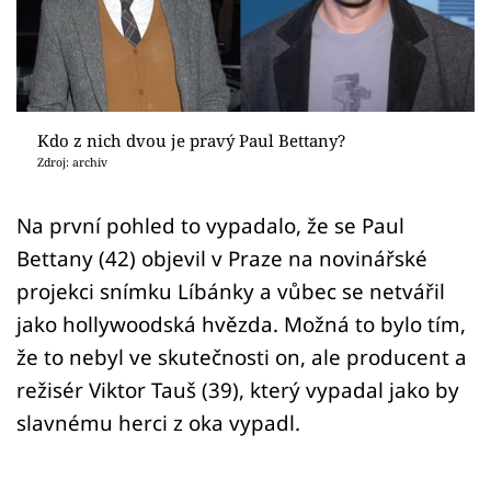
Sex a vztahy
Videa
Sledujte prima+
Kdo z nich dvou je pravý Paul Bettany?
Zdroj: archiv
Přihlášení
Na první pohled to vypadalo, že se Paul
Bettany (42) objevil v Praze na novinářské
Sledujte nás
projekci snímku Líbánky a vůbec se netvářil
jako hollywoodská hvězda. Možná to bylo tím,
že to nebyl ve skutečnosti on, ale producent a
režisér Viktor Tauš (39), který vypadal jako by
slavnému herci z oka vypadl.