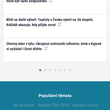
musí být sami zodpovědní
Blíží se další výheň: Teploty v Česku vyletí na 36 stupňů.
RADAR ukazuje, kdy přijde zvrat
Ohnivý úder v týlu: Ukrajinci ochromili rafinérie, útok v Kyjevě
si vyžádal i život dítěte
Populární témata
Jak zhubnout
Nejlepší filmy 2024
Nejlepší horory