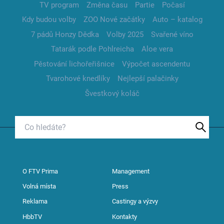
TV program
Změna času
Partie
Počasí
Kdy budou volby
ZOO Nové začátky
Auto – katalog
7 pádů Honzy Dědka
Volby 2025
Svařené víno
Tatarák podle Pohlreicha
Aloe vera
Pěstování lichořeřišnice
Výpočet ascendentu
Tvarohové knedlíky
Nejlepší palačinky
Švestkový koláč
O FTV Prima
Management
Volná místa
Press
Reklama
Castingy a výzvy
HbbTV
Kontakty