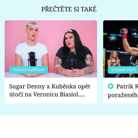
PŘEČTĚTE SI TAKÉ
TADEÁŠ KUBĚNKA
SHOWBYZNYS
Sugar Denny a Kuběnka opět
Patrik Kincl se zastal
útočí na Veronicu Biasiol.
poraženéh
Proč je podle nich falešná a
fanoušci n
lže o své nevěře?