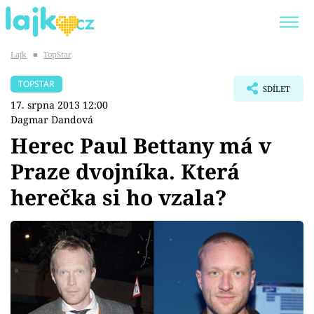
Lajk
■
TopStar
Trendy:
KARLOS VÉMOLA
ONLYFANS
TOPSTAR
SDÍLET
SHOPAHOLICADEL
CLASH OF THE STARS
17. srpna 2013 12:00
Dagmar Dandová
Herec Paul Bettany má v
Praze dvojníka. Která
Témata
herečka si ho vzala?
Showbyznys
Youtubeři
Virály