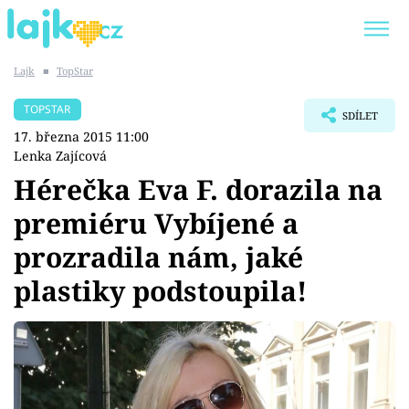
Lajk
■
TopStar
Trendy:
KARLOS VÉMOLA
ONLYFANS
TOPSTAR
SDÍLET
SHOPAHOLICADEL
CLASH OF THE STARS
17. března 2015 11:00
Lenka Zajícová
Hérečka Eva F. dorazila na
premiéru Vybíjené a
Témata
prozradila nám, jaké
Showbyznys
plastiky podstoupila!
Youtubeři
Virály