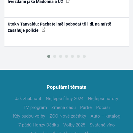
hvězdami jako Madonna a U2
Útok v Tanvaldu: Pachatel měl pobodat tři lidi, na místě
zasahuje policie
Populární témata
Jak zhubnout
Nejlepší filmy 2024
Nejlepší horory
TV program
Změna času
Partie
Počasí
Kdy budou volby
ZOO Nové začátky
Auto – katalog
7 pádů Honzy Dědka
Volby 2025
Svařené víno