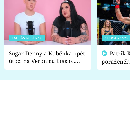
TADEÁŠ KUBĚNKA
SHOWBYZNYS
Sugar Denny a Kuběnka opět
Patrik Kincl se zastal
útočí na Veronicu Biasiol.
poraženéh
Proč je podle nich falešná a
fanoušci n
lže o své nevěře?