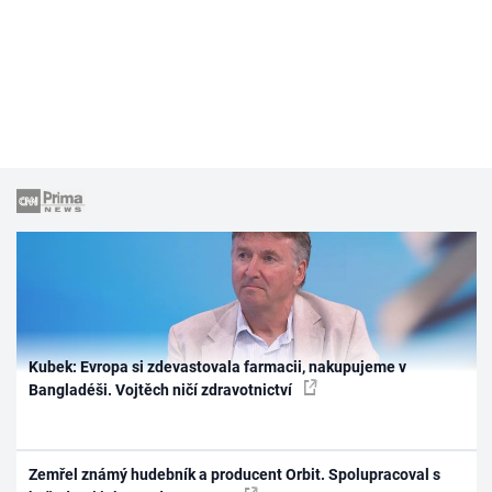
Kubek: Evropa si zdevastovala farmacii, nakupujeme v
Bangladéši. Vojtěch ničí zdravotnictví
Zemřel známý hudebník a producent Orbit. Spolupracoval s