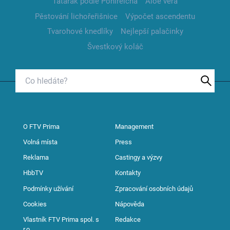
Tatarák podle Pohlreicha
Aloe vera
Pěstování lichořeřišnice
Výpočet ascendentu
Tvarohové knedlíky
Nejlepší palačinky
Švestkový koláč
O FTV Prima
Management
Volná místa
Press
Reklama
Castingy a výzvy
HbbTV
Kontakty
Podmínky užívání
Zpracování osobních údajů
Cookies
Nápověda
Vlastník FTV Prima spol. s
Redakce
r.o.