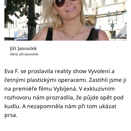
Sex a vztahy
Videa
Sledujte prima+
Přihlášení
Jiří Janoušek
Zdroj: Jiří Janoušek
Sledujte nás
Eva F. se proslavila reality show Vyvolení a
četnými plastickými operacemi. Zastihli jsme ji
na premiéře filmu Vybíjená. V exkluzivním
rozhovoru nám prozradila, že půjde opět pod
kudlu. A nezapomněla nám při tom ukázat
prsa.