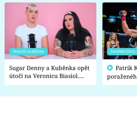
TADEÁŠ KUBĚNKA
SHOWBYZNYS
Sugar Denny a Kuběnka opět
Patrik Kincl se zastal
útočí na Veronicu Biasiol.
poraženéh
Proč je podle nich falešná a
fanoušci n
lže o své nevěře?