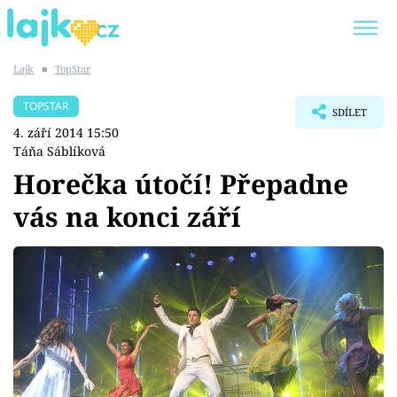
Lajk
■
TopStar
Trendy:
KARLOS VÉMOLA
ONLYFANS
TOPSTAR
SDÍLET
SHOPAHOLICADEL
CLASH OF THE STARS
4. září 2014 15:50
Táňa Sáblíková
Horečka útočí! Přepadne
vás na konci září
Témata
Showbyznys
Youtubeři
Virály