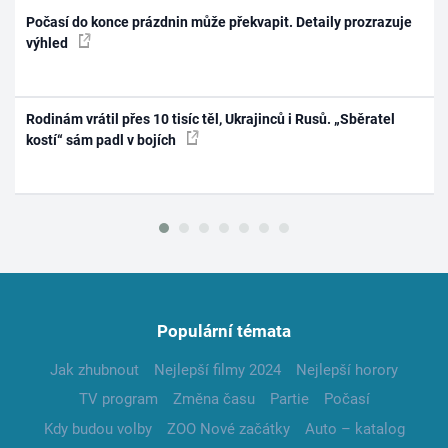
Počasí do konce prázdnin může překvapit. Detaily prozrazuje
výhled
Rodinám vrátil přes 10 tisíc těl, Ukrajinců i Rusů. „Sběratel
kostí“ sám padl v bojích
Populární témata
Jak zhubnout
Nejlepší filmy 2024
Nejlepší horory
TV program
Změna času
Partie
Počasí
Kdy budou volby
ZOO Nové začátky
Auto – katalog