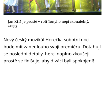
Sex a vztahy
Videa
Jan Kříž je prostě v roli Tonyho nepřekonatelný.
Sledujte prima+
Zdroj: jj
Přihlášení
Nový český muzikál Horečka sobotní noci
bude mít zanedlouho svoji premiéru. Dotahují
se poslední detaily, herci naplno zkoušejí,
Sledujte nás
prostě se finišuje, aby diváci byli spokojení!