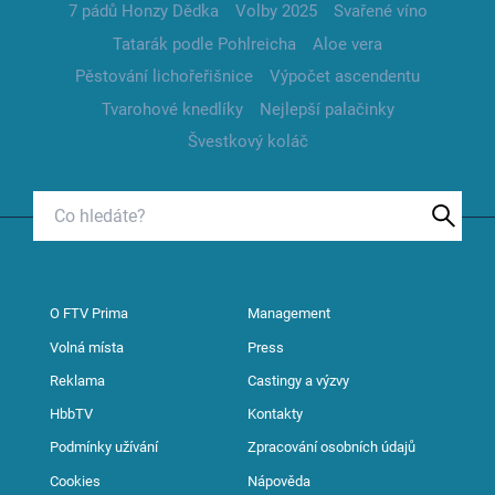
7 pádů Honzy Dědka
Volby 2025
Svařené víno
Tatarák podle Pohlreicha
Aloe vera
Pěstování lichořeřišnice
Výpočet ascendentu
Tvarohové knedlíky
Nejlepší palačinky
Švestkový koláč
O FTV Prima
Management
Volná místa
Press
Reklama
Castingy a výzvy
HbbTV
Kontakty
Podmínky užívání
Zpracování osobních údajů
Cookies
Nápověda