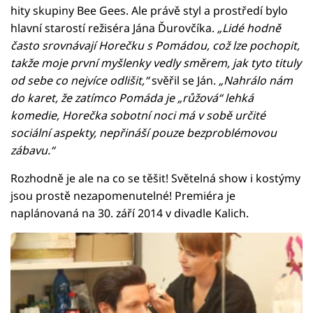
hity skupiny Bee Gees. Ale právě styl a prostředí bylo
hlavní starostí režiséra Jána Ďurovčíka.
„Lidé hodně
často srovnávají Horečku s Pomádou, což lze pochopit,
takže moje první myšlenky vedly směrem, jak tyto tituly
od sebe co nejvíce odlišit,“
svěřil se Ján.
„Nahrálo nám
do karet, že zatímco Pomáda je „růžová“ lehká
komedie, Horečka sobotní noci má v sobě určité
sociální aspekty, nepřináší pouze bezproblémovou
zábavu.“
Rozhodně je ale na co se těšit! Světelná show i kostýmy
jsou prostě nezapomenutelné! Premiéra je
naplánovaná na 30. září 2014 v divadle Kalich.