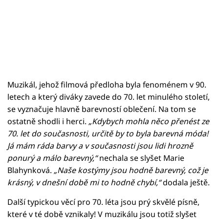
Muzikál, jehož filmová předloha byla fenoménem v 90.
letech a který diváky zavede do 70. let minulého století,
se vyznačuje hlavně barevností oblečení. Na tom se
ostatně shodli i herci.
„Kdybych mohla něco přenést ze
70. let do současnosti, určitě by to byla barevná móda!
Já mám ráda barvy a v současnosti jsou lidi hrozně
ponurý a málo barevný,“
nechala se slyšet Marie
Blahynková.
„Naše kostýmy jsou hodně barevný, což je
krásný, v dnešní době mi to hodně chybí,“
dodala ještě.
Další typickou věcí pro 70. léta jsou prý skvělé písně,
které v té době vznikaly! V muzikálu jsou totiž slyšet