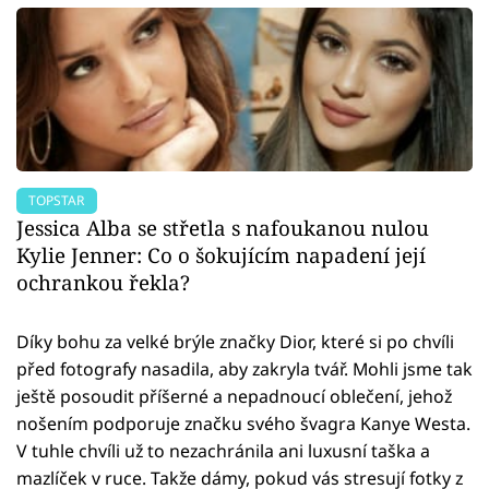
TOPSTAR
Jessica Alba se střetla s nafoukanou nulou
Kylie Jenner: Co o šokujícím napadení její
ochrankou řekla?
Díky bohu za velké brýle značky Dior, které si po chvíli
před fotografy nasadila, aby zakryla tvář. Mohli jsme tak
ještě posoudit příšerné a nepadnoucí oblečení, jehož
nošením podporuje značku svého švagra Kanye Westa.
V tuhle chvíli už to nezachránila ani luxusní taška a
mazlíček v ruce. Takže dámy, pokud vás stresují fotky z