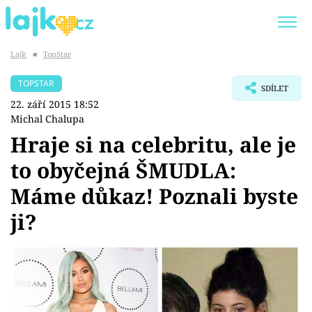
Lajk
■
TopStar
Trendy:
KARLOS VÉMOLA
ONLYFANS
TOPSTAR
SDÍLET
SHOPAHOLICADEL
CLASH OF THE STARS
22. září 2015 18:52
Michal Chalupa
Hraje si na celebritu, ale je
to obyčejná ŠMUDLA:
Témata
Máme důkaz! Poznali byste
Showbyznys
ji?
Youtubeři
Virály