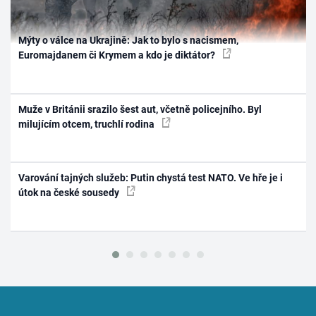
Mýty o válce na Ukrajině: Jak to bylo s nacismem,
Euromajdanem či Krymem a kdo je diktátor?
Muže v Británii srazilo šest aut, včetně policejního. Byl
milujícím otcem, truchlí rodina
Varování tajných služeb: Putin chystá test NATO. Ve hře je i
útok na české sousedy