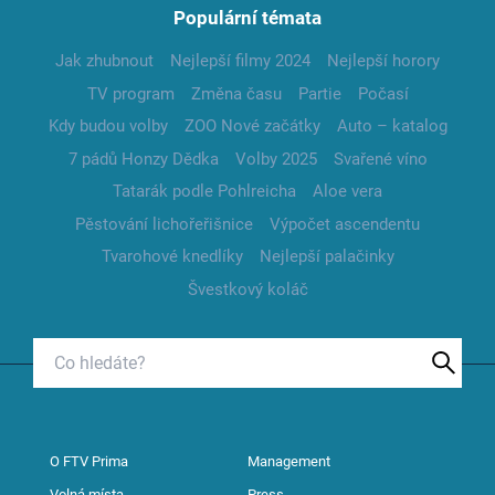
Populární témata
Jak zhubnout
Nejlepší filmy 2024
Nejlepší horory
TV program
Změna času
Partie
Počasí
Kdy budou volby
ZOO Nové začátky
Auto – katalog
7 pádů Honzy Dědka
Volby 2025
Svařené víno
Tatarák podle Pohlreicha
Aloe vera
Pěstování lichořeřišnice
Výpočet ascendentu
Tvarohové knedlíky
Nejlepší palačinky
Švestkový koláč
O FTV Prima
Management
Volná místa
Press