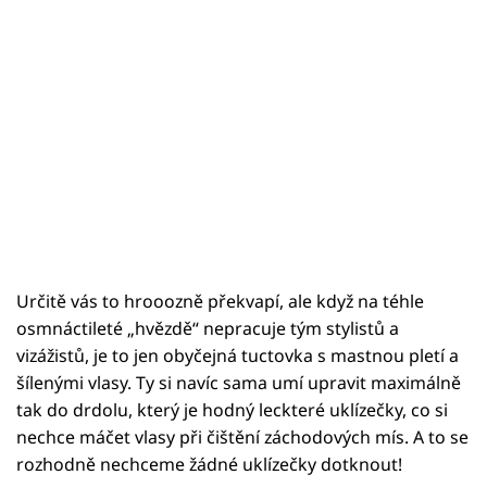
Určitě vás to hrooozně překvapí, ale když na téhle
osmnáctileté „hvězdě“ nepracuje tým stylistů a
vizážistů, je to jen obyčejná tuctovka s mastnou pletí a
šílenými vlasy. Ty si navíc sama umí upravit maximálně
tak do drdolu, který je hodný leckteré uklízečky, co si
nechce máčet vlasy při čištění záchodových mís. A to se
rozhodně nechceme žádné uklízečky dotknout!