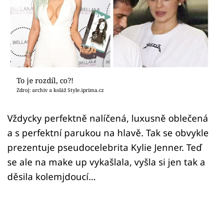
Sex a vztahy
Videa
Sledujte prima+
Přihlášení
To je rozdíl, co?!
Zdroj: archiv a koláž Style.iprima.cz
Sledujte nás
Vždycky perfektně nalíčená, luxusně oblečená
a s perfektní parukou na hlavě. Tak se obvykle
prezentuje pseudocelebrita Kylie Jenner. Teď
se ale na make up vykašlala, vyšla si jen tak a
děsila kolemjdoucí…