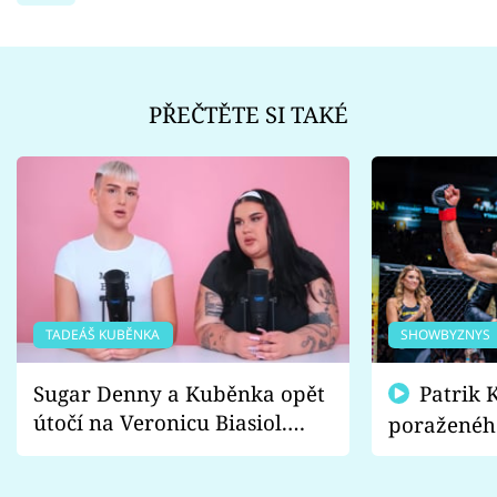
PŘEČTĚTE SI TAKÉ
TADEÁŠ KUBĚNKA
SHOWBYZNYS
Sugar Denny a Kuběnka opět
Patrik Kincl se zastal
útočí na Veronicu Biasiol.
poraženéh
Proč je podle nich falešná a
fanoušci n
lže o své nevěře?