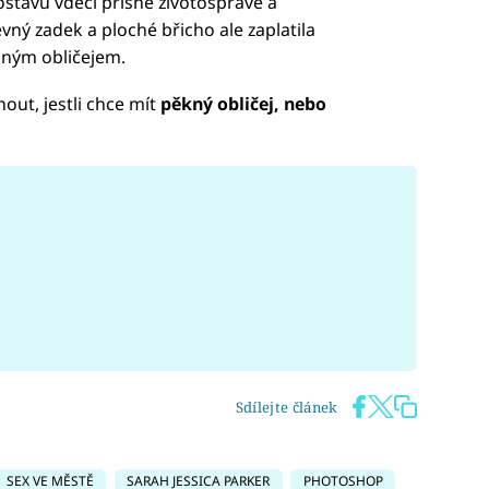
ostavu vděčí přísné životosprávě a
vný zadek a ploché břicho ale zaplatila
aným obličejem.
out, jestli chce mít
pěkný obličej, nebo
Sdílejte článek
SEX VE MĚSTĚ
SARAH JESSICA PARKER
PHOTOSHOP