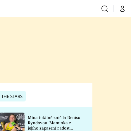
Vyhledávání
Můj 
Prima+
CNN Prima News
Prima Fresh
Prima Living
Prima Zoom
 THE STARS
Prima Lajk
Mína totálně zničila Denisu
Ryndovou. Maminka z
Sledujte nás
jejího zápasení radost