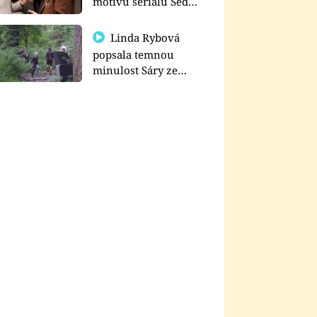
motivu seriálu Sedm
schodů k moci
Linda Rybová
popsala temnou
minulost Sáry ze
seriálu Zákony vlka