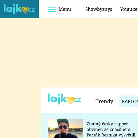
Menu
Showbyznys
Youtube
Youtuberky
Youtubeři
SHOPAHOLICADEL
FATTYPILLOW
ANNA ŠULC
FREESCOOT
SUGAR DENNY
ADAM KAJUMI
LADUŠKA
TADEÁŠ KUBĚNKA
DOMINIKA
DATEL
Trendy:
KARLO
MYSLIVCOVÁ
Známý český rapper
obviněn ze znásilnění:
Parťák Řezníka vysvětlil, 