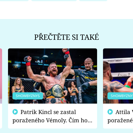
PŘEČTĚTE SI TAKÉ
SHOWBYZNYS
SHOWBYZNY
Patrik Kincl se zastal
Attila Végh podpořil
poraženého Vémoly. Čím ho
poražené
fanoušci naštvali?
chce radě