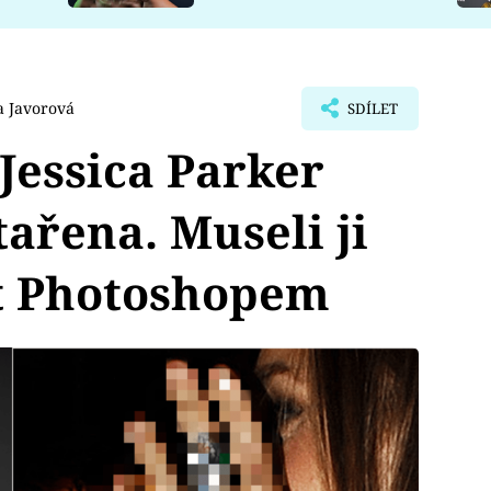
a Javorová
SDÍLET
Jessica Parker
tařena. Museli ji
t Photoshopem