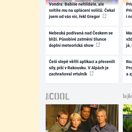
Vondra: Babiše nehlídáte, ale
Pri
svítíte mu na uplácení voličů. Čekal
Pri
jsem od vás víc, řekl Gregor
i n
Nebeská podívaná nad Českem se
Ma
blíží. Působivé zatmění Slunce
vž
doplní meteorická show
já,
Češi slepě věřili aplikaci a přecenili
Ro
síly, píší v Rakousku. V Alpách je
Pr
zachraňoval vrtulník
a 