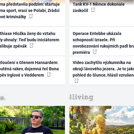
ma představila podzim: startuje
Tank KV-1 Němce dokonale
ma sport, vrací se Polabí, Zrádci
zaskočil
ové kriminálky
thiase Hložka ženy do vztahu
Operace Entebbe ukázala
dy uhnaly: Teď budu iniciátorem
schopnosti Izraele. Při
 slibuje zpěvák
osvobozování rukojmích padl br
premiéra
zloučení s Glenem Hansardem:
Video zachytilo výzkumníka na
outěná rakev, dojemná řeč Bona
okraji lávového jezera. Je to jak
zpěv Irglové s Vedderem
pohled do Slunce, hlásil vzruše