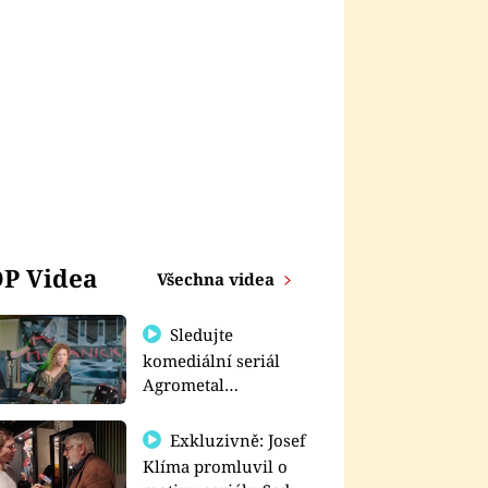
P Videa
Všechna videa
Sledujte
komediální seriál
Agrometal
exkluzivně na
prima+
Exkluzivně: Josef
Klíma promluvil o