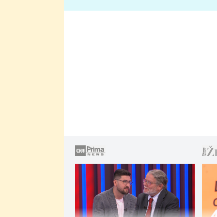
lže o své nevěře?