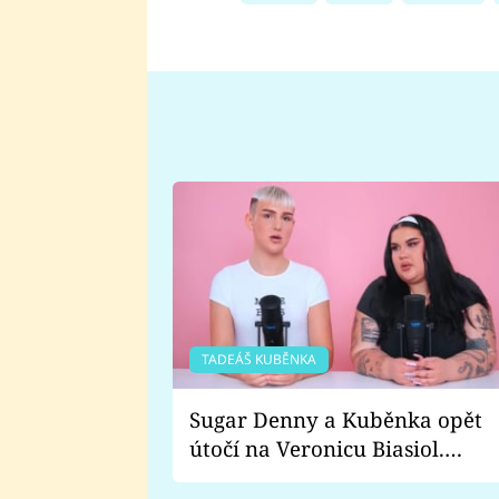
TADEÁŠ KUBĚNKA
Sugar Denny a Kuběnka opět
útočí na Veronicu Biasiol.
Proč je podle nich falešná a