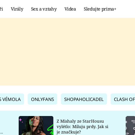
ři
Virály
Sex a vztahy
Videa
Sledujte prima+
Showbyznys
Extrém
VIRÁLY
KURIOZITY
VIDEA
KVÍZY
S VÉMOLA
ONLYFANS
SHOPAHOLICADEL
CLASH OF
Z Mishaly ze StarHousu
vylétlo: Miluju prdy. Jak si
co
je značkuje?