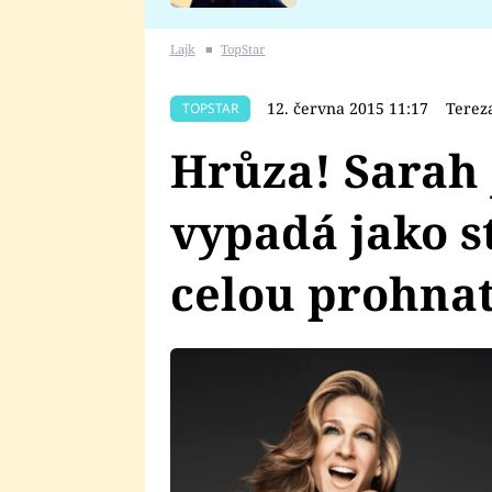
se v Plzni stalo
Lajk
■
TopStar
12. června 2015 11:17
Terez
TOPSTAR
Hrůza! Sarah 
vypadá jako s
celou prohna