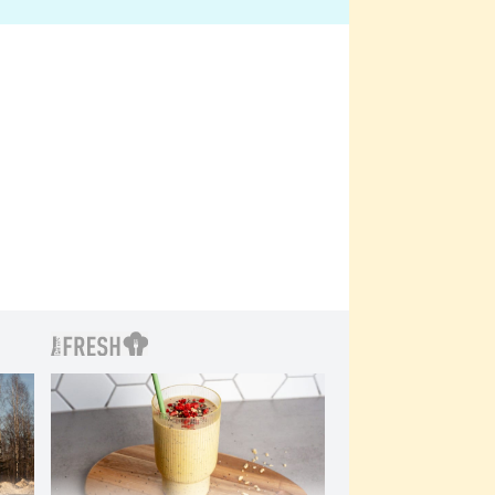
bylo drsnější než hanba
 Kinclem?
filmy?