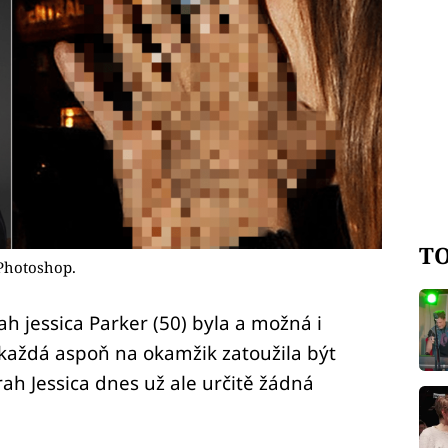
TO
 Photoshop.
h jessica Parker (50) byla a možná i
každá aspoň na okamžik zatoužila být
ah Jessica dnes už ale určitě žádná