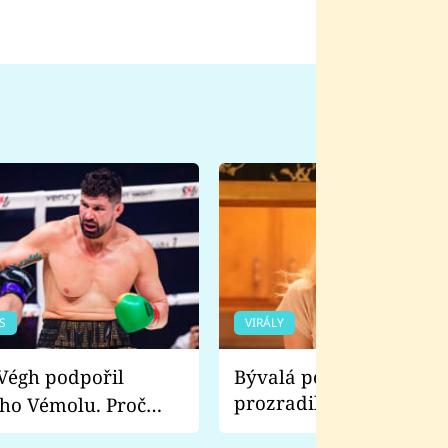
S
VIRÁLY
Bývalá pornoherečka
prozradila, co ji šokova
ho Vémolu. Proč
natáčení Euforie. Vážně
ji zápasit s ním než