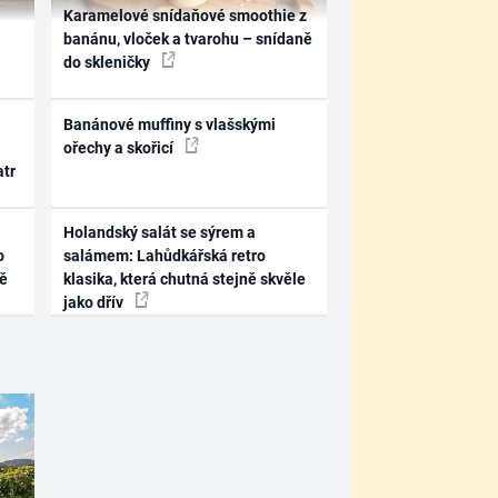
Karamelové snídaňové smoothie z
banánu, vloček a tvarohu – snídaně
do skleničky
Banánové muffiny s vlašskými
ořechy a skořicí
atr
Holandský salát se sýrem a
o
salámem: Lahůdkářská retro
ně
klasika, která chutná stejně skvěle
jako dřív