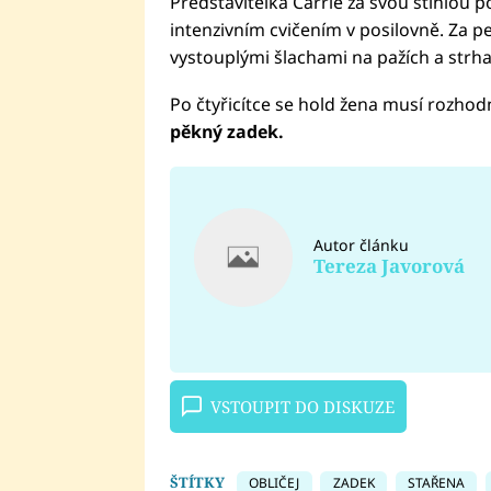
Představitelka Carrie za svou štíhlou p
intenzivním cvičením v posilovně. Za pe
vystouplými šlachami na pažích a strh
Po čtyřicítce se hold žena musí rozhodn
pěkný zadek.
Autor článku
Tereza Javorová
VSTOUPIT DO DISKUZE
ŠTÍTKY
OBLIČEJ
ZADEK
STAŘENA