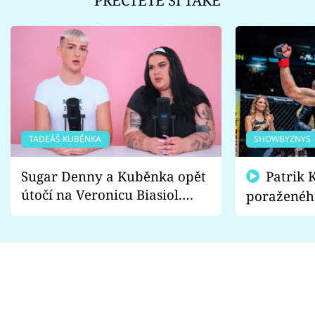
TADEÁŠ KUBĚNKA
SHOWBYZNYS
Sugar Denny a Kuběnka opět
Patrik Kincl se zastal
útočí na Veronicu Biasiol.
poraženéh
Proč je podle nich falešná a
fanoušci n
lže o své nevěře?