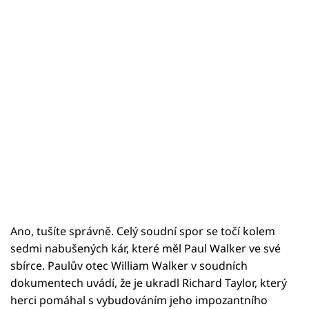
Sex a vztahy
Videa
Sledujte prima+
Přihlášení
Sledujte nás
Ano, tušíte správně. Celý soudní spor se točí kolem
sedmi nabušených kár, které měl Paul Walker ve své
sbírce. Paulův otec William Walker v soudních
dokumentech uvádí, že je ukradl Richard Taylor, který
herci pomáhal s vybudováním jeho impozantního