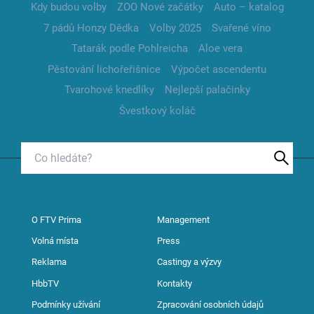
Kdy budou volby
ZOO Nové začátky
Auto – katalog
7 pádů Honzy Dědka
Volby 2025
Svařené víno
Tatarák podle Pohlreicha
Aloe vera
Pěstování lichořeřišnice
Výpočet ascendentu
Tvarohové knedlíky
Nejlepší palačinky
Švestkový koláč
O FTV Prima
Management
Volná místa
Press
Reklama
Castingy a výzvy
HbbTV
Kontakty
Podmínky užívání
Zpracování osobních údajů