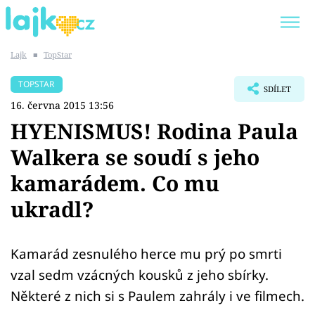
Lajk
■
TopStar
Trendy:
KARLOS VÉMOLA
ONLYFANS
TOPSTAR
SDÍLET
SHOPAHOLICADEL
CLASH OF THE STARS
16. června 2015 13:56
HYENISMUS! Rodina Paula
Walkera se soudí s jeho
kamarádem. Co mu
Témata
ukradl?
Showbyznys
Youtubeři
Kamarád zesnulého herce mu prý po smrti
vzal sedm vzácných kousků z jeho sbírky.
Virály
Některé z nich si s Paulem zahrály i ve filmech.