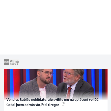
Vondra: Babiše nehlídáte, ale svítíte mu na uplácení voličů.
Čekal jsem od vás víc, řekl Gregor