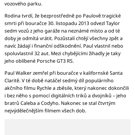
vozového parku.
Rodina tvrdí, že bezprostředně po Paulově tragické
smrti při bouračce 30. listopadu 2013 odvezl Taylor
sedm vozů z jeho garáže na neznámé místo a od té
doby je odmítá vrátit. Pozůstalí chtějí všechny zpět a
navíc žádají i finanční odškodnění. Paul vlastnil nebo
spoluvlastnil 32 aut. Mezi chybějícími žihadly je taky
jeho oblíbené Porsche GT3 RS.
Paul Walker zemřel při bouračce v kalifornské Santa
Claritě. V té době natáčel sedmý díl populárního
akčního filmu Rychle a zběsile, který nakonec dokončili
i bez něho s pomocí digitálních triků a dvojníků – jeho
bratrů Caleba a Codyho. Nakonec se stal čtvrtým
nejvýdělečnějším filmem všech dob.