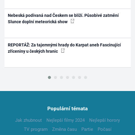
Nebeská podívaná nad Českem se blíží. Působivé zatmění
Slunce doplní meteorická show
REPORTÁŽ: Za tajemnými hrady do Karpat aneb Fascinující
zříceniny u českých hranic
Populární témata
Jak zhubnout
Nejlepší filmy 2024
Nejlepší horory
TV program
Změna času
Partie
Počasí