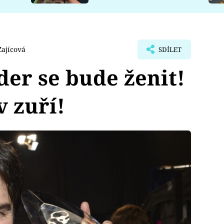
ajícová
SDÍLET
er se bude ženit!
 zuří!