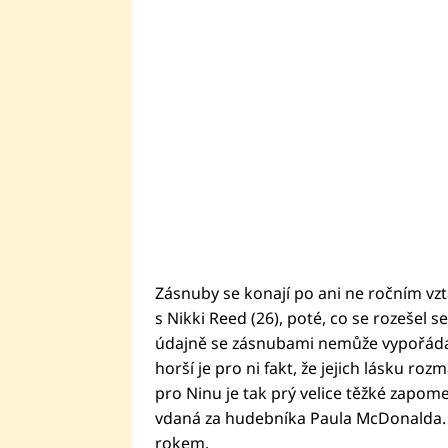
Zásnuby se konají po ani ne ročním vz
s Nikki Reed (26), poté, co se rozešel s
údajně se zásnubami nemůže vypořádat. 
horší je pro ni fakt, že jejich lásku ro
pro Ninu je tak prý velice těžké zapome
vdaná za hudebníka Paula McDonalda. 
rokem.