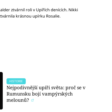
lder ztvárnil roli v Upířích denících. Nikki
ztvárnila krásnou upírku Rosalie.
HISTORIE
Nejpodivnější upíři světa: proč se v
Rumunsku bojí vampýrských
melounů?