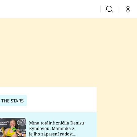
Vyhledávání
Můj 
Prima+
CNN Prima News
Prima Fresh
Prima Living
Prima Zoom
 THE STARS
Prima Lajk
Mína totálně zničila Denisu
Ryndovou. Maminka z
Sledujte nás
jejího zápasení radost