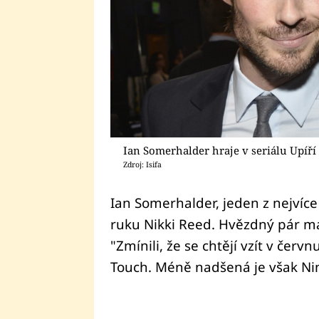
Ian Somerhalder hraje v seriálu Upíří
Zdroj: Isifa
Ian Somerhalder, jeden z nejvíc
ruku Nikki Reed. Hvězdný pár m
"Zmínili, že se chtějí vzít v červ
Touch. Méně nadšená je však Nin