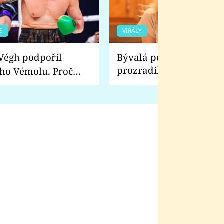
S
VIRÁLY
Bývalá pornoherečka
prozradila, co ji šokova
ho Vémolu. Proč
natáčení Euforie. Vážně
ji zápasit s ním než
bylo drsnější než hanba
 Kinclem?
filmy?