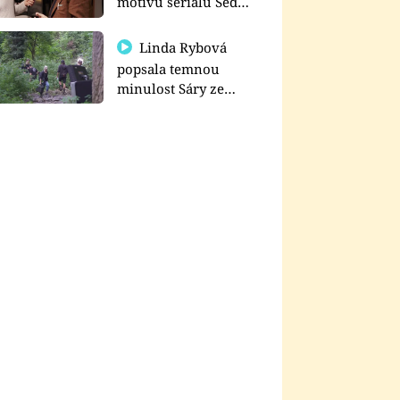
motivu seriálu Sedm
schodů k moci
Linda Rybová
popsala temnou
minulost Sáry ze
seriálu Zákony vlka