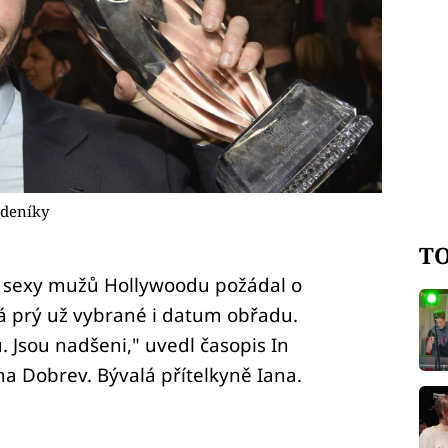
 deníky
TO
e sexy mužů Hollywoodu požádal o
á prý už vybrané i datum obřadu.
nu. Jsou nadšeni," uvedl časopis In
a Dobrev. Bývalá přítelkyně Iana.