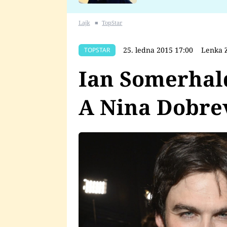
se v Plzni stalo
Lajk
■
TopStar
25. ledna 2015 17:00
Lenka Z
TOPSTAR
Ian Somerhald
A Nina Dobrev