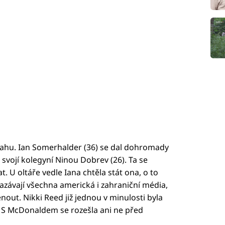
tahu. Ian Somerhalder (36) se dal dohromady
e svojí kolegyní Ninou Dobrev (26). Ta se
U oltáře vedle Iana chtěla stát ona, o to
zmazávají všechna americká i zahraniční média,
nout. Nikki Reed již jednou v minulosti byla
S McDonaldem se rozešla ani ne před