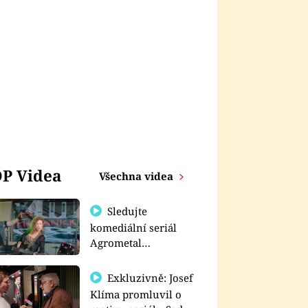
P Videa
Všechna videa
Sledujte
komediální seriál
Agrometal
exkluzivně na
prima+
Exkluzivně: Josef
Klíma promluvil o