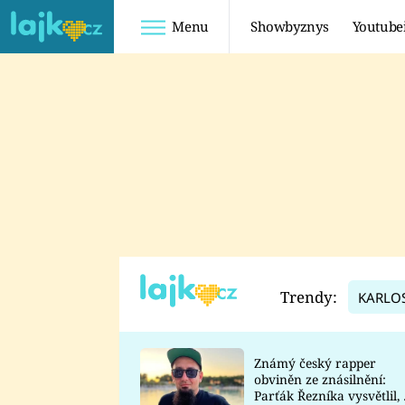
Menu
Showbyznys
Youtube
Youtuberky
Youtubeři
SHOPAHOLICADEL
FATTYPILLOW
ANNA ŠULC
FREESCOOT
SUGAR DENNY
ADAM KAJUMI
LADUŠKA
TADEÁŠ KUBĚNKA
DOMINIKA
DATEL
Trendy:
KARLO
MYSLIVCOVÁ
Známý český rapper
obviněn ze znásilnění:
Parťák Řezníka vysvětlil, 