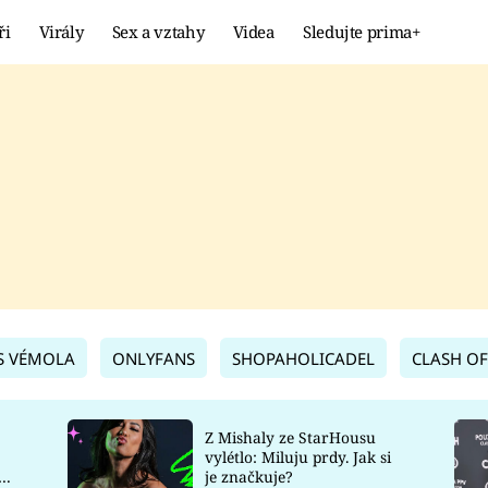
ři
Virály
Sex a vztahy
Videa
Sledujte prima+
Showbyznys
Extrém
VIRÁLY
KURIOZITY
VIDEA
KVÍZY
S VÉMOLA
ONLYFANS
SHOPAHOLICADEL
CLASH OF
Z Mishaly ze StarHousu
vylétlo: Miluju prdy. Jak si
co
je značkuje?