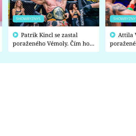
SHOWBYZNYS
SHOWBYZNY
Patrik Kincl se zastal
Attila Végh podpořil
poraženého Vémoly. Čím ho
poražené
fanoušci naštvali?
chce radě
s vítězem