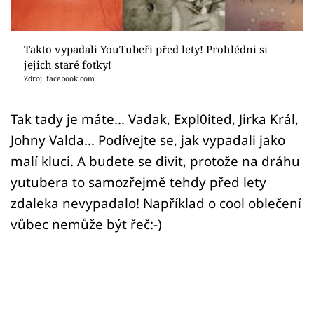
Sex a vztahy
Videa
Takto vypadali YouTubeři před lety! Prohlédni si
jejich staré fotky!
Sledujte prima+
Zdroj: facebook.com
Přihlášení
Tak tady je máte... Vadak, Expl0ited, Jirka Král,
Johny Valda... Podívejte se, jak vypadali jako
malí kluci. A budete se divit, protože na dráhu
Sledujte nás
yutubera to samozřejmě tehdy před lety
zdaleka nevypadalo! Například o cool oblečení
vůbec nemůže být řeč:-)