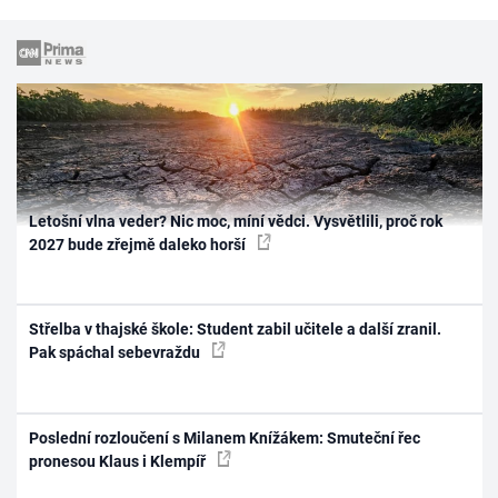
Letošní vlna veder? Nic moc, míní vědci. Vysvětlili, proč rok
2027 bude zřejmě daleko horší
Střelba v thajské škole: Student zabil učitele a další zranil.
Pak spáchal sebevraždu
Poslední rozloučení s Milanem Knížákem: Smuteční řec
pronesou Klaus i Klempíř