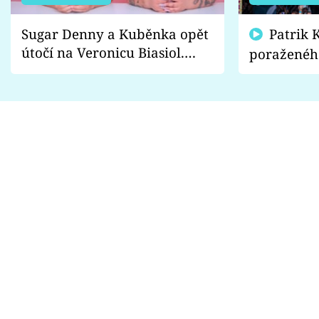
Sugar Denny a Kuběnka opět
Patrik Kincl se zastal
útočí na Veronicu Biasiol.
poraženéh
Proč je podle nich falešná a
fanoušci n
lže o své nevěře?