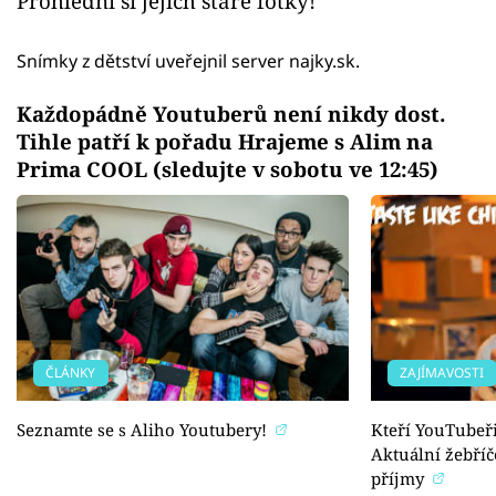
Prohlédni si jejich staré fotky!
Snímky z dětství uveřejnil server najky.sk.
Každopádně Youtuberů není nikdy dost.
Tihle patří k pořadu Hrajeme s Alim na
Prima COOL (sledujte v sobotu ve 12:45)
ČLÁNKY
ZAJÍMAVOSTI
Seznamte se s Aliho Youtubery!
Kteří YouTubeři 
Aktuální žebří
příjmy