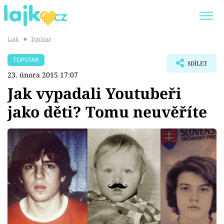
Lajk
■
TopStar
Trendy:
KARLOS VÉMOLA
ONLYFANS
TOPSTAR
SDÍLET
SHOPAHOLICADEL
CLASH OF THE STARS
23. února 2015 17:07
Jak vypadali Youtubeři
jako děti? Tomu neuvěříte
Témata
Showbyznys
Youtubeři
Virály