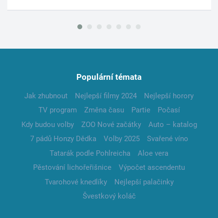
Populární témata
Jak zhubnout
Nejlepší filmy 2024
Nejlepší horory
TV program
Změna času
Partie
Počasí
Kdy budou volby
ZOO Nové začátky
Auto – katalog
7 pádů Honzy Dědka
Volby 2025
Svařené víno
Tatarák podle Pohlreicha
Aloe vera
Pěstování lichořeřišnice
Výpočet ascendentu
Tvarohové knedlíky
Nejlepší palačinky
Švestkový koláč