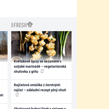
Květákové špízy se sezamem v
asijské marinádě – vegetariánská
chuťovka z grilu
Rajčatová omáčka z čerstvých
rajčat – základní recept plný chuti
atr
Obalovaný kuřecí řízek s vejcem z