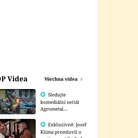
P Videa
Všechna videa
Sledujte
komediální seriál
Agrometal
exkluzivně na
prima+
Exkluzivně: Josef
Klíma promluvil o