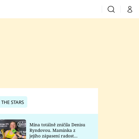
Vyhledávání
Můj 
Prima+
CNN Prima News
Prima Fresh
Prima Living
Prima Zoom
 THE STARS
Prima Lajk
Mína totálně zničila Denisu
Ryndovou. Maminka z
Sledujte nás
jejího zápasení radost