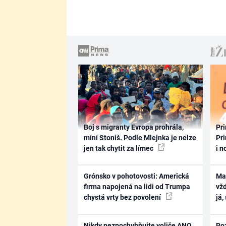
Boj s migranty Evropa prohrála,
Pri
míní Stoniš. Podle Mlejnka je nelze
Pri
jen tak chytit za límec
i n
Grónsko v pohotovosti: Americká
Ma
firma napojená na lidi od Trumpa
vž
chystá vrty bez povolení
já,
Nikdy nezpochybňujte voliče ANO,
Ro