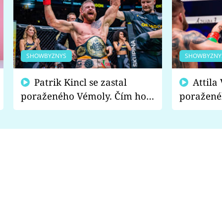
SHOWBYZNYS
SHOWBYZNY
Patrik Kincl se zastal
Attila Végh podpořil
poraženého Vémoly. Čím ho
poražené
fanoušci naštvali?
chce radě
s vítězem