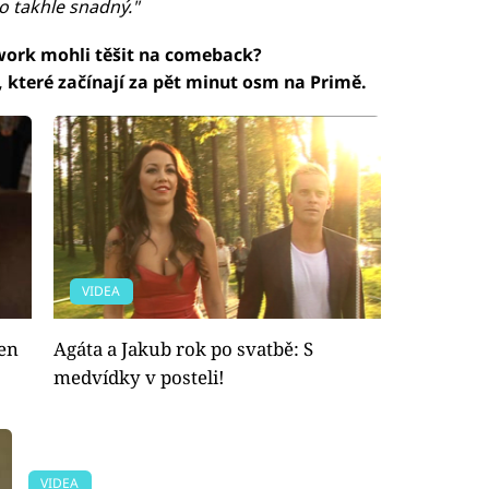
to takhle snadný."
work mohli těšit na comeback?
 které začínají za pět minut osm na Primě.
VIDEA
jen
Agáta a Jakub rok po svatbě: S
medvídky v posteli!
VIDEA