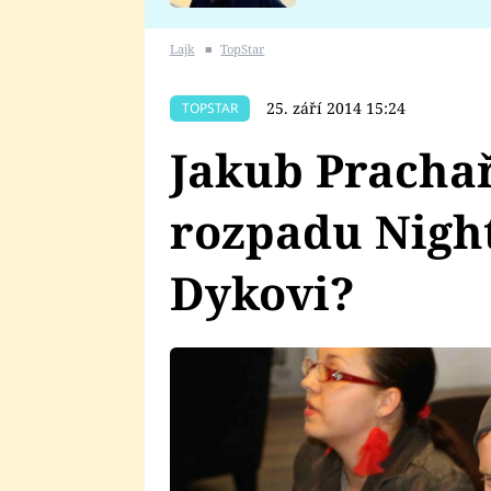
se v Plzni stalo
Lajk
■
TopStar
25. září 2014 15:24
TOPSTAR
Jakub Prachař
rozpadu Nigh
Dykovi?