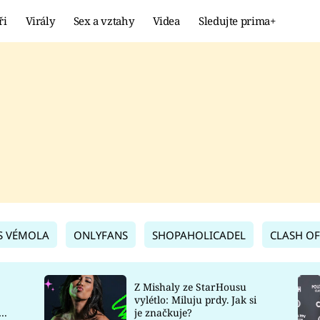
ři
Virály
Sex a vztahy
Videa
Sledujte prima+
Showbyznys
Extrém
VIRÁLY
KURIOZITY
VIDEA
KVÍZY
S VÉMOLA
ONLYFANS
SHOPAHOLICADEL
CLASH OF
Z Mishaly ze StarHousu
vylétlo: Miluju prdy. Jak si
co
je značkuje?