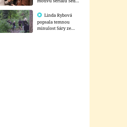
motivu seriálu Sedm
schodů k moci
Linda Rybová
popsala temnou
minulost Sáry ze
seriálu Zákony vlka