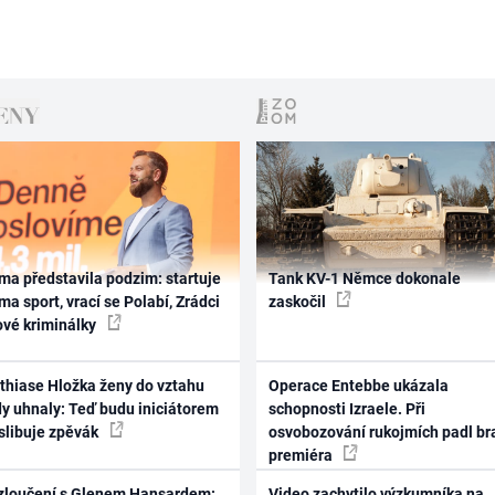
ma představila podzim: startuje
Tank KV-1 Němce dokonale
ma sport, vrací se Polabí, Zrádci
zaskočil
ové kriminálky
thiase Hložka ženy do vztahu
Operace Entebbe ukázala
dy uhnaly: Teď budu iniciátorem
schopnosti Izraele. Při
 slibuje zpěvák
osvobozování rukojmích padl br
premiéra
zloučení s Glenem Hansardem:
Video zachytilo výzkumníka na