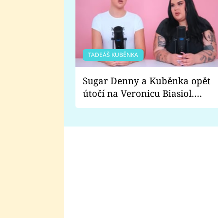
TADEÁŠ KUBĚNKA
Sugar Denny a Kuběnka opět
útočí na Veronicu Biasiol.
Proč je podle nich falešná a
lže o své nevěře?