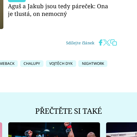
Aguš a Jakub jsou tedy páreček: Ona
je tlustá, on nemocný
Sdílejte článek
MEBACK
CHALUPY
VOJTĚCH DYK
NIGHTWORK
PŘEČTĚTE SI TAKÉ