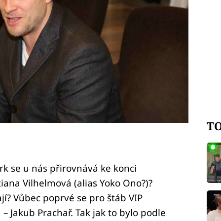
TO
k se u nás přirovnává ke konci
tiana Vilhelmová (alias Yoko Ono?)?
ají? Vůbec poprvé se pro štáb VIP
– Jakub Prachař. Tak jak to bylo podle