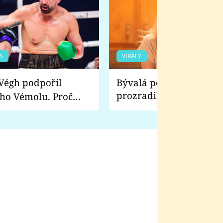
S
VIRÁLY
Bývalá pornoherečka
prozradila, co ji šokova
ho Vémolu. Proč
natáčení Euforie. Vážně
ji zápasit s ním než
bylo drsnější než hanba
 Kinclem?
filmy?