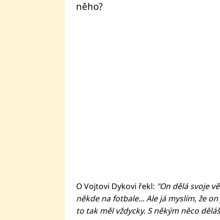
něho?
O Vojtovi Dykovi řekl:
"On dělá svoje vě
někde na fotbale... Ale já myslím, že on
to tak měl vždycky. S někým něco děláš