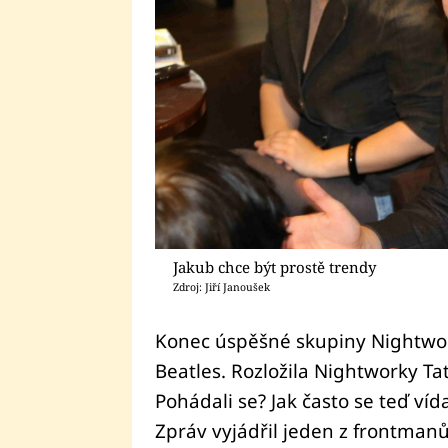
Jakub chce být prostě trendy
Zdroj: Jiří Janoušek
Konec úspěšné skupiny Nightwor
Beatles. Rozložila Nightworky Ta
Pohádali se? Jak často se teď víd
Zpráv vyjádřil jeden z frontmanů 