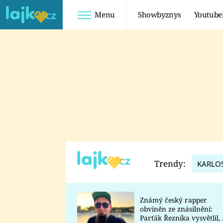
Menu
Showbyznys
Youtube
Youtuberky
Youtubeři
SHOPAHOLICADEL
FATTYPILLOW
ANNA ŠULC
FREESCOOT
SUGAR DENNY
ADAM KAJUMI
LADUŠKA
TADEÁŠ KUBĚNKA
DOMINIKA
DATEL
Trendy:
KARLO
MYSLIVCOVÁ
Známý český rapper
obviněn ze znásilnění:
Parťák Řezníka vysvětlil, 