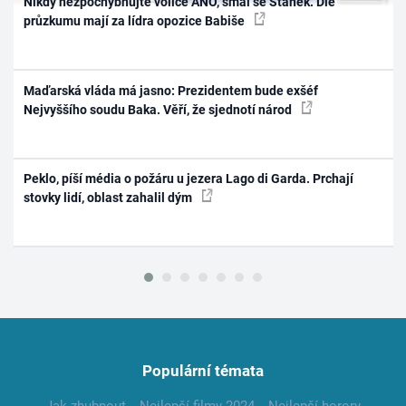
Nikdy nezpochybňujte voliče ANO, smál se Staněk. Dle
průzkumu mají za lídra opozice Babiše
Maďarská vláda má jasno: Prezidentem bude exšéf
Nejvyššího soudu Baka. Věří, že sjednotí národ
Peklo, píší média o požáru u jezera Lago di Garda. Prchají
stovky lidí, oblast zahalil dým
Populární témata
Jak zhubnout
Nejlepší filmy 2024
Nejlepší horory