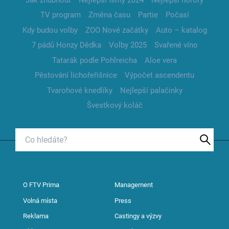
TV program
Změna času
Partie
Počasí
Kdy budou volby
ZOO Nové začátky
Auto – katalog
7 pádů Honzy Dědka
Volby 2025
Svařené víno
Tatarák podle Pohlreicha
Aloe vera
Pěstování lichořeřišnice
Výpočet ascendentu
Tvarohové knedlíky
Nejlepší palačinky
Švestkový koláč
O FTV Prima
Management
Volná místa
Press
Reklama
Castingy a výzvy