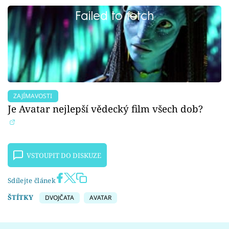
Failed to fetch
ZAJÍMAVOSTI
Je Avatar nejlepší vědecký film všech dob?
VSTOUPIT DO DISKUZE
Sdílejte článek
ŠTÍTKY
DVOJČATA
AVATAR