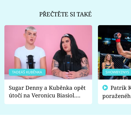
PŘEČTĚTE SI TAKÉ
TADEÁŠ KUBĚNKA
SHOWBYZNYS
Sugar Denny a Kuběnka opět
Patrik Kincl se zastal
útočí na Veronicu Biasiol.
poraženéh
Proč je podle nich falešná a
fanoušci n
lže o své nevěře?