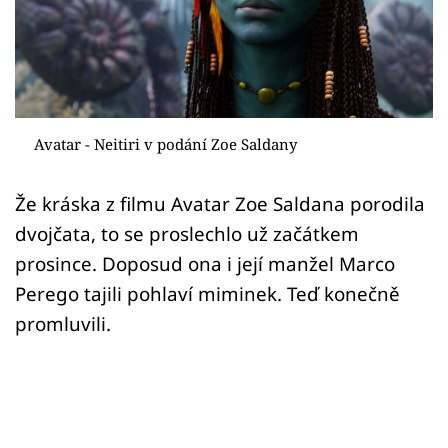
Sex a vztahy
Videa
Sledujte prima+
Avatar - Neitiri v podání Zoe Saldany
Přihlášení
Že kráska z filmu Avatar Zoe Saldana porodila
dvojčata, to se proslechlo už začátkem
Sledujte nás
prosince. Doposud ona i její manžel Marco
Perego tajili pohlaví miminek. Teď konečně
promluvili.