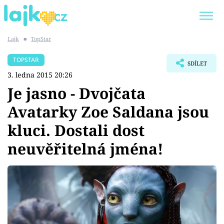
Lajk
■
TopStar
Trendy:
KARLOS VÉMOLA
ONLYFANS
TOPSTAR
SDÍLET
SHOPAHOLICADEL
CLASH OF THE STARS
3. ledna 2015 20:26
Je jasno - Dvojčata
Avatarky Zoe Saldana jsou
kluci. Dostali dost
Témata
neuvěřitelná jména!
Showbyznys
Youtubeři
Virály